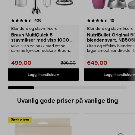
4.5 av 5 stjerner
anmeldelser
4.5 av 5 stjerner
anmeldelse
436
12
(
Blendere og stavmiksere
Blendere og stavmiksere
Braun MultiQuick 5
NutriBullet Original 
stavmikser med visp 1000 W,
blender svart, NB50
MQ50202M
Miks, visp og hakk med ett og
Liten og effektiv blender 
samme kjøkkenredskap. Braun
lager smoothier direkte i 
MultiQuick 5 stavmikse...
NutriBull...
499,00
649,00
899,00
Legg i handlekurv
Legg i handlekurv
Uvanlig gode priser på vanlige ting
Sjekk prisen