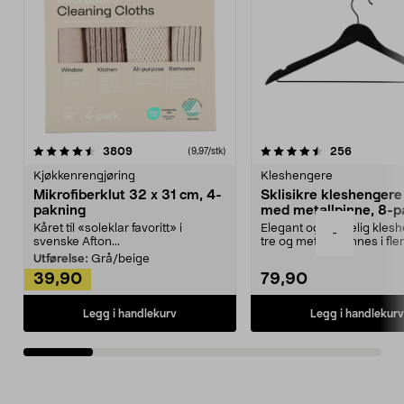
4.5av 5 stjerner
anmeldelser
4.5av 5 stjerner
anmeldels
3809
256
(9,97/stk)
Kjøkkenrengjøring
Kleshengere
Mikrofiberklut 32 x 31 cm, 4-
Sklisikre kleshengere 
pakning
med metallpinne, 8-p
Kåret til «soleklar favoritt» i
Elegant og skikkelig kles
-
svenske Afton...
tre og metall – finnes i fle
Kleshe...
Utførelse:
Grå/beige
39,90
79,90
Legg i handlekurv
Legg i handlekurv