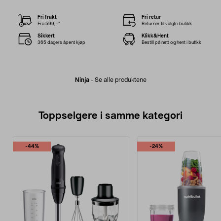
Fri frakt
Fri retur
Fra 599,–*
Returner til valgfri butikk
Sikkert
Klikk&Hent
365 dagers åpent kjøp
Bestill på nett og hent i butikk
Ninja
-
Se alle produktene
Toppselgere i samme kategori
-44%
-24%