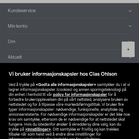
Bunntekst
Kundeservice
Min konto
Om
Product
+
quantity
Aktuelt
Våre selskaper
Vi bruker informasjonskapsler hos Clas Ohlson
Ved å trykke på
«Godta alle informasjonskapsler»
samtykker du i at vi
Finn din butikk
lagrer informasjonskapsler (cookies) og annen sporingsteknologi på
din enhet i henhold til vår
policy for informasjonskapsler
for å
forbedre brukeropplevelsen din på vårt nettsted, analysere bruken av
SE
NO
FI
nettstedet og for å tilpasse våre markedsføringstiltak. Vi bruker fire
typer informasjonskapsler: nødvendige, funksjonelle, analytiske og
annonserelaterte. For nødvendige informasjonskapsler er det ikke noe
krav om samtykke, ettersom de er nødvendige for at nettstedet skal
fungere. Hvis du istedenfor ønsker å skreddersy dine valg, kan du
trykke på
«Innstillinger»
. Ditt samtykke er frivillig og kan trekkes
tilbake når som helst ved å endre dine innstillinger for