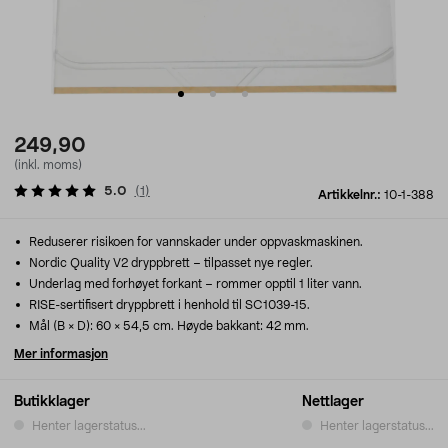
249,90
(inkl. moms)
5.0
(
1
)
Artikkelnr.:
10-1-388
Reduserer risikoen for vannskader under oppvaskmaskinen.
Nordic Quality V2 dryppbrett – tilpasset nye regler.
Underlag med forhøyet forkant – rommer opptil 1 liter vann.
RISE-sertifisert dryppbrett i henhold til SC1039-15.
Mål (B × D): 60 × 54,5 cm. Høyde bakkant: 42 mm.
Mer informasjon
Butikklager
Nettlager
Henter lagerstatus...
Henter lagerstatus...