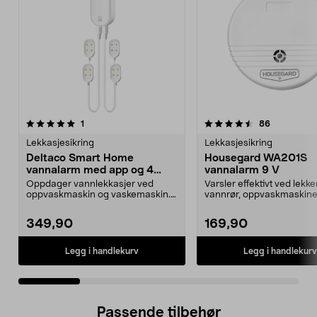
4.5 av 5 stjerner
anmeldelser
3.0 av 5 stjerner
anmeldelse
1
86
Lekkasjesikring
Lekkasjesikring
Deltaco Smart Home
Housegard WA201S
vannalarm med app og 4
vannalarm 9 V
sensorer
Oppdager vannlekkasjer ved
Varsler effektivt ved lekk
oppvaskmaskin og vaskemaskin.
vannrør, oppvaskmaskine
Deltaco Smart Home vann...
vaskemaskiner. Houseg...
349,90
169,90
Legg i handlekurv
Legg i handlekurv
Passende tilbehør