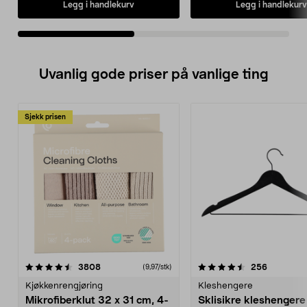
Legg i handlekurv
Legg i handlekurv
Uvanlig gode priser på vanlige ting
Sjekk prisen
4.5av 5 stjerner
anmeldelser
4.5av 5 stjerner
anmeldels
3808
256
(9,97/stk)
Kjøkkenrengjøring
Kleshengere
Mikrofiberklut 32 x 31 cm, 4-
Sklisikre kleshengere 