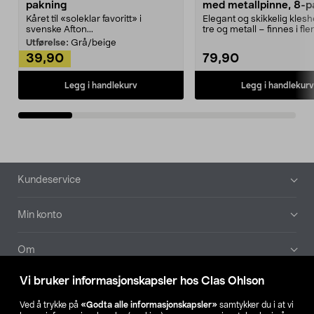
pakning
med metallpinne, 8-p
Kåret til «soleklar favoritt» i
Elegant og skikkelig kles
svenske Afton...
tre og metall – finnes i fle
Kleshe...
Utførelse:
Grå/beige
39,90
79,90
Legg i handlekurv
Legg i handlekurv
Bunntekst
Kundeservice
Min konto
Om
Vi bruker informasjonskapsler hos Clas Ohlson
Aktuelt
Ved å trykke på
«Godta alle informasjonskapsler»
samtykker du i at vi