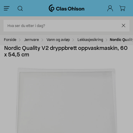
Forside
Jernvare
Vann og avløp
Lekkasjesikring
Nordic Quali
Nordic Quality V2 dryppbrett oppvaskmaskin, 60
x 54,5 cm