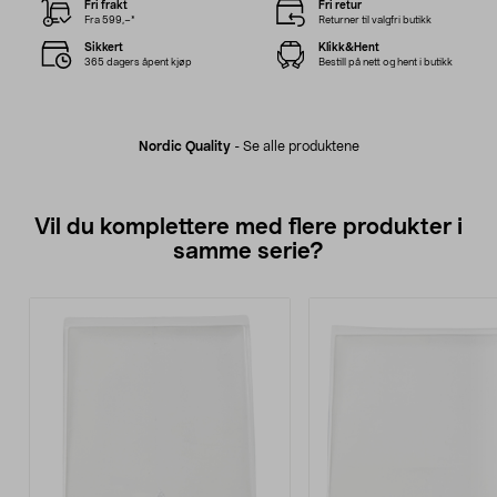
Fri frakt
Fri retur
Fra 599,–*
Returner til valgfri butikk
Sikkert
Klikk&Hent
365 dagers åpent kjøp
Bestill på nett og hent i butikk
Nordic Quality
-
Se alle produktene
Vil du komplettere med flere produkter i
samme serie?