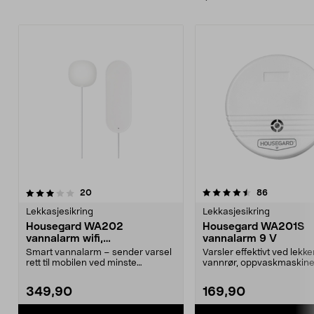
4.5av 5 stjerner
anmeldelser
5.0av 5 stjerner
anmeldelse
20
86
Lekkasjesikring
Lekkasjesikring
Housegard WA202
Housegard WA201S
vannalarm wifi,
vannalarm 9 V
vannlekkasjesensor
Smart vannalarm – sender varsel
Varsler effektivt ved lekk
rett til mobilen ved minste
vannrør, oppvaskmaskine
lekkasje. Housegard ...
vaskemaskiner. Houseg...
349,90
169,90