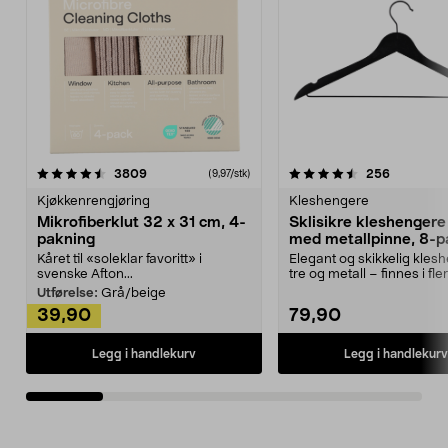
4.5av 5 stjerner
anmeldelser
4.5av 5 stjerner
anmeldels
3809
256
(9,97/stk)
Kjøkkenrengjøring
Kleshengere
Mikrofiberklut 32 x 31 cm, 4-
Sklisikre kleshengere 
pakning
med metallpinne, 8-p
Kåret til «soleklar favoritt» i
Elegant og skikkelig kles
svenske Afton...
tre og metall – finnes i fle
Kleshe...
Utførelse:
Grå/beige
39,90
79,90
Legg i handlekurv
Legg i handlekurv