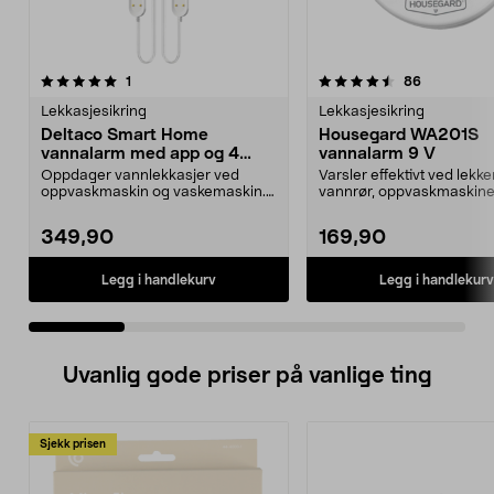
4.5 av 5 stjerner
anmeldelser
3.0 av 5 stjerner
anmeldelse
1
86
Lekkasjesikring
Lekkasjesikring
Deltaco Smart Home
Housegard WA201S
vannalarm med app og 4
vannalarm 9 V
sensorer
Oppdager vannlekkasjer ved
Varsler effektivt ved lekk
oppvaskmaskin og vaskemaskin.
vannrør, oppvaskmaskine
Deltaco Smart Home vann...
vaskemaskiner. Houseg...
349,90
169,90
Legg i handlekurv
Legg i handlekurv
Uvanlig gode priser på vanlige ting
Sjekk prisen