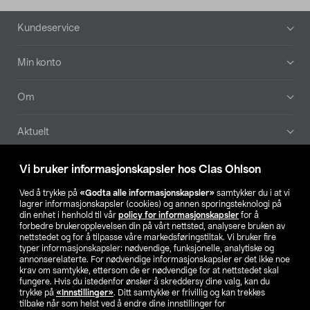
Bunntekst
Kundeservice
Min konto
Om
Aktuelt
Våre selskaper
Vi bruker informasjonskapsler hos Clas Ohlson
Ved å trykke på
«Godta alle informasjonskapsler»
samtykker du i at vi
Finn din butikk
lagrer informasjonskapsler (cookies) og annen sporingsteknologi på
din enhet i henhold til vår
policy for informasjonskapsler
for å
forbedre brukeropplevelsen din på vårt nettsted, analysere bruken av
SE
NO
FI
nettstedet og for å tilpasse våre markedsføringstiltak. Vi bruker fire
typer informasjonskapsler: nødvendige, funksjonelle, analytiske og
annonserelaterte. For nødvendige informasjonskapsler er det ikke noe
krav om samtykke, ettersom de er nødvendige for at nettstedet skal
fungere. Hvis du istedenfor ønsker å skreddersy dine valg, kan du
trykke på
«Innstillinger»
. Ditt samtykke er frivillig og kan trekkes
tilbake når som helst ved å endre dine innstillinger for