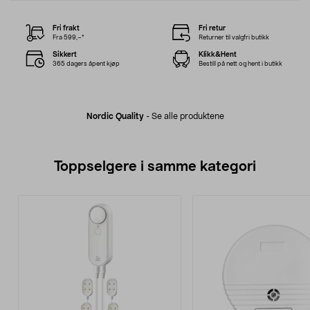
Fri frakt
Fri retur
Fra 599,–*
Returner til valgfri butikk
Sikkert
Klikk&Hent
365 dagers åpent kjøp
Bestill på nett og hent i butikk
Nordic Quality
-
Se alle produktene
Toppselgere i samme kategori