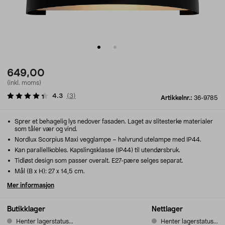
649,00
(inkl. moms)
4.3
(
3
)
Artikkelnr.:
36-9785
Sprer et behagelig lys nedover fasaden. Laget av slitesterke materialer
som tåler vær og vind.
Nordlux Scorpius Maxi vegglampe – halvrund utelampe med IP44.
Kan parallellkobles. Kapslingsklasse (IP44) til utendørsbruk.
Tidløst design som passer overalt. E27-pære selges separat.
Mål (B x H): 27 x 14,5 cm.
Mer informasjon
Butikklager
Nettlager
Henter lagerstatus...
Henter lagerstatus...