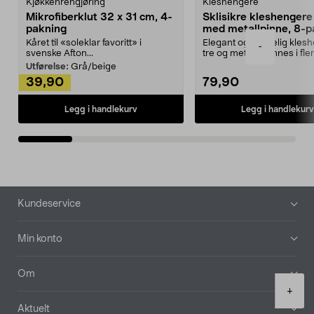
Kjøkkenrengjøring
Kleshengere
Mikrofiberklut 32 x 31 cm, 4-
Sklisikre kleshengere 
pakning
med metallpinne, 8-p
Kåret til «soleklar favoritt» i
Elegant og skikkelig kles
-
svenske Afton...
tre og metall – finnes i fle
Kleshe...
Utførelse:
Grå/beige
39,90
79,90
Legg i handlekurv
Legg i handlekurv
Bunntekst
Kundeservice
Min konto
Om
Product
+
quantity
Aktuelt