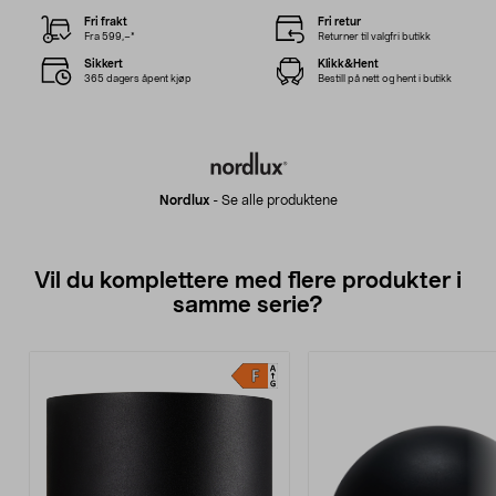
Fri frakt
Fri retur
Fra 599,–*
Returner til valgfri butikk
Sikkert
Klikk&Hent
365 dagers åpent kjøp
Bestill på nett og hent i butikk
Nordlux
-
Se alle produktene
Vil du komplettere med flere produkter i
samme serie?