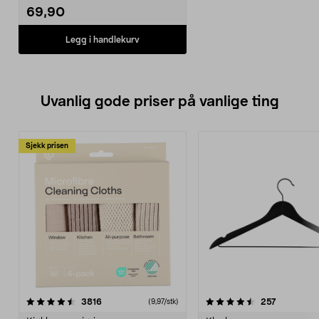
69,90
Legg i handlekurv
Uvanlig gode priser på vanlige ting
Sjekk prisen
4.5av 5 stjerner
anmeldelser
4.5av 5 stjerner
anmeldels
3816
257
(9,97/stk)