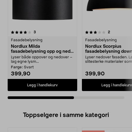
3.0av 5 stjerner
anmeldelser
5.0av 5 stjerner
anmeldelser
3
2
Fasadebelysning
Fasadebelysning
Nordlux Milda
Nordlux Scorpius
fasadebelysning opp og ned
fasadebelysning down
IP44, LED
IP44
Lyser både oppover og nedover –
Lyser nedover fasaden. L
lag egne lysm...
slitesterke materialer som
vær og vind. No...
Farge:
Svart
399,90
399,90
Legg i handlekurv
Legg i handlekurv
Toppselgere i samme kategori