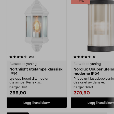
-31%
4.5 av 5 stjerner
anmeldelser
4.5 av 5 stjerner
anmeldelser
213
9
Fasadebelysning
Fasadebelysning
Northlight utelampe klassisk
Nordlux Couper utel
IP44
moderne IP54
Lys opp huset ditt med en
Prisbelønt fasadebelysni
utelampe! Perfekt s...
designet av danske...
Farge:
Hvit
Farge:
Svart
299,90
379,90
Legg i handlekurv
Legg i handlekurv