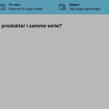
Fri retur
Sikkert
Returner til valgfri butikk
365 dagers åpent kjøp
e produkter i samme serie?