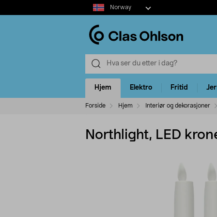
Select
Norway
market
Hjem
Elektro
Fritid
Je
Forside
Hjem
Interiør og dekorasjoner
Northlight, LED kron