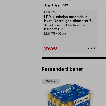
5 av 5 stjerner
4.5 av 5 stjerner
anmeldelser
649
LED-lys
LED-kubbelys med tidsur,
hvitt, Northlight, diameter 7,5
cm
Ser ut som et ekte stearinlys –
kubbelys i vo...
Mål:
7,5 x 10 cm
39,90
59,90
Passende tilbehør
Multibuy