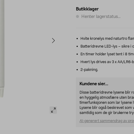
Butikklager
Henter lagerstatus...
Hvite kronelys med naturtro fl
Batteridrevne LED-lys – sikre i
En timer holder lyset tent i 8 time
Hvert lys drives av 3 x AA/LR6-b
2-pakning.
Kundene sier...
Disse batteridrevne lysene blir r
en hyggelig atmosfære uten brann
timerfunksjonen som lar lysene ly
Lysene blir også beskrevet som ve
samtidig som de gir brukerne try
AI-generert sammendrag av pro