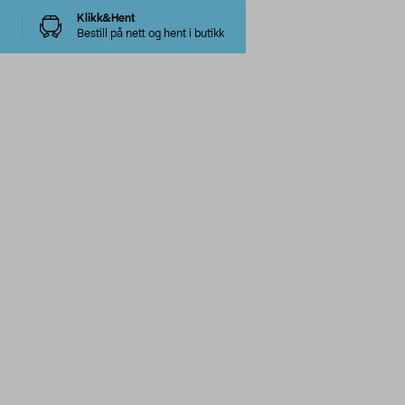
Klikk&Hent
Bestill på nett og hent i butikk