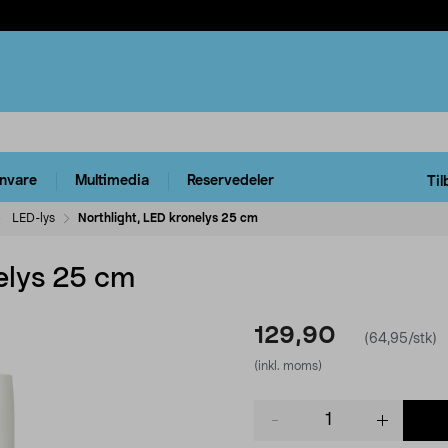
rnvare
Multimedia
Reservedeler
Til
LED-lys
Northlight, LED kronelys 25 cm
elys 25 cm
129,90
(64,95/stk)
(inkl. moms)
Product
quantity