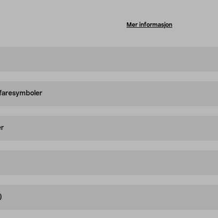
Mer informasjon
 faresymboler
er
)