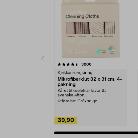
5av 5 stjerner
4.5av 5 stjerner
anmeldelser
3808
Kjøkkenrengjøring
Mikrofiberklut 32 x 31 cm, 4-
pakning
Kåret til «soleklar favoritt» i
svenske Afton...
Utførelse:
Grå/beige
39,90