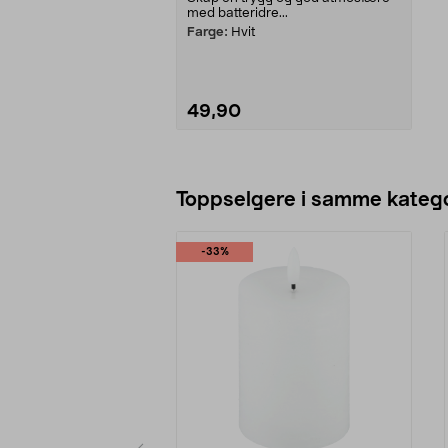
med batteridre...
Farge:
Hvit
49,90
Legg i handlekurv
Toppselgere i samme katego
-33%