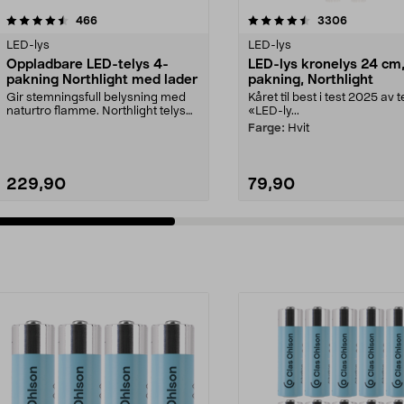
4.5 av 5 stjerner
anmeldelser
4.5 av 5 stjerner
anmeldels
466
3306
LED-lys
LED-lys
Oppladbare LED-telys 4-
LED-lys kronelys 24 cm,
pakning Northlight med lader
pakning, Northlight
Gir stemningsfull belysning med
Kåret til best i test 2025 av t
naturtro flamme. Northlight telys
«LED-ly...
LED – oppladba...
Farge:
Hvit
229,90
79,90