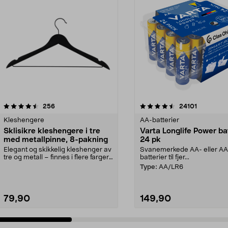
4.5av 5 stjerner
anmeldelser
4.5av 5 stjerner
anmeldels
256
24101
Kleshengere
AA-batterier
Sklisikre kleshengere i tre
Varta Longlife Power ba
med metallpinne, 8-pakning
24 pk
Elegant og skikkelig kleshenger av
Svanemerkede AA- eller A
tre og metall – finnes i flere farger.
batterier til fjer...
Kleshe...
Type:
AA/LR6
79,90
149,90