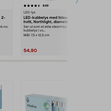
er
4.5 av 5 stjerner
anmeldelser
4.5
649
1
LED-lys
LED-lys
 2-
LED-kubbelys med tidsur,
Oppladbare
hvitt, Northlight, diameter 7,5
pakning, No
cm
ek.no:
Ser ut som et ekte stearinlys –
Ekstra telys ti
kubbelys i vo...
4840-3. Oppla
koselig stemni
Mål:
7,5 x 12,5 cm
54,90
109,90
79,90