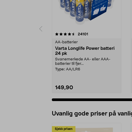
5av 5 stjerner
4.5av 5 stjerner
anmeldelser
24101
AA-batterier
Varta Longlife Power batteri
24 pk
Svanemerkede AA- eller AAA-
batterier til fjer...
Type:
AA/LR6
149,90
Legg i handlekurv
Uvanlig gode priser på vanli
Sjekk prisen