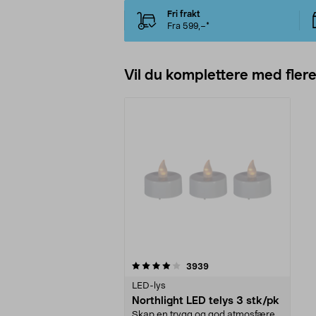
Fri frakt
Fra 599,–*
Vil du komplettere med fler
0av 5 stjerner
anmeldelser
3939
LED-lys
Northlight LED telys 3 stk/pk
Skap en trygg og god atmosfære