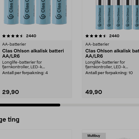
4.5av 5 stjerner
anmeldelser
4.5av 5 stjerner
anmeldels
2440
2440
AA-batterier
AA-batterier
Clas Ohlson alkalisk batteri
Clas Ohlson alkalisk bat
AA/LR6
AA/LR6
Longlife-batterier for
Longlife-batterier for
fjernkontroller, LED-k...
fjernkontroller, LED-k...
Antall per forpakning:
4
Antall per forpakning:
10
29,90
49,90
Legg i handlekurv
Legg i handlekurv
ge ting
Multibuy