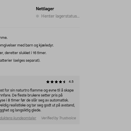
Nettlager
Henter lagerstatus...
amme.
 omgivelser med barn og kjæledyr.
r, deretter slukket i 16 timer.
atterier (selges separat).
4.5
ost for sin naturtro flamme og evne til å skape
fare. De fleste brukere setter pris på
se i 8 timer før de slår seg av automatisk.
ldig realistiske og tar seg godt ut på avstand,
gghet og langsiktig glede.
duktens kundeomtaler
Verified by Trustvoice