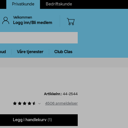
Privatkunde
Bedriftskunde
Velkommen
Logg inn/Bli medlem
bud
Våre tjenester
Club Clas
Artikkelnr.:
44-2544
4506
anmeldelser
Legg i handlekurv
(1)