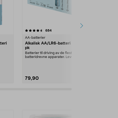
er
4.5av 5 stjerner
anmeldelser
4.5
684
1
AA-batterier
AA-batterier
teri
Alkalisk AA/LR6-batteri 18
VARTA Long
pk
alkalisk ba
Batterier til driving av de fleste
For energislu
batteridrevne apparater. Leveres i
«bra kjøp» ifø.
en smart, ...
Antall per fo
79,90
99,90
Legg i handlekurv
Legg 