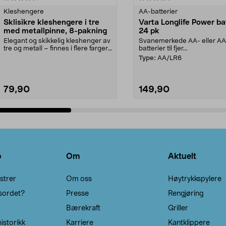
Kleshengere
AA-batterier
Sklisikre kleshengere i tre
Varta Longlife Power ba
med metallpinne, 8-pakning
24 pk
Elegant og skikkelig kleshenger av
Svanemerkede AA- eller A
tre og metall – finnes i flere farger.
batterier til fjer...
Kleshe...
Type:
AA/LR6
79,90
149,90
Legg i handlekurv
Legg i handlekurv
o
Om
Aktuelt
strer
Om oss
Høytrykkspylere
sordet?
Presse
Rengjøring
Bærekraft
Griller
istorikk
Karriere
Kantklippere