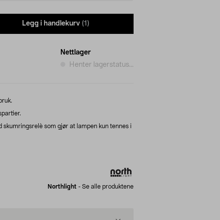
Legg i handlekurv
(1)
Nettlager
Henter lagerstatus...
bruk.
partier.
skumringsrelè som gjør at lampen kun tennes i
Northlight
-
Se alle produktene