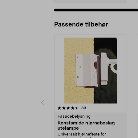
Passende tilbehør
5av 5 stjerner
4.5av 5 stjerner
anmeldelser
33
Fasadebelysning
Konstsmide hjørnebeslag
utelampe
Universalt hjørnefeste for