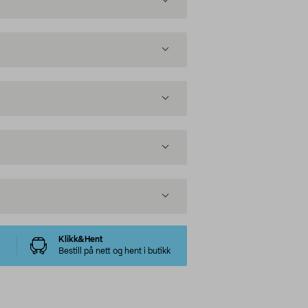
Klikk&Hent
Bestill på nett og hent i butikk