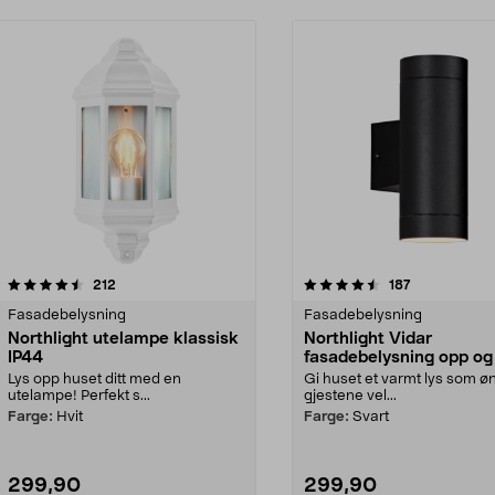
4.5 av 5 stjerner
anmeldelser
4.5 av 5 stjerner
anmeldelser
212
187
Fasadebelysning
Fasadebelysning
Northlight utelampe klassisk
Northlight Vidar
IP44
fasadebelysning opp og
IP44
Lys opp huset ditt med en
Gi huset et varmt lys som ø
utelampe! Perfekt s...
gjestene vel...
Farge:
Hvit
Farge:
Svart
299,90
299,90