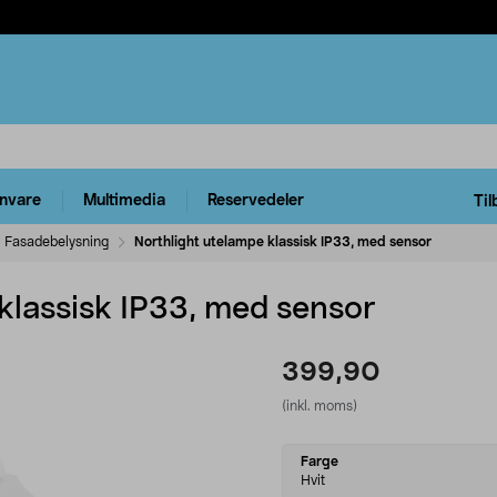
rnvare
Multimedia
Reservedeler
Til
Fasadebelysning
Northlight utelampe klassisk IP33, med sensor
klassisk IP33, med sensor
399,90
(inkl. moms)
Select
Farge
variant
Hvit