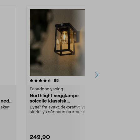
4.5 av 5 stjerner
anmeldelser
4.0
68
Fasadebelysning
Fasadebelys
Northlight vegglampe
Northlight utelampe klassisk
 ned
solcelle klassisk
IP23
bevegelsessensor
nsker
Bytter fra svakt, dekorativt lys til
Utebelysning 
sterkt lys når noen nærmer seg
entréer. Velg m
lampen. Nort...
Farge:
Hvit
249,90
199,90