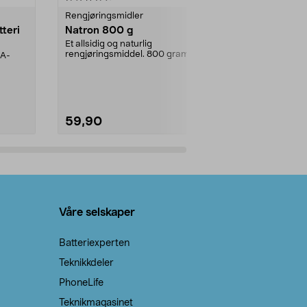
Rengjøringsmidler
Levende lys
tteri
Natron 800 g
Telys, 50 st
Et allsidig og naturlig
100 % stearin.
rengjøringsmiddel. 800 gram
AA-
natron – til rengjøring både...
59,90
69,90
Legg i handlekurv
Legg 
Våre selskaper
Batteriexperten
Teknikkdeler
PhoneLife
Teknikmagasinet