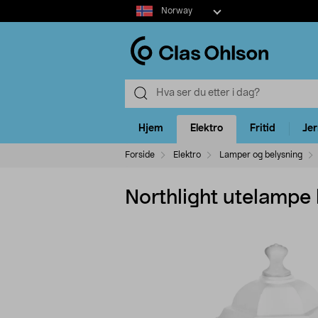
Select
Norway
market
Hjem
Elektro
Fritid
Je
Forside
Elektro
Lamper og belysning
Northlight utelampe 