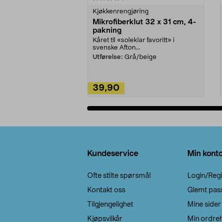
Kjøkkenrengjøring
Mikrofiberklut 32 x 31 cm, 4-
pakning
Kåret til «soleklar favoritt» i
svenske Afton...
Utførelse:
Grå/beige
39,90
Legg i handlekurv
Bunntekst
Kundeservice
Min kont
Ofte stilte spørsmål
Login/Regi
Kontakt oss
Glemt pas
Tilgjengelighet
Mine sider
Kjøpsvilkår
Min ordreh