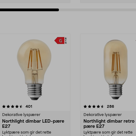
4.5av 5 stjerner
anmeldelser
4.5av 5 stjerner
anmeldelser
401
286
Dekorative lyspærer
Dekorative lyspærer
Northlight dimbar LED-pære
Northlight dimbar retro
E27
pære E27
Lyktpære som gir det rette
Lyktpære som gir det rette