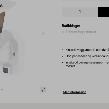
Product
quantity
Butikklager
Henter lagerstatus...
Klassisk vegglampe til utendørs
Flott på fasader og ved inngangs
Innebygd bevegelsessensor med 
mørket.
Mer informasjon