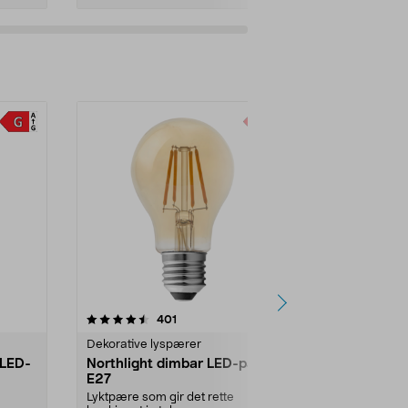
4.5av 5 stjerner
anmeldelser
401
2
Dekorative lyspærer
Dekorative l
 LED-
Northlight dimbar LED-pære
Northlight 
E27
pære E27
Lyktpære som gir det rette
Lyktpære som 