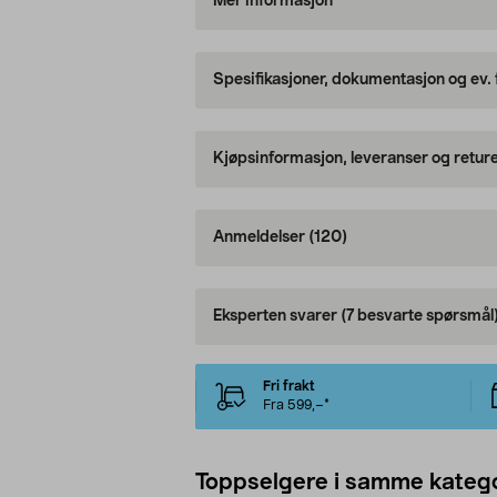
Mer informasjon
Spesifikasjoner, dokumentasjon og ev.
Kjøpsinformasjon, leveranser og retur
Anmeldelser
(120)
Eksperten svarer
(7 besvarte spørsmål
Fri frakt
Fra 599,–*
Toppselgere i samme katego