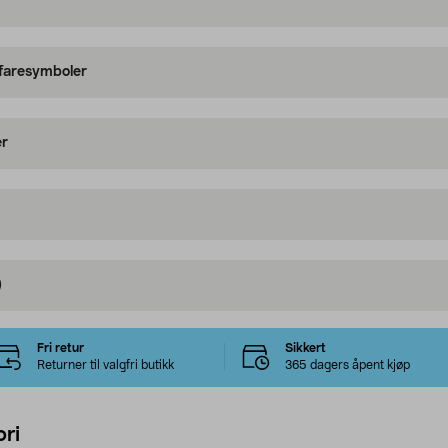
 faresymboler
er
)
Fri retur
Sikkert
Returner til valgfri butikk
365 dagers åpent kjøp
ri