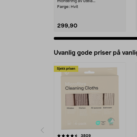
montering av utela...
Farge:
Hvit
299,90
Legg i handlekurv
Uvanlig gode priser på vanli
Sjekk prisen
5av 5 stjerner
4.5av 5 stjerner
anmeldelser
3809