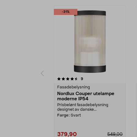
-31%
5 av 5 stjerner
4.5 av 5 stjerner
anmeldelser
9
Fasadebelysning
Nordlux Couper utelampe
moderne IP54
Prisbelønt fasadebelysning
designet av danske...
Farge:
Svart
379,90
549,00