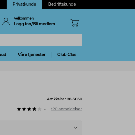
Privatkunde
Bedriftskunde
Velkommen
Logg inn/Bli medlem
bud
Våre tjenester
Club Clas
Artikkelnr.:
36-5059
120
anmeldelser