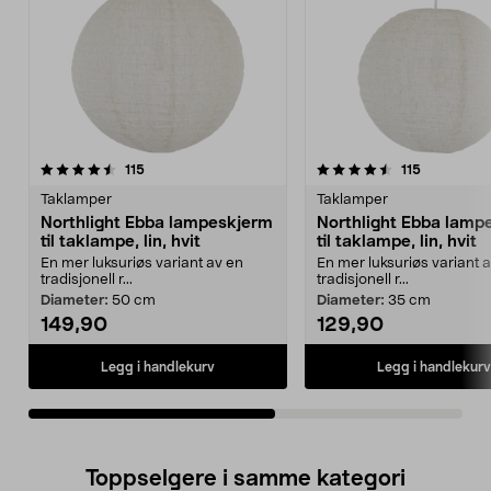
4.5av 5 stjerner
anmeldelser
4.5av 5 stjerner
anmeldelse
115
115
Taklamper
Taklamper
Northlight Ebba lampeskjerm
Northlight Ebba lamp
til taklampe, lin, hvit
til taklampe, lin, hvit
En mer luksuriøs variant av en
En mer luksuriøs variant 
tradisjonell r...
tradisjonell r...
Diameter:
50 cm
Diameter:
35 cm
149,90
129,90
Legg i handlekurv
Legg i handlekurv
Toppselgere i samme kategori