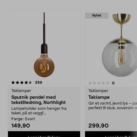
Nyhet
anmeldelser
4.5 av 5 stjerner
359
anmeldelser
0
0.0 av 5 stjerner
Taklamper
Taklamper
Sputnik pendel med
Taklampe
tekstilledning, Northlight
Gir et varmt, jevnt lys – p
perfekt til stue, soverom 
Lampeholder som henger fra
spisebordet. ...
taket, på et veggf...
Farge:
Svart
149,90
299,90