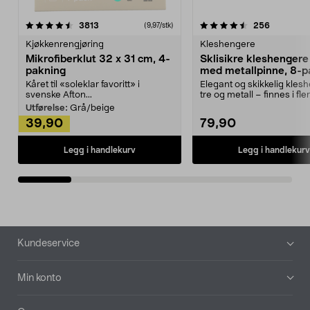
4.5av 5 stjerner
anmeldelser
4.5av 5 stjerner
anmeldels
3813
256
(9,97/stk)
Kjøkkenrengjøring
Kleshengere
Mikrofiberklut 32 x 31 cm, 4-
Sklisikre kleshengere 
pakning
med metallpinne, 8-p
Kåret til «soleklar favoritt» i
Elegant og skikkelig kles
svenske Afton...
tre og metall – finnes i fle
Kleshe...
Utførelse:
Grå/beige
39,90
79,90
Legg i handlekurv
Legg i handlekurv
Bunntekst
Kundeservice
Min konto