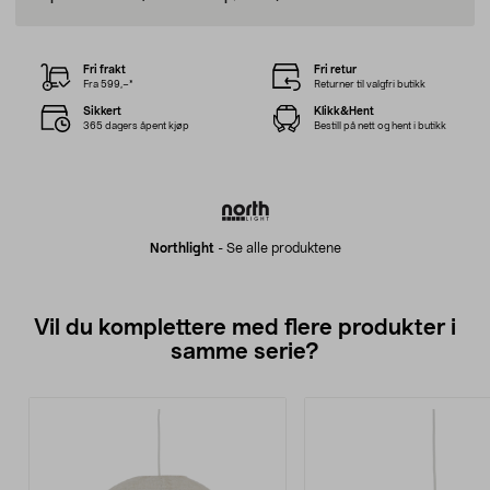
Fri frakt
Fri retur
Fra 599,–*
Returner til valgfri butikk
Sikkert
Klikk&Hent
365 dagers åpent kjøp
Bestill på nett og hent i butikk
Northlight
-
Se alle produktene
Vil du komplettere med flere produkter i
samme serie?