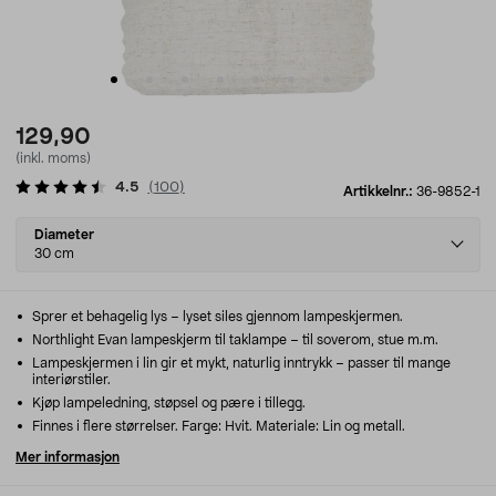
129,90
(inkl. moms)
4.5
(
100
)
Artikkelnr.:
36-9852-1
Select
Diameter
variant
30 cm
Sprer et behagelig lys – lyset siles gjennom lampeskjermen.
Northlight Evan lampeskjerm til taklampe – til soverom, stue m.m.
Lampeskjermen i lin gir et mykt, naturlig inntrykk – passer til mange
interiørstiler.
Kjøp lampeledning, støpsel og pære i tillegg.
Finnes i flere størrelser. Farge: Hvit. Materiale: Lin og metall.
Mer informasjon