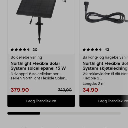
4.5av 5 stjerner
anmeldelser
4.5av 5 stjerner
anmeldelse
20
43
Solcellebelysning
Balkong- og hagebelysni
Northlight Flexible Solar
Northlight Flexible So
System solcellepanel 15 W
System skjøteledning
Driv opptil 5 solcellelamper i
Øk rekkevidden til ditt Nor
serien Northlight Flexible Solar
Flexible S...
System. Solcelle...
Lengde:
2 m
379,90
34,90
749,00
Legg i handlekurv
Legg i handlekurv