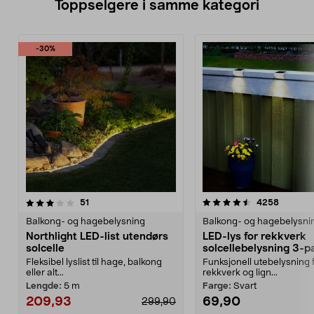
Toppselgere i samme kategori
-30%
4.5 av 5 stjerner
anmeldelser
4.5 av 5 stjerner
anmelde
51
4258
Balkong- og hagebelysning
Balkong- og hagebelysni
Northlight LED-list utendørs
LED-lys for rekkverk
solcelle
solcellebelysning 3-p
Fleksibel lyslist til hage, balkong
Funksjonell utebelysning 
eller alt...
rekkverk og lign...
Lengde:
5 m
Farge:
Svart
209,93
69,90
299,90