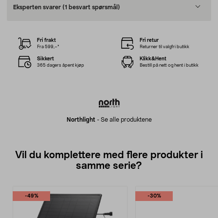
Eksperten svarer
(1 besvart spørsmål)
Fri frakt
Fri retur
Fra 599,–*
Returner til valgfri butikk
Sikkert
Klikk&Hent
365 dagers åpent kjøp
Bestill på nett og hent i butikk
Northlight
-
Se alle produktene
Vil du komplettere med flere produkter i
samme serie?
-49%
-30%