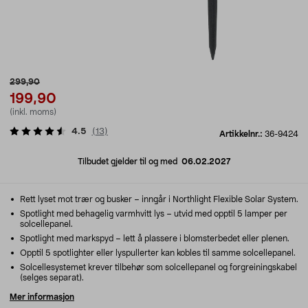
299,90
199,90
(inkl. moms)
4.5
(
13
)
Artikkelnr.:
36-9424
Tilbudet gjelder til og med
06.02.2027
Rett lyset mot trær og busker – inngår i Northlight Flexible Solar System.
Spotlight med behagelig varmhvitt lys – utvid med opptil 5 lamper per
solcellepanel.
Spotlight med markspyd – lett å plassere i blomsterbedet eller plenen.
Opptil 5 spotlighter eller lyspullerter kan kobles til samme solcellepanel.
Solcellesystemet krever tilbehør som solcellepanel og forgreiningskabel
(selges separat).
Mer informasjon