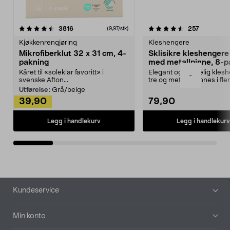
4.5av 5 stjerner
anmeldelser
4.5av 5 stjerner
anmeldels
3816
257
(9,97/stk)
Kjøkkenrengjøring
Kleshengere
Mikrofiberklut 32 x 31 cm, 4-
Sklisikre kleshengere 
pakning
med metallpinne, 8-p
Kåret til «soleklar favoritt» i
Elegant og skikkelig kles
-
svenske Afton...
tre og metall – finnes i fle
Kleshe...
Utførelse:
Grå/beige
39,90
79,90
Legg i handlekurv
Legg i handlekurv
Bunntekst
Kundeservice
Min konto