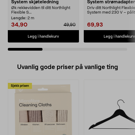
System skjøteledning
System strømadapter
Øk rekkevidden til ditt Northlight
Driv ditt Northlight Flexibl
Flexible S...
System med 230 V – pålite
året rund...
Lengde:
2 m
34,90
69,93
49,90
Legg i handlekurv
Legg i handlekurv
Uvanlig gode priser på vanlige ting
Sjekk prisen