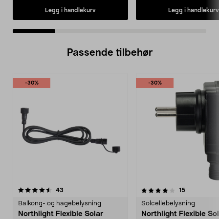
Legg i handlekurv
Legg i handlekurv
Passende tilbehør
-30%
-30%
4.0av 5 stjerner
anmeldelser
4.5av 5 stjerner
anmeldelse
43
15
Balkong- og hagebelysning
Solcellebelysning
Northlight Flexible Solar
Northlight Flexible So