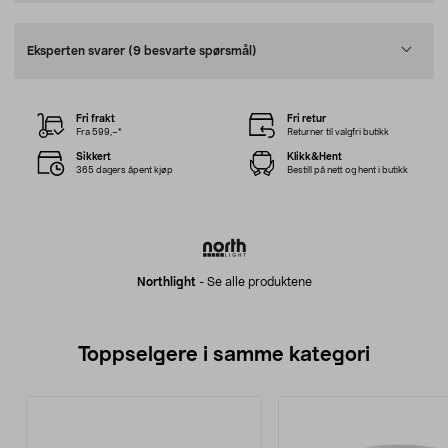
Eksperten svarer
(9 besvarte spørsmål)
Fri frakt
Fri retur
Fra 599,–*
Returner til valgfri butikk
Sikkert
Klikk&Hent
365 dagers åpent kjøp
Bestill på nett og hent i butikk
Northlight
-
Se alle produktene
Toppselgere i samme kategori