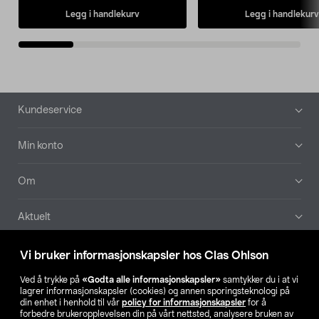
Legg i handlekurv
Legg i handlekurv
Bunntekst
Kundeservice
Min konto
Om
Aktuelt
Våre selskaper
Vi bruker informasjonskapsler hos Clas Ohlson
Ved å trykke på
«Godta alle informasjonskapsler»
samtykker du i at vi
Finn din butikk
lagrer informasjonskapsler (cookies) og annen sporingsteknologi på
din enhet i henhold til vår
policy for informasjonskapsler
for å
forbedre brukeropplevelsen din på vårt nettsted, analysere bruken av