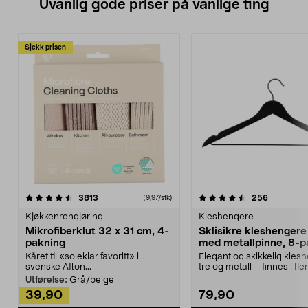
Uvanlig gode priser på vanlige ting
Sjekk prisen
4.5av 5 stjerner
anmeldelser
4.5av 5 stjerner
anmeldels
3813
256
(9,97/stk)
Kjøkkenrengjøring
Kleshengere
Mikrofiberklut 32 x 31 cm, 4-
Sklisikre kleshengere 
pakning
med metallpinne, 8-p
Kåret til «soleklar favoritt» i
Elegant og skikkelig kles
svenske Afton...
tre og metall – finnes i fle
Kleshe...
Utførelse:
Grå/beige
39,90
79,90