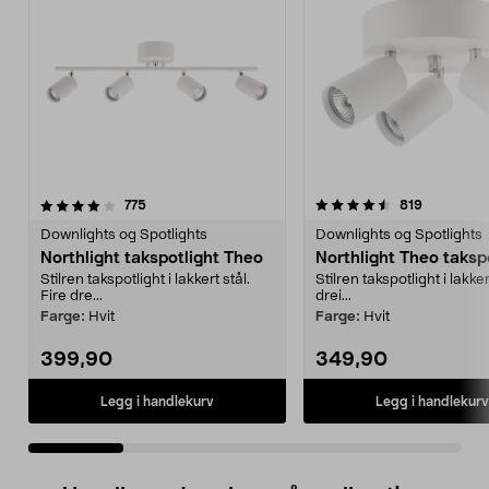
4.5 av 5 stjerner
anmeldelser
4.0 av 5 stjerner
anmeldels
775
819
Downlights og Spotlights
Downlights og Spotlights
Northlight takspotlight Theo
Northlight Theo taksp
Stilren takspotlight i lakkert stål.
Stilren takspotlight i lakker
Fire dre...
drei...
Farge:
Hvit
Farge:
Hvit
399,90
349,90
Legg i handlekurv
Legg i handlekurv