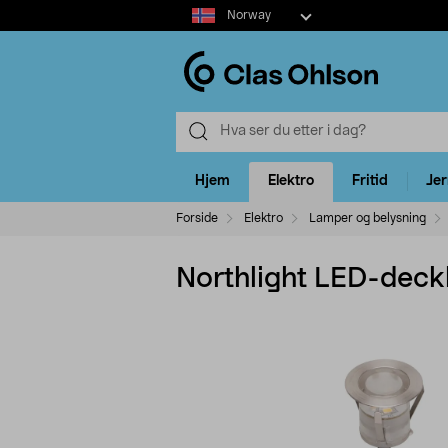
Select
Norway
market
Hjem
Elektro
Fritid
Je
Forside
Elektro
Lamper og belysning
Northlight LED-deckl