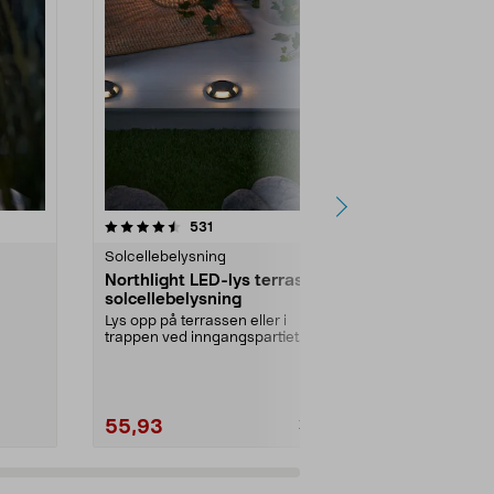
4.5 av 5 stjerner
anmeldelser
4.5
531
4
Solcellebelysning
Balkong- og 
Northlight LED-lys terrasse
LED-lys for
solcellebelysning
solcellebel
Lys opp på terrassen eller i
Funksjonell u
trappen ved inngangspartiet.
rekkverk og lig
t...
Funksjonell solcelledr...
Farge:
Svart
55,93
69,90
79,90