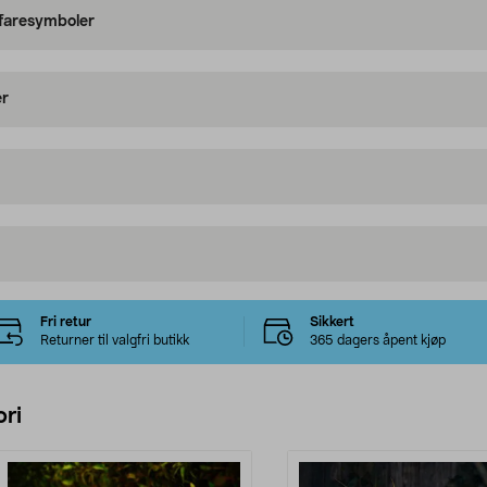
 faresymboler
er
Fri retur
Sikkert
Returner til valgfri butikk
365 dagers åpent kjøp
ri