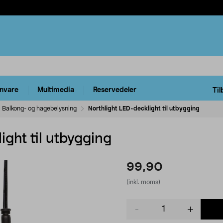
rnvare
Multimedia
Reservedeler
Til
Balkong- og hagebelysning
Northlight LED-decklight til utbygging
ight til utbygging
99,90
(inkl. moms)
Product
quantity