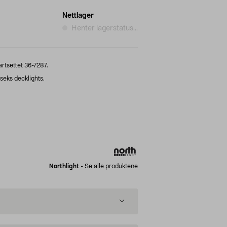
Nettlager
Henter lagerstatus...
artsettet 36-7287.
seks decklights.
Northlight
-
Se alle produktene