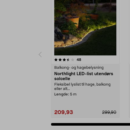
5 av 5 stjerner
4.5 av 5 stjerner
anmeldelser
48
Balkong- og hagebelysning
Northlight LED-list utendørs
solcelle
Fleksibel lyslist til hage, balkong
eller alt...
Lengde:
5 m
209,93
299,90