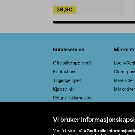
39,90
Legg i handlekurv
Bunntekst
Kundeservice
Min kont
Ofte stilte spørsmål
Login/Regi
Kontakt oss
Glemt pas
Tilgjengelighet
Mine sider
Kjøpsvilkår
Min ordreh
Retur / reklamasjon
EE-avfall
Cookie policy
Vi bruker informasjonskapsl
Leveringsalternativ
Ved å trykke på
«Godta alle informasjons