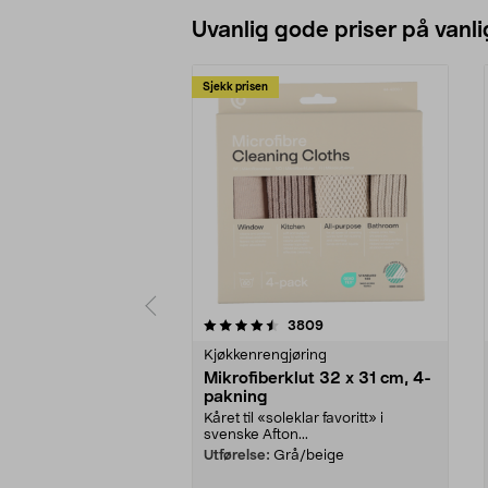
Uvanlig gode priser på vanli
Sjekk prisen
5av 5 stjerner
4.5av 5 stjerner
anmeldelser
3809
Kjøkkenrengjøring
Mikrofiberklut 32 x 31 cm, 4-
pakning
Kåret til «soleklar favoritt» i
svenske Afton...
Utførelse:
Grå/beige