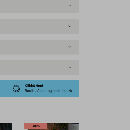
Klikk&Hent
Bestill på nett og hent i butikk
-30%