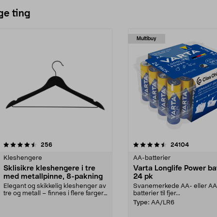
ge ting
Multibuy
4.5av 5 stjerner
anmeldelser
4.5av 5 stjerner
anmeldels
256
24104
Kleshengere
AA-batterier
Sklisikre kleshengere i tre
Varta Longlife Power ba
med metallpinne, 8-pakning
24 pk
Elegant og skikkelig kleshenger av
Svanemerkede AA- eller A
tre og metall – finnes i flere farger.
batterier til fjer...
Kleshe...
Type:
AA/LR6