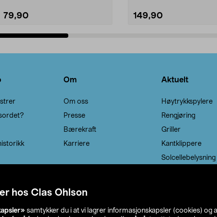
79,90
149,90
Legg i handlekurv
Legg i handlekurv
o
Om
Aktuelt
strer
Om oss
Høytrykkspylere
sordet?
Presse
Rengjøring
Bærekraft
Griller
istorikk
Karriere
Kantklippere
Solcellebelysning
er hos Clas Ohlson
kapsler»
samtykker du i at vi lagrer informasjonskapsler (cookies) og 