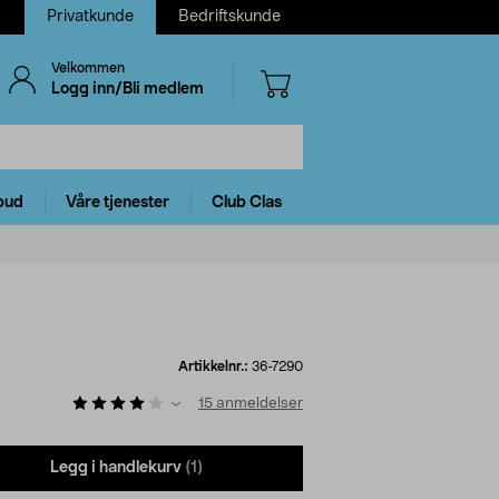
Privatkunde
Bedriftskunde
Velkommen
Logg inn/Bli medlem
bud
Våre tjenester
Club Clas
Artikkelnr.:
36-7290
15
anmeldelser
Legg i handlekurv
(1)