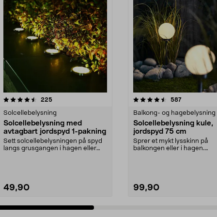
4.5 av 5 stjerner
anmeldelser
4.5 av 5 stjerner
anmeldelser
225
587
Solcellebelysning
Balkong- og hagebelysning
Solcellebelysning med
Solcellebelysning kule,
avtagbart jordspyd 1-pakning
jordspyd 75 cm
Sett solcellebelysningen på spyd
Sprer et mykt lysskinn på
langs grusgangen i hagen eller
balkongen eller i hagen.
ved uteplassen. ...
Solcelleball med markspyd – 
49,90
99,90