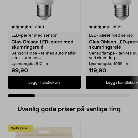
4.5 av 5 stjerner
anmeldelser
4.5 av 5 stjerner
anmeldel
3921
3921
LED-pærer med sensor
LED-pærer med sensor
Clas Ohlson LED-pære med
Clas Ohlson LED-pæ
skumringsrelé
skumringsrelé
Sensorlampe - tennes automatisk
Sensorlampe - tennes au
ved skumring....
ved skumring....
Lysmengde:
810 lm
Lysmengde:
1055 lm
99,90
119,90
Legg i handlekurv
Legg i handlekurv
Uvanlig gode priser på vanlige ting
Sjekk prisen