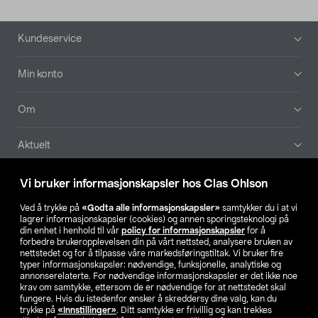
Bunntekst
Kundeservice
Min konto
Om
Aktuelt
Våre selskaper
Vi bruker informasjonskapsler hos Clas Ohlson
Ved å trykke på
«Godta alle informasjonskapsler»
samtykker du i at vi
Finn din butikk
lagrer informasjonskapsler (cookies) og annen sporingsteknologi på
din enhet i henhold til vår
policy for informasjonskapsler
for å
forbedre brukeropplevelsen din på vårt nettsted, analysere bruken av
SE
NO
FI
nettstedet og for å tilpasse våre markedsføringstiltak. Vi bruker fire
typer informasjonskapsler: nødvendige, funksjonelle, analytiske og
annonserelaterte. For nødvendige informasjonskapsler er det ikke noe
krav om samtykke, ettersom de er nødvendige for at nettstedet skal
fungere. Hvis du istedenfor ønsker å skreddersy dine valg, kan du
trykke på
«Innstillinger»
. Ditt samtykke er frivillig og kan trekkes