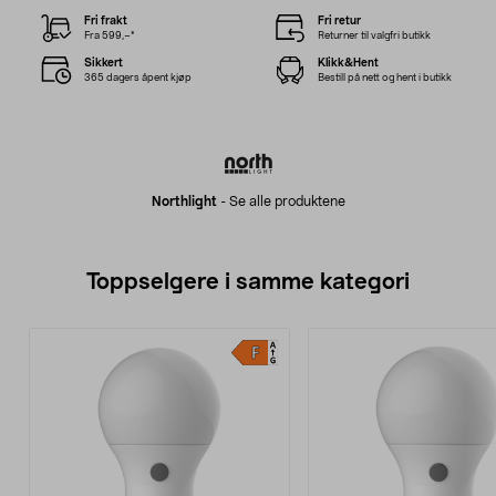
Fri frakt
Fri retur
Fra 599,–*
Returner til valgfri butikk
Sikkert
Klikk&Hent
365 dagers åpent kjøp
Bestill på nett og hent i butikk
Northlight
-
Se alle produktene
Toppselgere i samme kategori