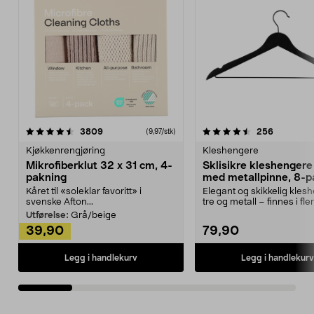
4.5av 5 stjerner
anmeldelser
4.5av 5 stjerner
anmeldels
3809
256
(9,97/stk)
Kjøkkenrengjøring
Kleshengere
Mikrofiberklut 32 x 31 cm, 4-
Sklisikre kleshengere 
pakning
med metallpinne, 8-p
Kåret til «soleklar favoritt» i
Elegant og skikkelig kles
svenske Afton...
tre og metall – finnes i fle
Kleshe...
Utførelse:
Grå/beige
39,90
79,90
Legg i handlekurv
Legg i handlekurv