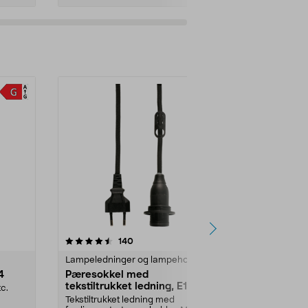
r
3.0av 5 stjerner
anmeldelser
140
1
Lampeledninger og lampeholdere
Adventsstjer
4
Pæresokkel med
Batteridreve
tekstiltrukket ledning, E14
adventsstj
c.
Tekstiltrukket ledning med
Trådløs belys