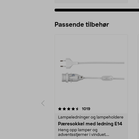
Passende tilbehør
5av 5 stjerner
4.0av 5 stjerner
anmeldelser
1019
Lampeledninger og lampeholdere
Pæresokkel med ledning E14
Heng opp lamper og
adventsstjerner i vinduet....