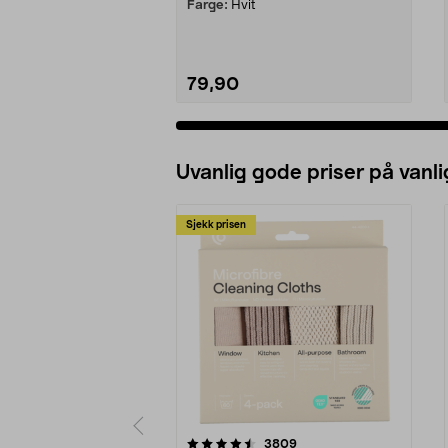
Farge:
Hvit
79,90
Legg i handlekurv
Uvanlig gode priser på vanli
Sjekk prisen
5av 5 stjerner
4.5av 5 stjerner
anmeldelser
3809