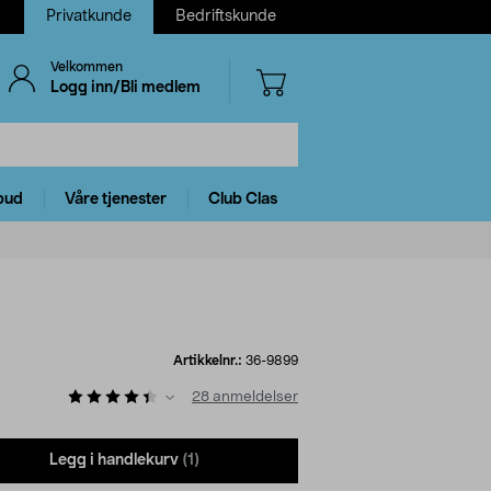
Privatkunde
Bedriftskunde
Velkommen
Logg inn/Bli medlem
bud
Våre tjenester
Club Clas
Artikkelnr.:
36-9899
28
anmeldelser
Legg i handlekurv
(1)