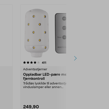
4.5 av 5 stjerner
anmeldelser
4.5
411
7
Adventsstjerner
Adventsstjer
Oppladbar LED-pære med
Northlight 
fjernkontroll
100 cm
Trådløs lyskilde til adventsstjerner,
Ekstra stor j
vinduslamper eller annen
stemningsfullt
belysning på sted...
Farge:
Hvit
249,90
229,90