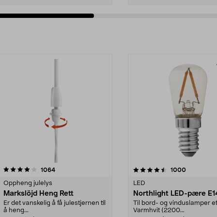
4.5av 5 stjerner
anmeldelser
4.5av 5 stjerner
anmeldelse
1064
1000
Oppheng julelys
LED
Markslöjd Heng Rett
Northlight LED-pære E1
Er det vanskelig å få julestjernen til
Til bord- og vinduslamper et
å heng...
Varmhvit (2200...