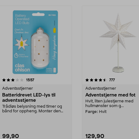
4.5 av 5 stjerner
anmeldelser
4.0 av 5 stjerner
anmeldelser
1557
777
Adventsstjerner
Adventsstjerner
Batteridrevet LED-lys til
Adventstjerne med fot
adventsstjerne
Hvit, liten julestjerne med
hullmønster som g...
Trådløs belysning med timer og
bånd for oppheng. Monter den
Farge:
Hvit
batteridrevne lyskil...
99,90
129,90