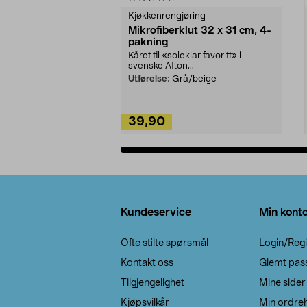
Kjøkkenrengjøring
Mikrofiberklut 32 x 31 cm, 4-
pakning
Kåret til «soleklar favoritt» i
svenske Afton...
Utførelse:
Grå/beige
39,90
Legg i handlekurv
Bunntekst
Kundeservice
Min kont
Ofte stilte spørsmål
Login/Regi
Kontakt oss
Glemt pas
Tilgjengelighet
Mine sider
Kjøpsvilkår
Min ordreh