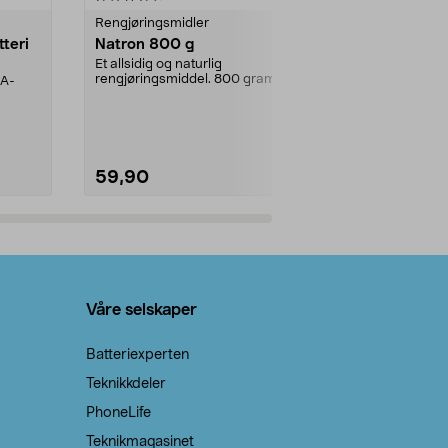
Rengjøringsmidler
Levende lys
tteri
Natron 800 g
Telys steari
prosent ste
Et allsidig og naturlig
rengjøringsmiddel. 800 gram
AA-
100 % stearin
natron – til rengjøring både...
råvarer. Produ
brenner med e
59,90
69,90
Legg i handlekurv
Legg 
Våre selskaper
Batteriexperten
Teknikkdeler
PhoneLife
Teknikmagasinet