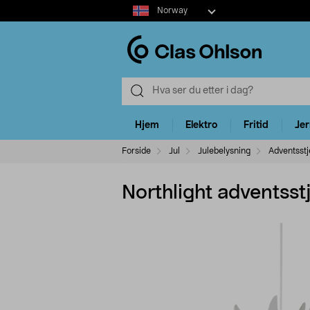
Select
Norway
market
Hjem
Elektro
Fritid
Je
Forside
Jul
Julebelysning
Adventsstj
Northlight adventsstj