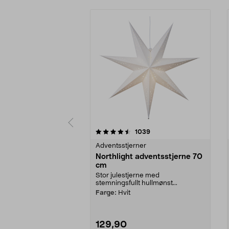
5 av 5 stjerner
3.0 av 5 stjerner
anmeldelser
1039
Adventsstjerner
Northlight adventsstjerne 70
cm
Stor julestjerne med
stemningsfullt hullmønst...
Farge:
Hvit
129,90