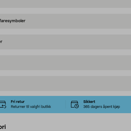
 faresymboler
er
Fri retur
Sikkert
Returner til valgfri butikk
365 dagers åpent kjøp
ri