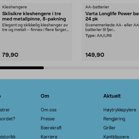
Kleshengere
AA-batterier
Sklisikre kleshengere i tre
Varta Longlife Power ba
med metallpinne, 8-pakning
24 pk
Elegant og skikkelig kleshenger av
Svanemerkede AA- eller A
tre og metall – finnes i flere farger.
batterier til fjer...
Kleshe...
Type:
AA/LR6
79,90
149,90
Legg i handlekurv
Legg i handlekurv
o
Om
Aktuelt
strer
Om oss
Høytrykkspylere
sordet?
Presse
Rengjøring
Bærekraft
Griller
istorikk
Karriere
Kantklippere