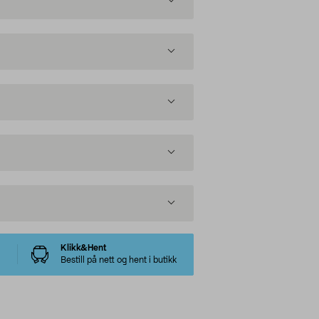
Klikk&Hent
Bestill på nett og hent i butikk