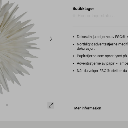
Butikklager
Henter lagerstatus...
Dekorativ julestjerne av FSC®-m
Northlight adventsstjerne med f
dekorasjon.
Papirstjerne som sprer lyset på 
Adventsstjerne av papir – lampe
Når du velger FSC®, støtter du a
Mer informasjon