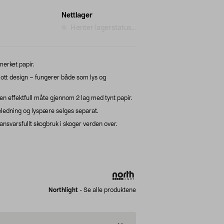
Nettlager
Henter lagerstatus...
erket papir.
lott design – fungerer både som lys og
en effektfull måte gjennom 2 lag med tynt papir.
ledning og lyspære selges separat.
nsvarsfullt skogbruk i skoger verden over.
Northlight
-
Se alle produktene