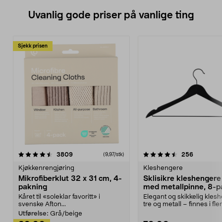
Uvanlig gode priser på vanlige ting
Sjekk prisen
4.5av 5 stjerner
anmeldelser
4.5av 5 stjerner
anmeldels
3809
256
(9,97/stk)
Kjøkkenrengjøring
Kleshengere
Mikrofiberklut 32 x 31 cm, 4-
Sklisikre kleshengere 
pakning
med metallpinne, 8-p
Kåret til «soleklar favoritt» i
Elegant og skikkelig kles
svenske Afton...
tre og metall – finnes i fle
Kleshe...
Utførelse:
Grå/beige