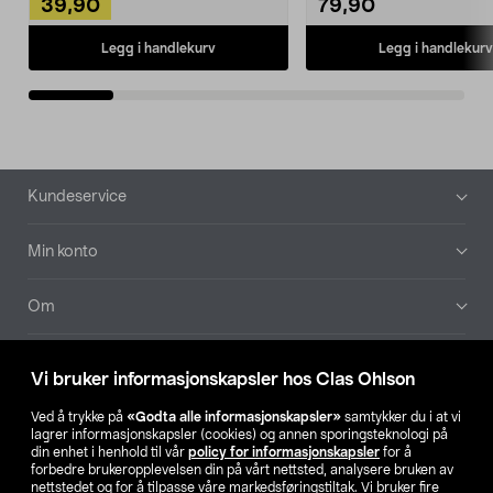
39,90
79,90
Legg i handlekurv
Legg i handlekurv
Bunntekst
Kundeservice
Min konto
Om
Aktuelt
Vi bruker informasjonskapsler hos Clas Ohlson
Våre selskaper
Ved å trykke på
«Godta alle informasjonskapsler»
samtykker du i at vi
lagrer informasjonskapsler (cookies) og annen sporingsteknologi på
din enhet i henhold til vår
policy for informasjonskapsler
for å
Finn din butikk
forbedre brukeropplevelsen din på vårt nettsted, analysere bruken av
nettstedet og for å tilpasse våre markedsføringstiltak. Vi bruker fire