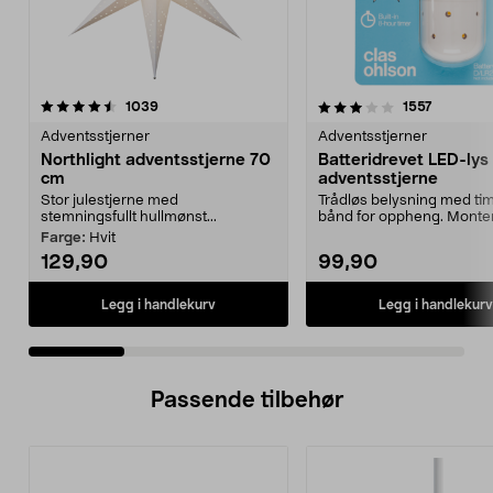
3.0 av 5 stjerner
anmeldelser
4.5 av 5 stjerner
anmeldel
1039
1557
Adventsstjerner
Adventsstjerner
Northlight adventsstjerne 70
Batteridrevet LED-lys t
cm
adventsstjerne
Stor julestjerne med
Trådløs belysning med ti
stemningsfullt hullmønst...
bånd for oppheng. Monte
batteridrevne lyskil...
Farge:
Hvit
129,90
99,90
Legg i handlekurv
Legg i handlekurv
Passende tilbehør