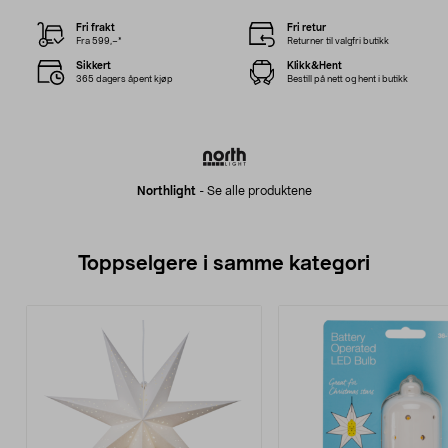
Fri frakt
Fri retur
Fra 599,–*
Returner til valgfri butikk
Sikkert
Klikk&Hent
365 dagers åpent kjøp
Bestill på nett og hent i butikk
Northlight
-
Se alle produktene
Toppselgere i samme kategori