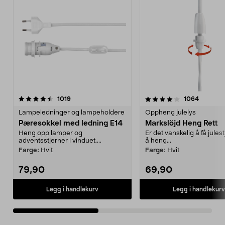
4.0av 5 stjerner
anmeldelser
4.5av 5 stjerner
anmeldel
1019
1064
Lampeledninger og lampeholdere
Oppheng julelys
Pæresokkel med ledning E14
Markslöjd Heng Rett
Heng opp lamper og
Er det vanskelig å få julest
adventsstjerner i vinduet....
å heng...
Farge:
Hvit
Farge:
Hvit
79,90
69,90
Legg i handlekurv
Legg i handlekurv