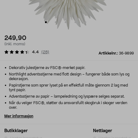
249,90
(inkl. moms)
4.4
(
28
)
Artikkelnr.:
36-9899
Dekorativ julestjerne av FSC®-merket papir.
Northlight adventsstjerne med flott design – fungerer både som lys og
dekorasjon.
Papirstjerne som sprer lyset på en effektfull måte gjennom 2 lag med
tynt papir.
Adventsstjerne av papir – lampeledning og lyspære selges separat.
Når du velger FSC®, støtter du ansvarsfullt skogbruk i skoger verden
over.
Mer informasjon
Butikklager
Nettlager