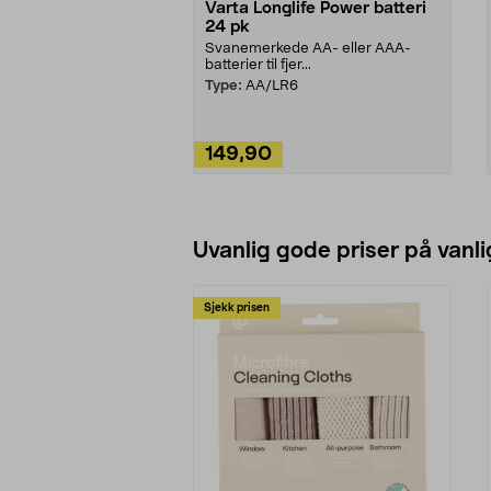
Varta Longlife Power batteri
24 pk
Svanemerkede AA- eller AAA-
batterier til fjer...
Type:
AA/LR6
149,90
Legg i handlekurv
Uvanlig gode priser på vanli
Sjekk prisen