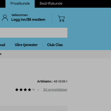
Privatkunde
Bedriftskunde
Velkommen
Logg inn/Bli medlem
bud
Våre tjenester
Club Clas
cm
Artikkelnr.:
46-1506-1
30
anmeldelser