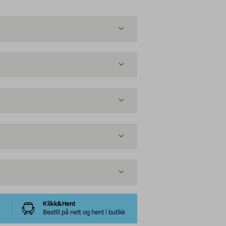
Klikk&Hent
Bestill på nett og hent i butikk