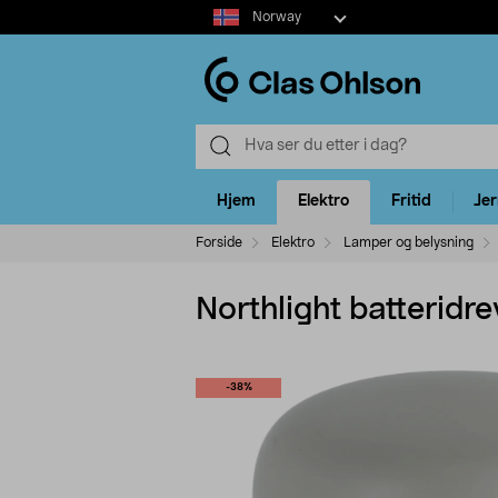
Select
Norway
market
Hjem
Elektro
Fritid
Je
Forside
Elektro
Lamper og belysning
Northlight batteridr
-38%