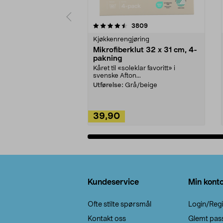
5av 5 stjerner
4.5av 5 stjerner
anmeldelser
3809
Kjøkkenrengjøring
Mikrofiberklut 32 x 31 cm, 4-
pakning
Kåret til «soleklar favoritt» i
svenske Afton...
Utførelse:
Grå/beige
39,90
Legg i handlekurv
Bunntekst
Kundeservice
Min kont
Ofte stilte spørsmål
Login/Regi
Kontakt oss
Glemt pas