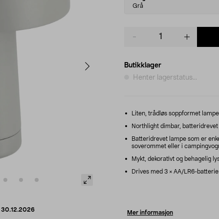
variant
Grå
Product
quantity
Butikklager
Henter lagerstatus...
Liten, trådløs soppformet lampe –
Northlight dimbar, batteridrevet 
Batteridrevet lampe som er enkel
soverommet eller i campingvog
Mykt, dekorativt og behagelig ly
Drives med 3 × AA/LR6-batterier
d
30.12.2026
Mer informasjon