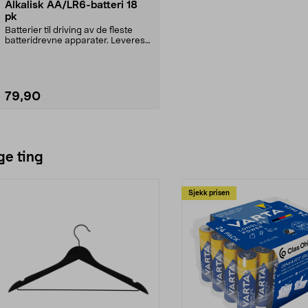
Alkalisk AA/LR6-batteri 18
pk
Batterier til driving av de fleste
batteridrevne apparater. Leveres i
en smart, ...
79,90
Legg i handlekurv
ge ting
Sjekk prisen