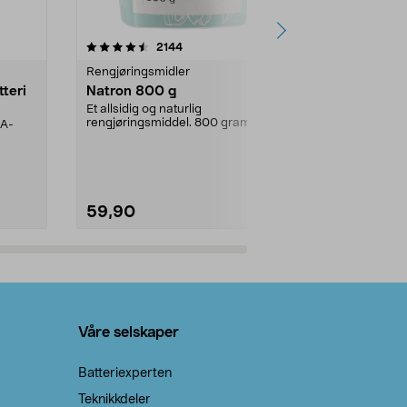
er
4.0av 5 stjerner
anmeldelser
4.5
2144
4
Rengjøringsmidler
Levende lys
tteri
Natron 800 g
Telys, 50 st
Et allsidig og naturlig
100 % stearin.
rengjøringsmiddel. 800 gram
AA-
natron – til rengjøring både...
59,90
69,90
Legg i handlekurv
Legg 
Våre selskaper
Batteriexperten
Teknikkdeler