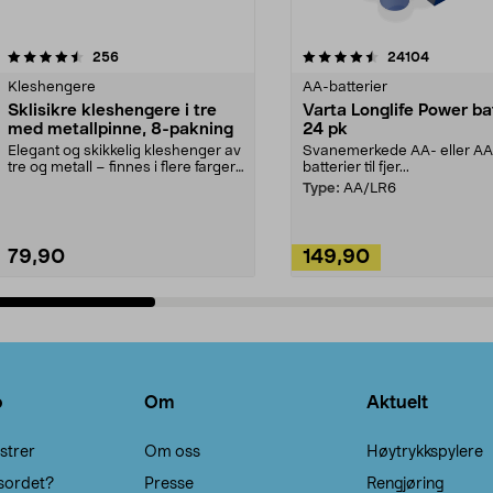
4.5av 5 stjerner
anmeldelser
4.5av 5 stjerner
anmeldels
256
24104
Kleshengere
AA-batterier
Sklisikre kleshengere i tre
Varta Longlife Power ba
med metallpinne, 8-pakning
24 pk
Elegant og skikkelig kleshenger av
Svanemerkede AA- eller A
tre og metall – finnes i flere farger.
batterier til fjer...
Kleshe...
Type:
AA/LR6
79,90
149,90
Legg i handlekurv
Legg i handlekurv
o
Om
Aktuelt
strer
Om oss
Høytrykkspylere
sordet?
Presse
Rengjøring