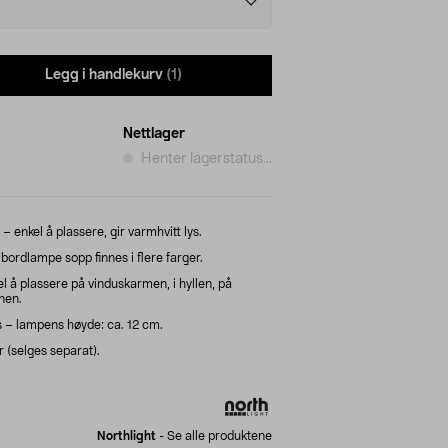
Legg i handlekurv
(1)
Nettlager
Henter lagerstatus...
 enkel å plassere, gir varmhvitt lys.
bordlampe sopp finnes i flere farger.
 å plassere på vinduskarmen, i hyllen, på
nen.
s – lampens høyde: ca. 12 cm.
 (selges separat).
Northlight
-
Se alle produktene