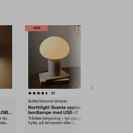
-40%
4.0 av 5 stjerner
anmeldelser
4.5
31
3
Batteridrevne lamper
Batteridrevn
Northlight Svante oppladbar
Northlight 
 USB,
bordlampe med USB-C
vegglampe
r du
Trådløs belysning – lys opp på
Lys opp der de
ende
hytta, på terrassen eller i
tilgjengelig 
campingvognen uten st...
eller på hytta –