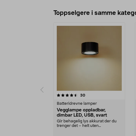
Toppselgere i samme katego
5 av 5 stjerner
4.5 av 5 stjerner
anmeldelser
30
Batteridrevne lamper
Vegglampe oppladbar,
dimbar LED, USB, svart
Gir behagelig lys akkurat der du
trenger det – helt uten
forstyrrende kabler. Op...