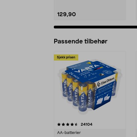
129,90
Passende tilbehør
Sjekk prisen
5av 5 stjerner
4.5av 5 stjerner
anmeldelser
24104
AA-batterier