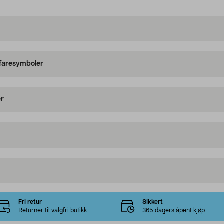
 faresymboler
er
Fri retur
Sikkert
Returner til valgfri butikk
365 dagers åpent kjøp