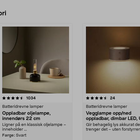
ri
4.5 av 5 stjerner
anmeldelser
4.5 av 5 stjerner
anmeldelser
1034
24
Batteridrevne lamper
Batteridrevne lamper
Oppladbar oljelampe,
Vegglampe opp/ned
innendørs 22 cm
oppladbar, dimbar LED,
hvit
Ligner på en klassisk oljelampe –
Gir behagelig lys akkurat de
inneholder ...
trenger det – uten forstyrr
kabler. Oppladb...
Farge:
Svart