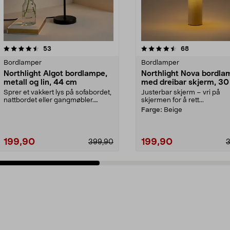
4.5 av 5 stjerner
anmeldelser
4.5 av 5 stjerner
anmeldelser
53
68
Bordlamper
Bordlamper
Northlight Algot bordlampe,
Northlight Nova bordla
metall og lin, 44 cm
med dreibar skjerm, 3
Sprer et vakkert lys på sofabordet,
Justerbar skjerm – vri på
nattbordet eller gangmøbler.
skjermen for å rett...
Northlight Algo...
Farge:
Beige
199,90
199,90
399,90