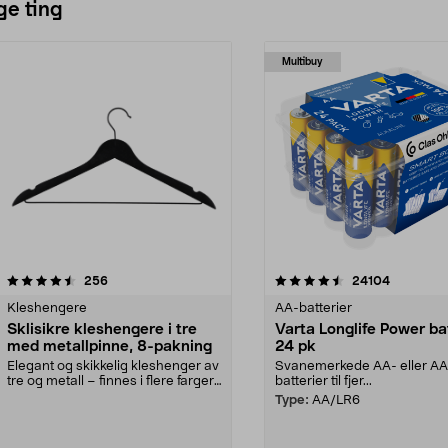
ge ting
Multibuy
4.5av 5 stjerner
anmeldelser
4.5av 5 stjerner
anmeldels
256
24104
Kleshengere
AA-batterier
Sklisikre kleshengere i tre
Varta Longlife Power ba
med metallpinne, 8-pakning
24 pk
Elegant og skikkelig kleshenger av
Svanemerkede AA- eller A
tre og metall – finnes i flere farger.
batterier til fjer...
Kleshe...
Type:
AA/LR6