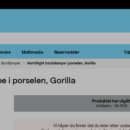
rnvare
Multimedia
Reservedeler
Til
Bordlamper
Northlight bordslampe i porselen, Gorilla
e i porselen, Gorilla
Produktet har utgåt
Artikkelnr.:
36-7678
Vi håper du finner det du leter etter und