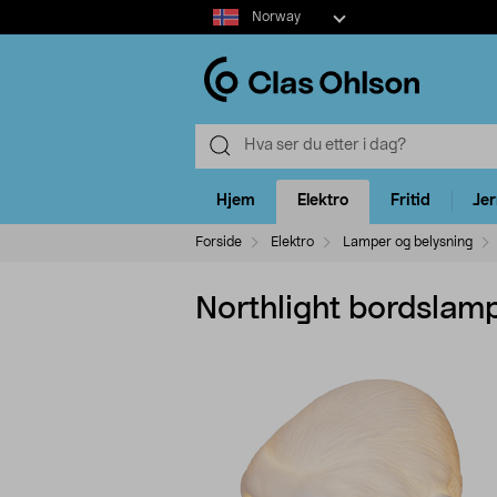
Select
Norway
market
Hjem
Elektro
Fritid
Je
Forside
Elektro
Lamper og belysning
Northlight bordslamp