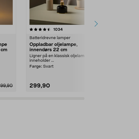
4.5 av 5 stjerner
anmeldelser
4.5
1034
4
Batteridrevne lamper
Bordlamper
mpe
Oppladbar oljelampe,
Northlight 
0 cm
innendørs 22 cm
lin og meta
Ligner på en klassisk oljelampe –
Bordlampe med
inneholder ...
stamme – gir
lyspunkt. North
Farge:
Svart
299,90
249,90
399,90