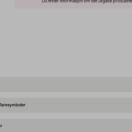
Du finner informasjon om det utgåtte produktet
 faresymboler
er