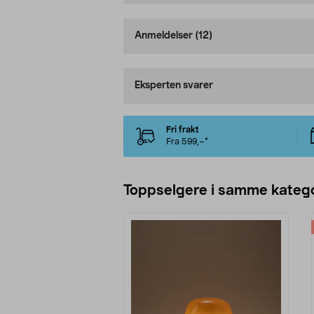
Anmeldelser
(12)
Eksperten svarer
Fri frakt
Fra 599,–*
Toppselgere i samme katego