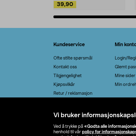
39,90
Legg i handlekurv
Bunntekst
Kundeservice
Min kont
Ofte stilte spørsmål
Login/Regi
Kontakt oss
Glemt pas
Tilgjengelighet
Mine sider
Kjøpsvilkår
Min ordreh
Retur / reklamasjon
EE-avfall
Cookie policy
Vi bruker informasjonskapsl
Leveringsalternativ
Ved å trykke på
«Godta alle informasjons
henhold til vår
policy for informasjonskap