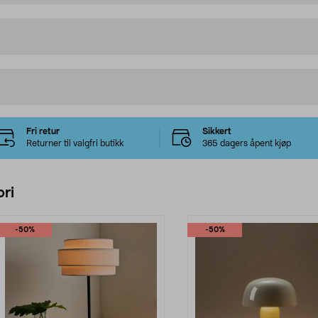
Fri retur
Sikkert
Returner til valgfri butikk
365 dagers åpent kjøp
ri
-50%
-50%