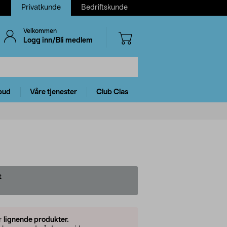
Privatkunde
Bedriftskunde
Velkommen
Logg inn/Bli medlem
bud
Våre tjenester
Club Clas
t
er
lignende produkter.