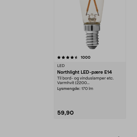
5av 5 stjerner
anmeldelser
1000
LED
Northlight LED-pære E14
Til bord- og vinduslamper etc.
Varmhvit (2200...
Lysmengde:
170 lm
59,90
Legg i handlekurv