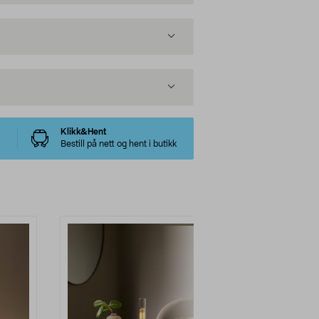
Klikk&Hent
Bestill på nett og hent i butikk