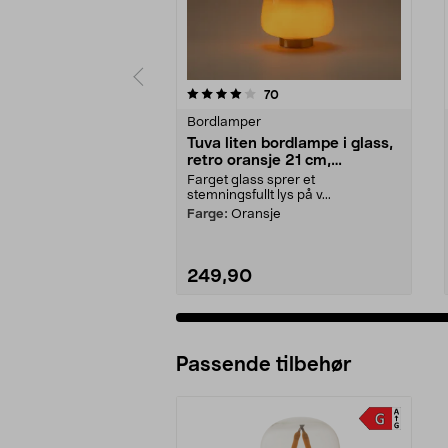
0 av 5 stjerner
4.5 av 5 stjerner
anmeldelser
70
Bordlamper
Tuva liten bordlampe i glass,
retro oransje 21 cm,
Northlight
Farget glass sprer et
stemningsfullt lys på v...
Farge:
Oransje
249,90
Passende tilbehør