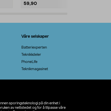
59,90
69,90
Legg i handlekurv
Legg 
Våre selskaper
Batteriexperten
Teknikkdeler
PhoneLife
Teknikmagasinet
annen sporingsteknologi på din enhet i
ruken av nettstedet og for å tilpasse våre