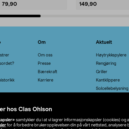
79,90
149,90
Legg i handlekurv
Legg i handlekurv
o
Om
Aktuelt
strer
Om oss
Høytrykkspylere
sordet?
Presse
Rengjøring
Bærekraft
Griller
istorikk
Karriere
Kantklippere
Solcellebelysning
er hos Clas Ohlson
kapsler»
samtykker du i at vi lagrer informasjonskapsler (cookies) og 
sler
for å forbedre brukeropplevelsen din på vårt nettsted, analysere b