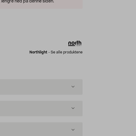
 lengre ned på denne siden.
Northlight
-
Se alle produktene