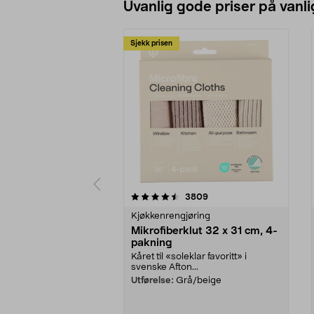
Uvanlig gode priser på vanli
Sjekk prisen
5av 5 stjerner
4.5av 5 stjerner
anmeldelser
3809
Kjøkkenrengjøring
Mikrofiberklut 32 x 31 cm, 4-
pakning
Kåret til «soleklar favoritt» i
svenske Afton...
Utførelse:
Grå/beige