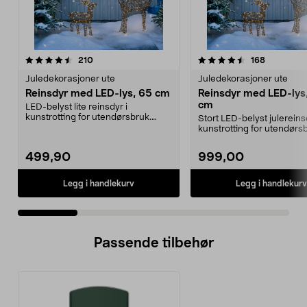
4.5 av 5 stjerner
anmeldelser
4.5 av 5 stjerner
anmeldels
210
168
Juledekorasjoner ute
Juledekorasjoner ute
Reinsdyr med LED-lys, 65 cm
Reinsdyr med LED-lys
cm
LED-belyst lite reinsdyr i
kunstrotting for utendørsbruk.
Stort LED-belyst julereins
Pyntereinsdyr med 160 ...
kunstrotting for utendørs
Reinsdyr med 260 ...
499,90
999,00
Legg i handlekurv
Legg i handlekurv
Passende tilbehør