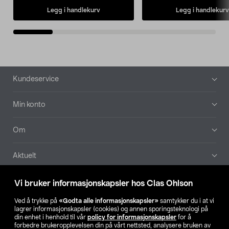
Legg i handlekurv
Legg i handlekurv
Bunntekst
Kundeservice
Min konto
Om
Aktuelt
Våre selskaper
Vi bruker informasjonskapsler hos Clas Ohlson
Ved å trykke på
«Godta alle informasjonskapsler»
samtykker du i at vi
Finn din butikk
lagrer informasjonskapsler (cookies) og annen sporingsteknologi på
din enhet i henhold til vår
policy for informasjonskapsler
for å
forbedre brukeropplevelsen din på vårt nettsted, analysere bruken av