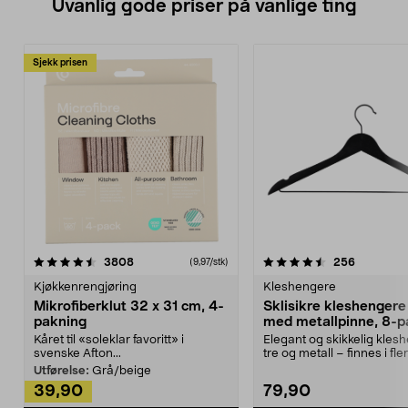
Uvanlig gode priser på vanlige ting
Sjekk prisen
4.5av 5 stjerner
anmeldelser
4.5av 5 stjerner
anmeldels
3808
256
(9,97/stk)
Kjøkkenrengjøring
Kleshengere
Mikrofiberklut 32 x 31 cm, 4-
Sklisikre kleshengere 
pakning
med metallpinne, 8-p
Kåret til «soleklar favoritt» i
Elegant og skikkelig kles
svenske Afton...
tre og metall – finnes i fle
Kleshe...
Utførelse:
Grå/beige
39,90
79,90