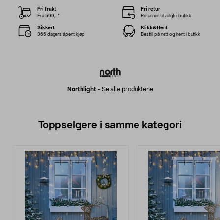
Fri frakt
Fri retur
Fra 599,–*
Returner til valgfri butikk
Sikkert
Klikk&Hent
365 dagers åpent kjøp
Bestill på nett og hent i butikk
Northlight
-
Se alle produktene
Toppselgere i samme kategori