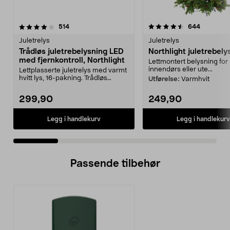
4.5 av 5 stjerner
anmeldelser
3.5 av 5 stjerner
anmeldels
514
644
Juletrelys
Juletrelys
Trådløs juletrebelysning LED
Northlight juletrebely
med fjernkontroll, Northlight
Lettmontert belysning for
innendørs eller ute...
Lettplasserte juletrelys med varmt
hvitt lys, 16-pakning. Trådløs
Utførelse:
Varmhvit
juletrebelysni...
299,90
249,90
Legg i handlekurv
Legg i handlekurv
Passende tilbehør