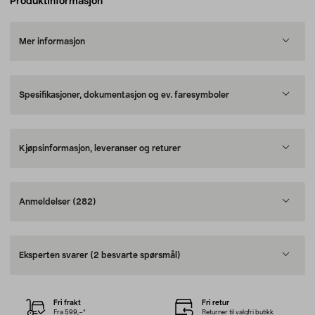
Produktinformasjon
Mer informasjon
Spesifikasjoner, dokumentasjon og ev. faresymboler
Kjøpsinformasjon, leveranser og returer
Anmeldelser
(282)
Eksperten svarer
(2 besvarte spørsmål)
Fri frakt
Fri retur
Fra 599,–*
Returner til valgfri butikk