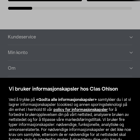
Bunntekst
Kundeservice
Min konto
Om
Aktuelt
Vi bruker informasjonskapsler hos Clas Ohlson
Våre selskaper
Ved å trykke på
«Godta alle informasjonskapsler»
samtykker du i at vi
lagrer informasjonskapsler (cookies) og annen sporingsteknologi på
din enhet i henhold til vår
policy for informasjonskapsler
for å
Finn din butikk
forbedre brukeropplevelsen din på vårt nettsted, analysere bruken av
nettstedet og for å tilpasse våre markedsføringstiltak. Vi bruker fire
typer informasjonskapsler: nødvendige, funksjonelle, analytiske og
annonserelaterte. For nødvendige informasjonskapsler er det ikke noe
SE
NO
FI
krav om samtykke, ettersom de er nødvendige for at nettstedet skal
fungere. Hvis du istedenfor ønsker å skreddersy dine valg, kan du