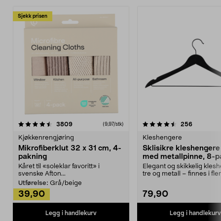
Sjekk prisen
4.5av 5 stjerner
anmeldelser
4.5av 5 stjerner
anmeldels
3809
256
(9,97/stk)
Kjøkkenrengjøring
Kleshengere
Mikrofiberklut 32 x 31 cm, 4-
Sklisikre kleshengere 
pakning
med metallpinne, 8-p
Kåret til «soleklar favoritt» i
Elegant og skikkelig kles
svenske Afton...
tre og metall – finnes i fle
Kleshe...
Utførelse:
Grå/beige
39,90
79,90
Legg i handlekurv
Legg i handlekurv