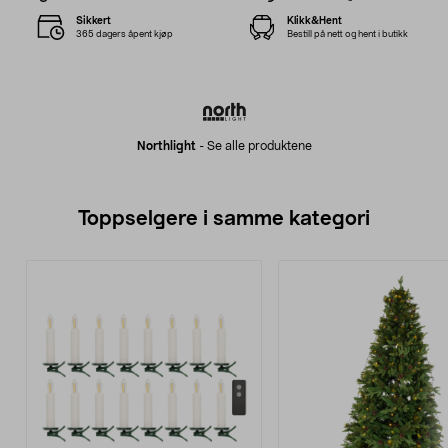
Sikkert
Klikk&Hent
365 dagers åpent kjøp
Bestill på nett og hent i butikk
Northlight
-
Se alle produktene
Toppselgere i samme kategori