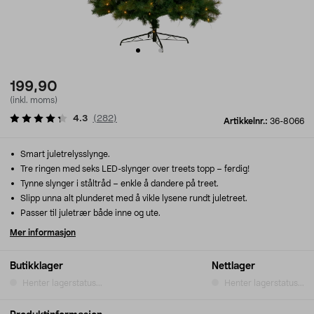
199,90
(inkl. moms)
4.3
(
282
)
Artikkelnr.:
36-8066
Smart juletrelysslynge.
Tre ringen med seks LED-slynger over treets topp – ferdig!
Tynne slynger i ståltråd – enkle å dandere på treet.
Slipp unna alt plunderet med å vikle lysene rundt juletreet.
Passer til juletrær både inne og ute.
Mer informasjon
Butikklager
Nettlager
Henter lagerstatus...
Henter lagerstatus...