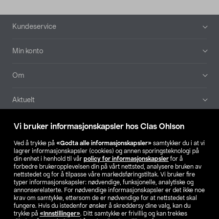
Bunntekst
Kundeservice
Min konto
Om
Aktuelt
Våre selskaper
Vi bruker informasjonskapsler hos Clas Ohlson
Ved å trykke på
«Godta alle informasjonskapsler»
samtykker du i at vi
Finn din butikk
lagrer informasjonskapsler (cookies) og annen sporingsteknologi på
din enhet i henhold til vår
policy for informasjonskapsler
for å
forbedre brukeropplevelsen din på vårt nettsted, analysere bruken av
SE
NO
FI
nettstedet og for å tilpasse våre markedsføringstiltak. Vi bruker fire
typer informasjonskapsler: nødvendige, funksjonelle, analytiske og
annonserelaterte. For nødvendige informasjonskapsler er det ikke noe
krav om samtykke, ettersom de er nødvendige for at nettstedet skal
fungere. Hvis du istedenfor ønsker å skreddersy dine valg, kan du
trykke på
«Innstillinger»
. Ditt samtykke er frivillig og kan trekkes