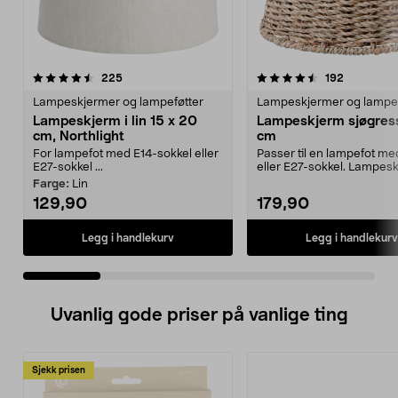
4.5 av 5 stjerner
anmeldelser
4.5 av 5 stjerner
anmeldels
225
192
Lampeskjermer og lampeføtter
Lampeskjermer og lampef
Lampeskjerm i lin 15 x 20
Lampeskjerm sjøgres
cm, Northlight
cm
For lampefot med E14-sokkel eller
Passer til en lampefot me
E27-sokkel ...
eller E27-sokkel. Lampesk
naturmateriale –...
Farge:
Lin
129,90
179,90
Legg i handlekurv
Legg i handlekurv
Uvanlig gode priser på vanlige ting
Sjekk prisen