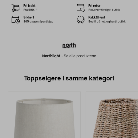
Fri frakt
Fri retur
Fra 599,–*
Returner til valgfri butikk
Sikkert
Klikk&Hent
365 dagers åpent kjøp
Bestill på nett og hent i butikk
Northlight
-
Se alle produktene
Toppselgere i samme kategori