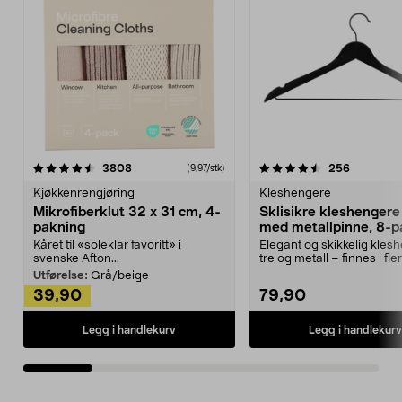
4.5av 5 stjerner
anmeldelser
4.5av 5 stjerner
anmeldels
3808
256
(9,97/stk)
Kjøkkenrengjøring
Kleshengere
Mikrofiberklut 32 x 31 cm, 4-
Sklisikre kleshengere 
pakning
med metallpinne, 8-p
Kåret til «soleklar favoritt» i
Elegant og skikkelig kles
svenske Afton...
tre og metall – finnes i fle
Kleshe...
Utførelse:
Grå/beige
39,90
79,90
Legg i handlekurv
Legg i handlekurv