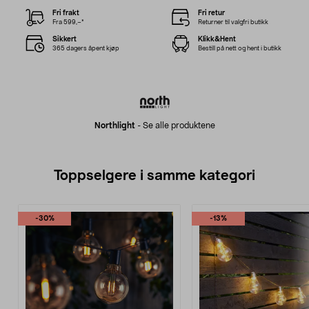
Fri frakt
Fri retur
Fra 599,–*
Returner til valgfri butikk
Sikkert
Klikk&Hent
365 dagers åpent kjøp
Bestill på nett og hent i butikk
Northlight
-
Se alle produktene
Toppselgere i samme kategori
-30%
-13%