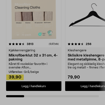
4.5av 5 stjerner
anmeldelser
4.5av 5 stjerner
anmeldels
3813
256
(9,97/stk)
Kjøkkenrengjøring
Kleshengere
Mikrofiberklut 32 x 31 cm, 4-
Sklisikre kleshengere 
pakning
med metallpinne, 8-p
Kåret til «soleklar favoritt» i
Elegant og skikkelig kles
svenske Afton...
tre og metall – finnes i fle
Kleshe...
Utførelse:
Grå/beige
39,90
79,90
Legg i handlekurv
Legg i handlekurv