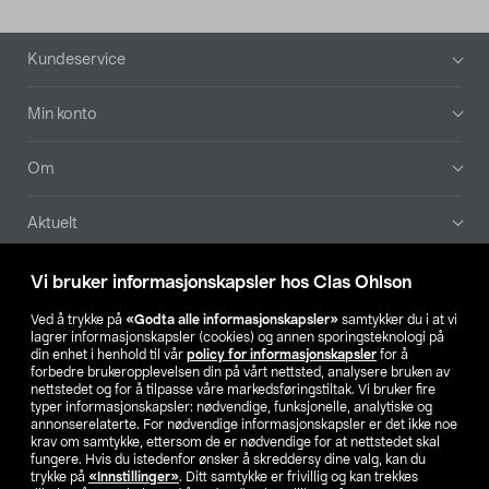
Bunntekst
Kundeservice
Min konto
Om
Aktuelt
Våre selskaper
Vi bruker informasjonskapsler hos Clas Ohlson
Ved å trykke på
«Godta alle informasjonskapsler»
samtykker du i at vi
Finn din butikk
lagrer informasjonskapsler (cookies) og annen sporingsteknologi på
din enhet i henhold til vår
policy for informasjonskapsler
for å
forbedre brukeropplevelsen din på vårt nettsted, analysere bruken av
SE
NO
FI
nettstedet og for å tilpasse våre markedsføringstiltak. Vi bruker fire
typer informasjonskapsler: nødvendige, funksjonelle, analytiske og
annonserelaterte. For nødvendige informasjonskapsler er det ikke noe
krav om samtykke, ettersom de er nødvendige for at nettstedet skal
fungere. Hvis du istedenfor ønsker å skreddersy dine valg, kan du
trykke på
«Innstillinger»
. Ditt samtykke er frivillig og kan trekkes