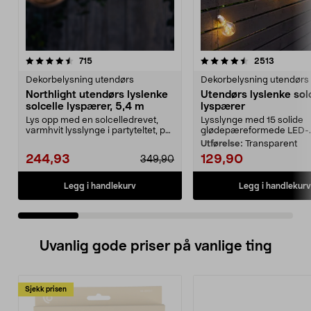
4.5 av 5 stjerner
anmeldelser
4.5 av 5 stjerner
anmeldel
715
2513
Dekorbelysning utendørs
Dekorbelysning utendørs
Northlight utendørs lyslenke
Utendørs lyslenke sol
solcelle lyspærer, 5,4 m
lyspærer
Lys opp med en solcelledrevet,
Lysslynge med 15 solide
varmhvit lysslynge i partyteltet, på
glødepæreformede LED-..
balkongen el...
Utførelse:
Transparent
244,93
129,90
349,90
Legg i handlekurv
Legg i handlekurv
Uvanlig gode priser på vanlige ting
Sjekk prisen