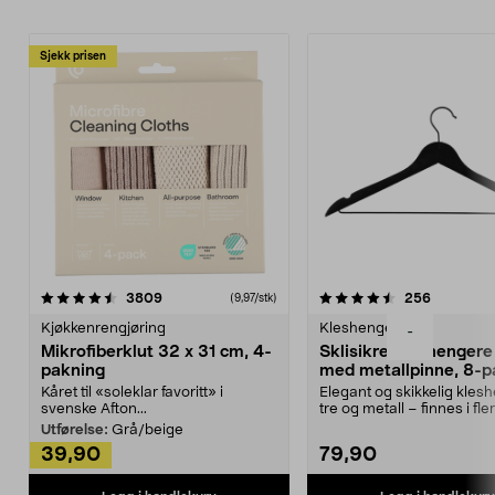
Sjekk prisen
4.5av 5 stjerner
anmeldelser
4.5av 5 stjerner
anmeldels
3809
256
(9,97/stk)
Kjøkkenrengjøring
Kleshengere
-
Mikrofiberklut 32 x 31 cm, 4-
Sklisikre kleshengere 
pakning
med metallpinne, 8-p
Kåret til «soleklar favoritt» i
Elegant og skikkelig kles
svenske Afton...
tre og metall – finnes i fle
Kleshe...
Utførelse:
Grå/beige
39,90
79,90