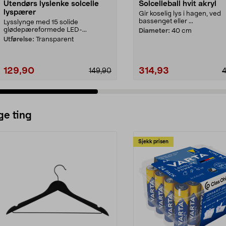
Utendørs lyslenke solcelle
Solcelleball hvit akryl
lyspærer
Gir koselig lys i hagen, ved
bassenget eller ...
Lysslynge med 15 solide
glødepæreformede LED-...
Diameter:
40 cm
Utførelse:
Transparent
129,90
314,93
149,90
ge ting
Sjekk prisen