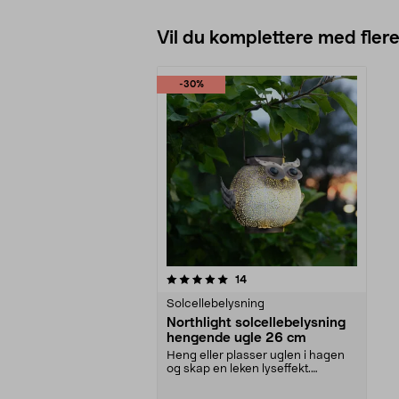
Vil du komplettere med fler
-30%
0av 5 stjerner
anmeldelser
14
Solcellebelysning
Northlight solcellebelysning
hengende ugle 26 cm
Heng eller plasser uglen i hagen
og skap en leken lyseffekt.
Northlight hengende...