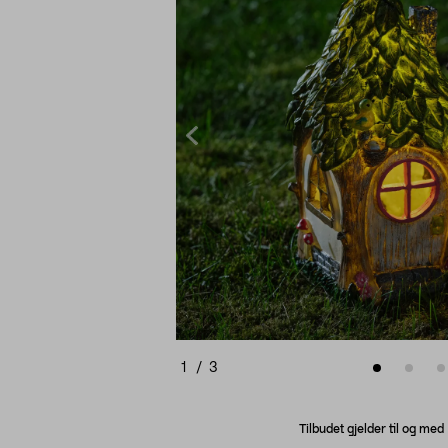
1
/
3
Tilbudet gjelder til og me