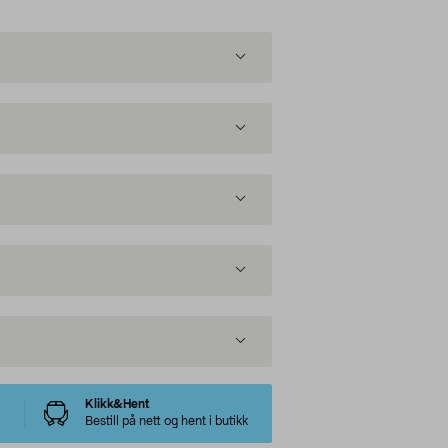
Klikk&Hent
Bestill på nett og hent i butikk