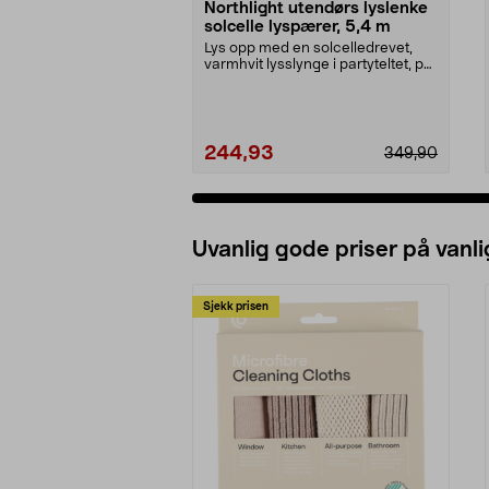
Northlight utendørs lyslenke
solcelle lyspærer, 5,4 m
Lys opp med en solcelledrevet,
varmhvit lysslynge i partyteltet, på
balkongen el...
244,93
349,90
Uvanlig gode priser på vanli
Sjekk prisen