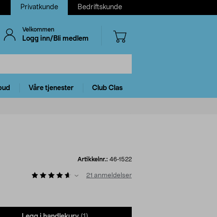
Privatkunde
Bedriftskunde
Velkommen
Logg inn/Bli medlem
bud
Våre tjenester
Club Clas
Artikkelnr.:
46-1522
21
anmeldelser
Legg i handlekurv
(1)