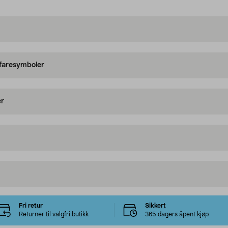
 faresymboler
er
Fri retur
Sikkert
Returner til valgfri butikk
365 dagers åpent kjøp