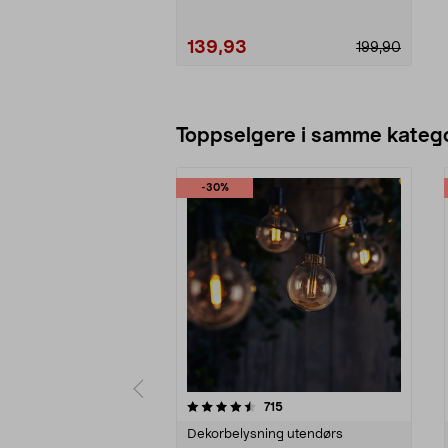
139,93
199,90
Legg i handlekurv
Toppselgere i samme katego
-30%
5 av 5 stjerner
4.5 av 5 stjerner
anmeldelser
715
Dekorbelysning utendørs