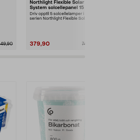
Northlight Flexible Solar
Solcelleball
System solcellepanel 15 W
Gir koselig ly
bassenget elle
Driv opptil 5 solcellelamper i
serien Northlight Flexible Solar
Diameter:
30
System. Solcelle...
379,90
209,93
449,90
749,00