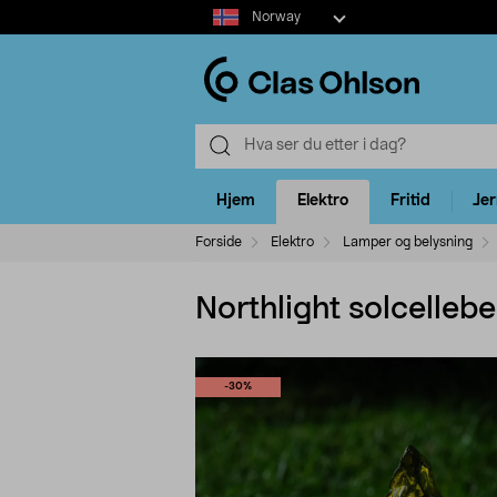
Select
Norway
market
Hjem
Elektro
Fritid
Je
Forside
Elektro
Lamper og belysning
Northlight solcellebe
-30%