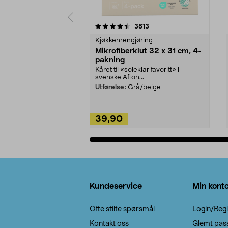
5av 5 stjerner
4.5av 5 stjerner
anmeldelser
3813
Kjøkkenrengjøring
Mikrofiberklut 32 x 31 cm, 4-
pakning
Kåret til «soleklar favoritt» i
svenske Afton...
Utførelse:
Grå/beige
39,90
Legg i handlekurv
Bunntekst
Kundeservice
Min kont
Ofte stilte spørsmål
Login/Regi
Kontakt oss
Glemt pas