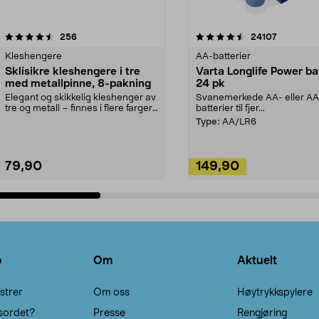
4.5av 5 stjerner
anmeldelser
4.5av 5 stjerner
anmeldels
256
24107
Kleshengere
AA-batterier
Sklisikre kleshengere i tre
Varta Longlife Power ba
med metallpinne, 8-pakning
24 pk
Elegant og skikkelig kleshenger av
Svanemerkede AA- eller A
tre og metall – finnes i flere farger.
batterier til fjer...
Kleshe...
Type:
AA/LR6
79,90
149,90
Legg i handlekurv
Legg i handlekurv
o
Om
Aktuelt
strer
Om oss
Høytrykkspylere
sordet?
Presse
Rengjøring