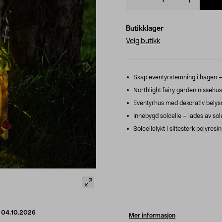
quantity
Butikklager
Velg butikk
Skap eventyrstemning i hagen – s
Northlight fairy garden nissehu
Eventyrhus med dekorativ belysn
Innebygd solcelle – lades av sole
Solcellelykt i slitesterk polyres
d
04.10.2026
Mer informasjon