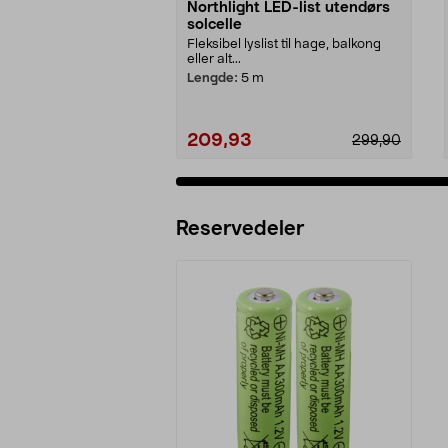
Northlight LED-list utendørs
solcelle
Fleksibel lyslist til hage, balkong
eller alt...
Lengde:
5 m
209,93
299,90
Reservedeler