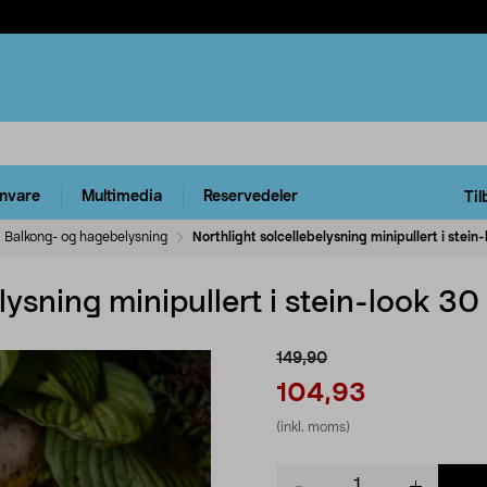
rnvare
Multimedia
Reservedeler
Til
Balkong- og hagebelysning
Northlight solcellebelysning minipullert i stei
lysning minipullert i stein-look 3
149,90
104,93
(inkl. moms)
Product