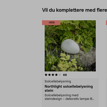
Vil du komplettere med fler
-30%
0av 5 stjerner
4.5av 5 stjerner
anmeldelser
68
Solcellebelysning
Northlight solcellebelysning
stein
Solcellebelysning med
steindesign – dekorativ lampe til
bed, gangvei eller uteom...