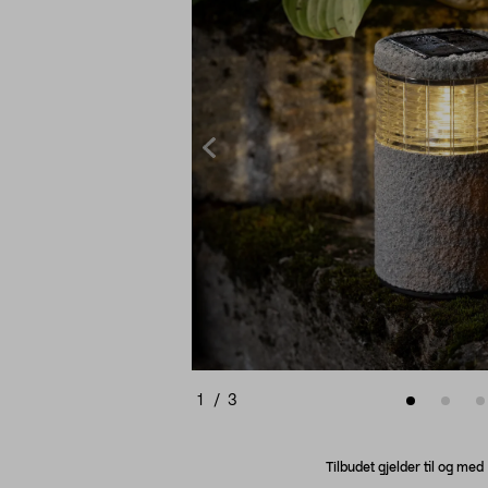
1
/
3
Tilbudet gjelder til og me