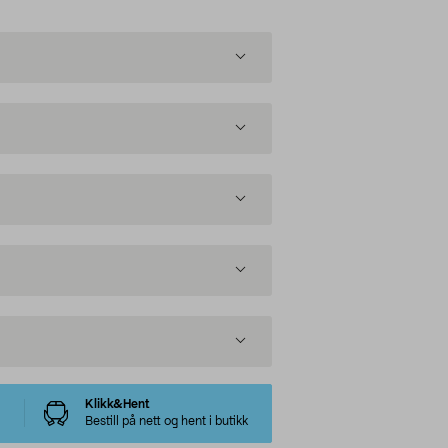
Klikk&Hent
Bestill på nett og hent i butikk