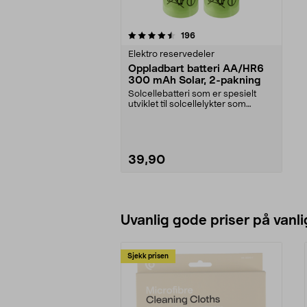
5av 5 stjerner
anmeldelser
196
Elektro reservedeler
Oppladbart batteri AA/HR6
300 mAh Solar, 2-pakning
Solcellebatteri som er spesielt
utviklet til solcellelykter som
bruker AA-batter...
39,90
Legg i handlekurv
Uvanlig gode priser på vanli
Sjekk prisen