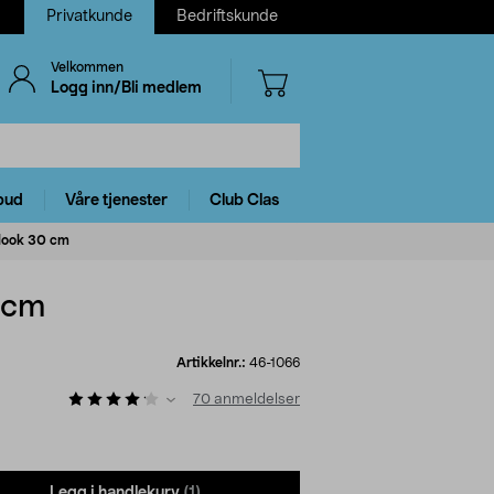
Privatkunde
Bedriftskunde
Velkommen
Logg inn/Bli medlem
bud
Våre tjenester
Club Clas
n-look 30 cm
0 cm
Artikkelnr.:
46-1066
70
anmeldelser
Legg i handlekurv
(1)