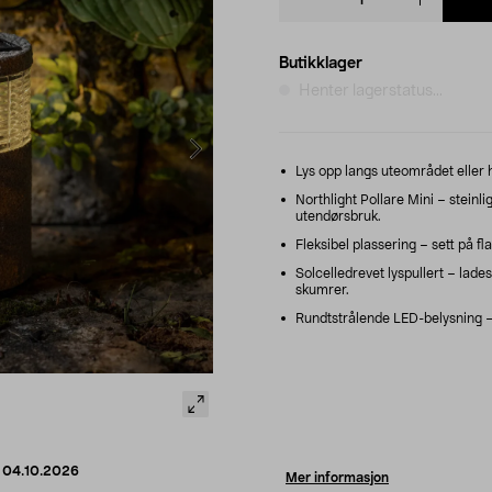
quantity
Butikklager
Henter lagerstatus...
Lys opp langs uteområdet eller 
Northlight Pollare Mini – steinli
utendørsbruk.
Fleksibel plassering – sett på f
Solcelledrevet lyspullert – lades
skumrer.
Rundtstrålende LED-belysning – 
d
04.10.2026
Mer informasjon