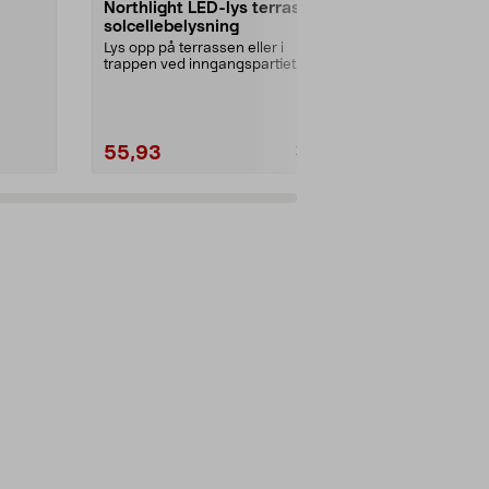
Northlight LED-lys terrasse
LED-lys for
solcellebelysning
solcellebel
Lys opp på terrassen eller i
Funksjonell u
trappen ved inngangspartiet.
rekkverk og lig
t...
Funksjonell solcelledr...
Farge:
Svart
55,93
69,90
79,90