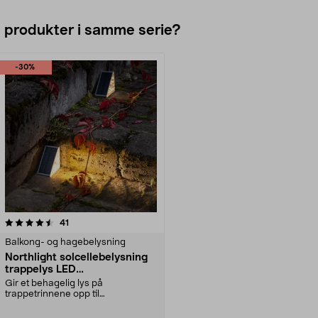
e produkter i samme serie?
-30%
anmeldelser
41
Balkong- og hagebelysning
Northlight solcellebelysning
trappelys LED
bevegelsessensor
Gir et behagelig lys på
trappetrinnene opp til
inngangsdøren når mørket faller. ...