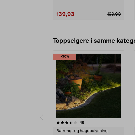
139,93
199,90
Legg i handlekurv
Toppselgere i samme katego
-30%
5 av 5 stjerner
4.5 av 5 stjerner
anmeldelser
48
Balkong- og hagebelysning