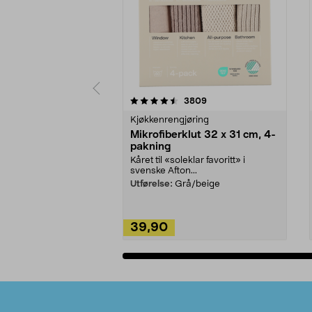
5av 5 stjerner
4.5av 5 stjerner
anmeldelser
3809
Kjøkkenrengjøring
Mikrofiberklut 32 x 31 cm, 4-
pakning
Kåret til «soleklar favoritt» i
svenske Afton...
Utførelse:
Grå/beige
39,90
Legg i handlekurv
Bunntekst