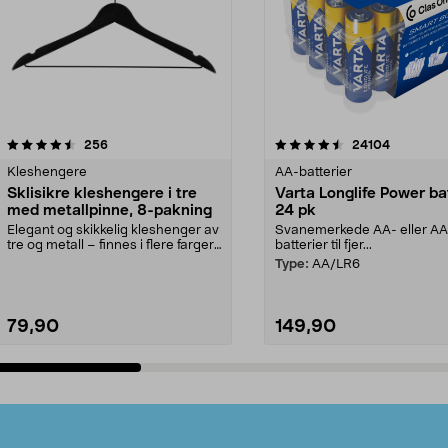
4.5av 5 stjerner
anmeldelser
4.5av 5 stjerner
anmeldels
256
24104
Kleshengere
AA-batterier
Sklisikre kleshengere i tre
Varta Longlife Power ba
med metallpinne, 8-pakning
24 pk
Elegant og skikkelig kleshenger av
Svanemerkede AA- eller A
tre og metall – finnes i flere farger.
batterier til fjer...
Kleshe...
Type:
AA/LR6
79,90
149,90
Legg i handlekurv
Legg i handlekurv