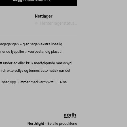
Nettlager
Henter lagerstatus...
hagegangen – gjør hagen ekstra koselig.
gnende lyspullert i værbestandig plast til
latt underlag eller bruk medfølgende markspyd.
 i direkte sollys og tennes automatisk når det
lyser opp i 6 timer med varmhvitt LED-lys.
Northlight
-
Se alle produktene