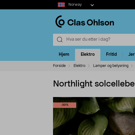
Select
Norway
market
Hjem
Elektro
Fritid
Je
Forside
Elektro
Lamper og belysning
Northlight solcellebe
-30%