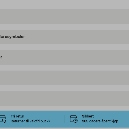
 faresymboler
er
Fri retur
Sikkert
Returner til valgfri butikk
365 dagers åpent kjøp