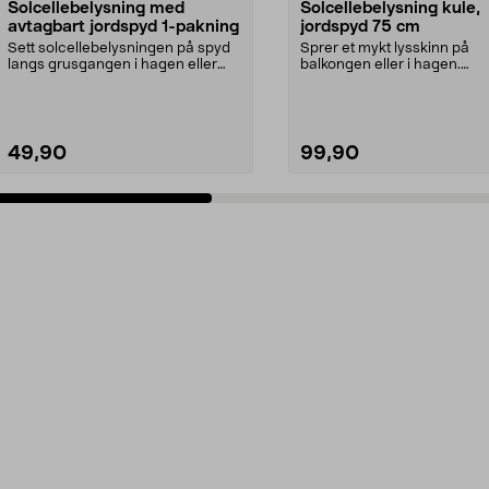
Solcellebelysning med
Solcellebelysning kule,
avtagbart jordspyd 1-pakning
jordspyd 75 cm
Sett solcellebelysningen på spyd
Sprer et mykt lysskinn på
langs grusgangen i hagen eller
balkongen eller i hagen.
ved uteplassen. ...
Solcelleball med markspyd – 
49,90
99,90