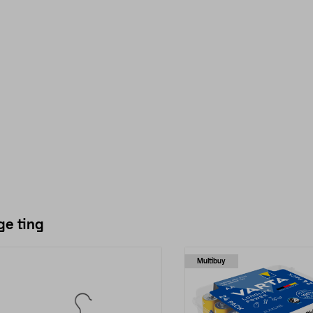
ge ting
Multibuy