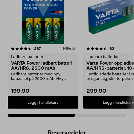
4.5av 5 stjerner
anmeldelser
4.0av 5 stjerner
anmeldelse
267
62
(49,98/stk)
Ladbare batterier
Ladbare batterier
VARTA Power ladbart batteri
Varta Power oppladb
AA/HR6, 2600 mAh
AA/HR6-batterier, 10
pakning
Ladbare batterier med høy
Ferdigladede batterier i e
kapasitet på 2600 mAh. Høy
prisgunstig, stor forpakni
ytelse - for krevende appar...
Power, oppladbar...
199,90
299,90
Legg i handlekurv
Legg i handlekurv
Reservedeler