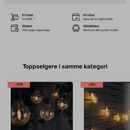
Fri frakt
Fri retur
Fra 599,–*
Returner til valgfri butikk
Sikkert
Klikk&Hent
365 dagers åpent kjøp
Bestill på nett og hent i butikk
Toppselgere i samme kategori
-30%
-13%