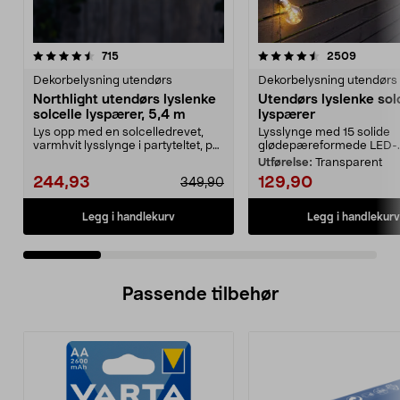
4.5 av 5 stjerner
anmeldelser
4.5 av 5 stjerner
anmelde
715
2509
Dekorbelysning utendørs
Dekorbelysning utendørs
Northlight utendørs lyslenke
Utendørs lyslenke sol
solcelle lyspærer, 5,4 m
lyspærer
Lys opp med en solcelledrevet,
Lysslynge med 15 solide
varmhvit lysslynge i partyteltet, på
glødepæreformede LED-..
balkongen el...
Utførelse:
Transparent
244,93
129,90
349,90
Legg i handlekurv
Legg i handlekurv
Passende tilbehør