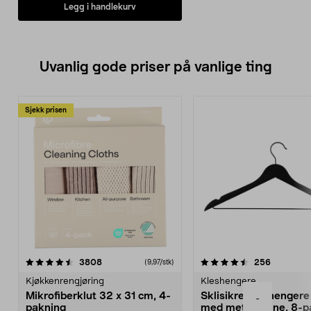
Legg i handlekurv
Uvanlig gode priser på vanlige ting
Sjekk prisen
4.5av 5 stjerner
anmeldelser
4.5av 5 stjerner
anmeldels
3808
256
(9,97/stk)
Kjøkkenrengjøring
Kleshengere
Mikrofiberklut 32 x 31 cm, 4-
Sklisikre kleshengere 
-
pakning
med metallpinne, 8-p