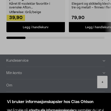
Kåret til «soleklar favoritt» i
Elegant og skikkelig kles
svenske Afton...
tre og metall – finnes i fle
Kleshe...
Utførelse:
Grå/beige
39,90
79,90
Legg i handlekurv
Legg i handlekurv
Bunntekst
Kundeservice
Min konto
Product
+
quantity
Om
Aktuelt
Vi bruker informasjonskapsler hos Clas Ohlson
Våre selskaper
Ved å trykke på
«Godta alle informasjonskapsler»
samtykker du i at vi