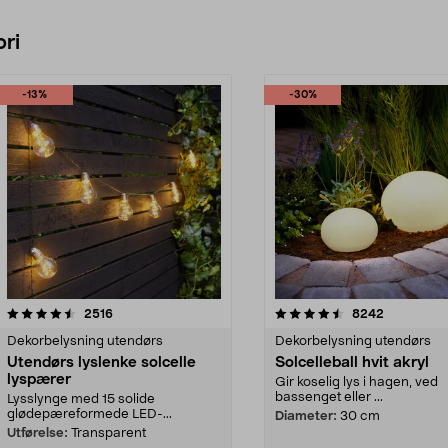
ri
-13%
-30%
4.5 av 5 stjerner
anmeldelser
4.5 av 5 stjerner
anmeldelse
2516
8242
Dekorbelysning utendørs
Dekorbelysning utendørs
Utendørs lyslenke solcelle
Solcelleball hvit akryl
lyspærer
Gir koselig lys i hagen, ved
bassenget eller ...
Lysslynge med 15 solide
glødepæreformede LED-...
Diameter:
30 cm
Utførelse:
Transparent