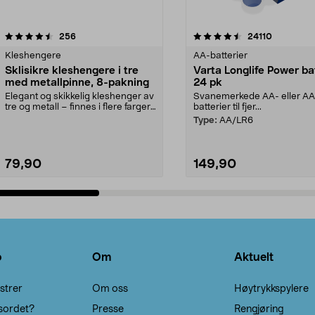
4.5av 5 stjerner
anmeldelser
4.5av 5 stjerner
anmeldels
256
24110
Kleshengere
AA-batterier
Sklisikre kleshengere i tre
Varta Longlife Power ba
med metallpinne, 8-pakning
24 pk
Elegant og skikkelig kleshenger av
Svanemerkede AA- eller A
tre og metall – finnes i flere farger.
batterier til fjer...
Kleshe...
Type:
AA/LR6
79,90
149,90
Legg i handlekurv
Legg i handlekurv
o
Om
Aktuelt
strer
Om oss
Høytrykkspylere
sordet?
Presse
Rengjøring