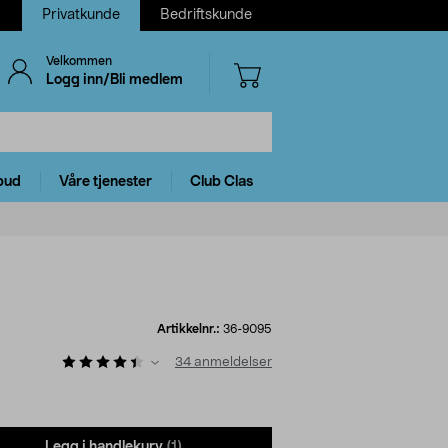
Privatkunde
Bedriftskunde
Velkommen
Logg inn/Bli medlem
bud
Våre tjenester
Club Clas
Artikkelnr.:
36-9095
34
anmeldelser
Legg i handlekurv
(1)