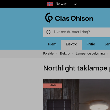
Select
Norway
market
Hjem
Elektro
Fritid
Je
Forside
Elektro
Lamper og belysning
Northlight taklampe 
-30%