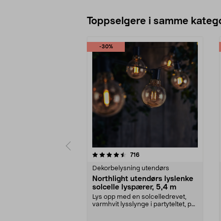
Toppselgere i samme katego
-30%
5 av 5 stjerner
4.5 av 5 stjerner
anmeldelser
716
Dekorbelysning utendørs
Northlight utendørs lyslenke
solcelle lyspærer, 5,4 m
Lys opp med en solcelledrevet,
varmhvit lysslynge i partyteltet, på
balkongen el...