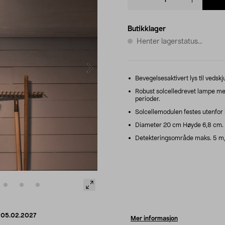
quantity
Butikklager
Henter lagerstatus...
Bevegelsesaktivert lys til vedskj
Robust solcelledrevet lampe med
perioder.
Solcellemodulen festes utenfor 
Diameter 20 cm Høyde 6,8 cm. 
Detekteringsområde maks. 5 m, 11
d
05.02.2027
Mer informasjon