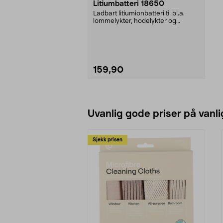
Litiumbatteri 18650
Ladbart litiumionbatteri til bl.a.
lommelykter, hodelykter og
sykkellykter. Inne...
159,90
Legg i handlekurv
Uvanlig gode priser på vanli
Sjekk prisen