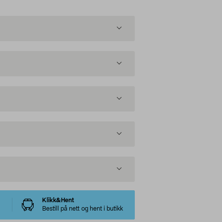
Klikk&Hent
Bestill på nett og hent i butikk