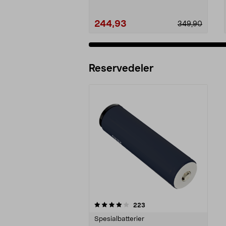
244,93
349,90
Reservedeler
0av 5 stjerner
anmeldelser
223
Spesialbatterier