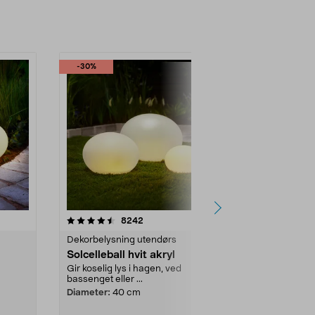
-30%
-49%
r
4.5 av 5 stjerner
anmeldelser
3.5
8242
Dekorbelysning utendørs
Solcellebelys
Solcelleball hvit akryl
Northlight F
System solc
Gir koselig lys i hagen, ved
bassenget eller ...
Driv opptil 5 
serien Northli
Diameter:
40 cm
System. Solcel