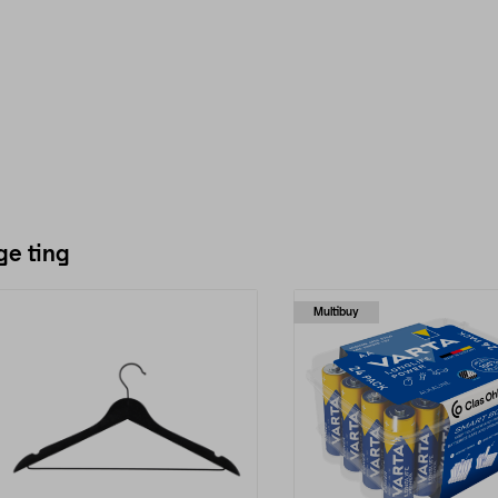
ge ting
Multibuy