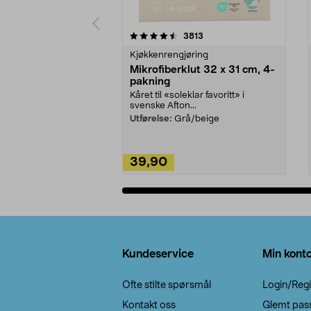
5av 5 stjerner
4.5av 5 stjerner
anmeldelser
3813
Kjøkkenrengjøring
Mikrofiberklut 32 x 31 cm, 4-
pakning
Kåret til «soleklar favoritt» i
svenske Afton...
Utførelse:
Grå/beige
39,90
Legg i handlekurv
Bunntekst
Kundeservice
Min kont
Ofte stilte spørsmål
Login/Regi
Kontakt oss
Glemt pas