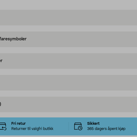
 faresymboler
er
)
Fri retur
Sikkert
Returner til valgfri butikk
365 dagers åpent kjøp