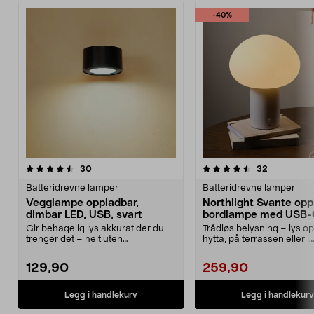
-40%
4.5 av 5 stjerner
anmeldelser
4.5 av 5 stjerner
anmeldelse
30
32
Batteridrevne lamper
Batteridrevne lamper
Vegglampe oppladbar,
Northlight Svante opp
dimbar LED, USB, svart
bordlampe med USB
Gir behagelig lys akkurat der du
Trådløs belysning – lys o
trenger det – helt uten
hytta, på terrassen eller i
forstyrrende kabler. Op...
campingvognen uten st...
129,90
259,90
Legg i handlekurv
Legg i handlekurv