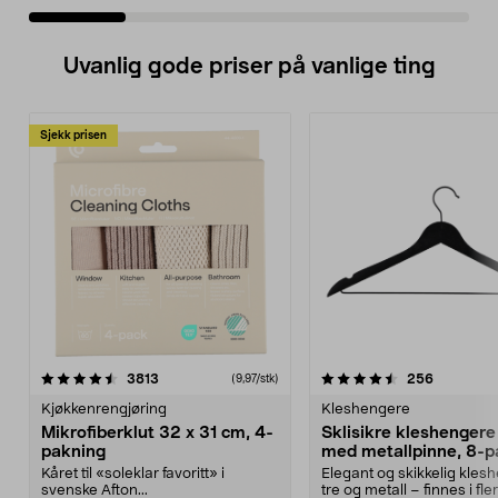
Uvanlig gode priser på vanlige ting
Sjekk prisen
4.5av 5 stjerner
anmeldelser
4.5av 5 stjerner
anmeldels
3813
256
(9,97/stk)
Kjøkkenrengjøring
Kleshengere
Mikrofiberklut 32 x 31 cm, 4-
Sklisikre kleshengere 
pakning
med metallpinne, 8-p
Kåret til «soleklar favoritt» i
Elegant og skikkelig kles
svenske Afton...
tre og metall – finnes i fle