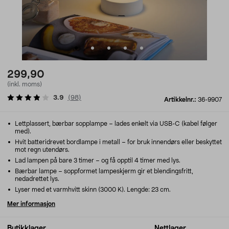
299,90
(inkl. moms)
3.9
(
98
)
Artikkelnr.:
36-9907
Lettplassert, bærbar sopplampe – lades enkelt via USB-C (kabel følger
med).
Hvit batteridrevet bordlampe i metall – for bruk innendørs eller beskyttet
mot regn utendørs.
Lad lampen på bare 3 timer – og få opptil 4 timer med lys.
Bærbar lampe – soppformet lampeskjerm gir et blendingsfritt,
nedadrettet lys.
Lyser med et varmhvitt skinn (3000 K). Lengde: 23 cm.
Mer informasjon
Butikklager
Nettlager