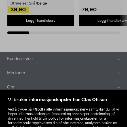
Kleshe...
Utførelse:
Grå/beige
39,90
79,90
Legg i handlekurv
Legg i handlekurv
Bunntekst
Kundeservice
Min konto
Om
Vi bruker informasjonskapsler hos Clas Ohlson
Aktuelt
Ved å trykke på
«Godta alle informasjonskapsler»
samtykker du i at vi
lagrer informasjonskapsler (cookies) og annen sporingsteknologi på
Våre selskaper
din enhet i henhold til vår
policy for informasjonskapsler
for å
forbedre brukeropplevelsen din på vårt nettsted, analysere bruken av