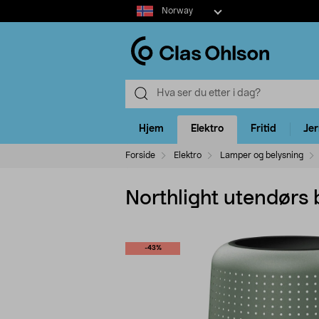
Select
Norway
market
Hjem
Elektro
Fritid
Je
Forside
Elektro
Lamper og belysning
Northlight utendørs 
-43%