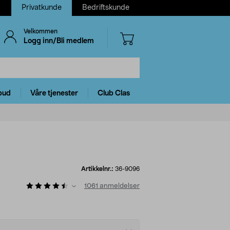
Privatkunde
Bedriftskunde
Velkommen
Logg inn/Bli medlem
bud
Våre tjenester
Club Clas
Artikkelnr.:
36-9096
1061
anmeldelser