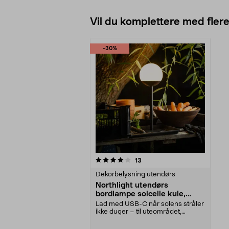
Vil du komplettere med fler
-30%
0av 5 stjerner
anmeldelser
13
Dekorbelysning utendørs
Northlight utendørs
bordlampe solcelle kule,
oppladbar
Lad med USB-C når solens stråler
ikke duger – til uteområdet,
campingvognen osv....