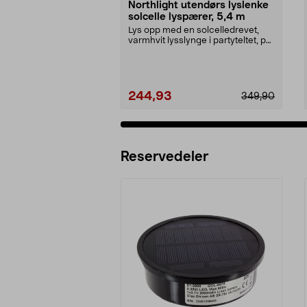
Northlight utendørs lyslenke
solcelle lyspærer, 5,4 m
Lys opp med en solcelledrevet,
varmhvit lysslynge i partyteltet, på
balkongen el...
244,93
349,90
Reservedeler