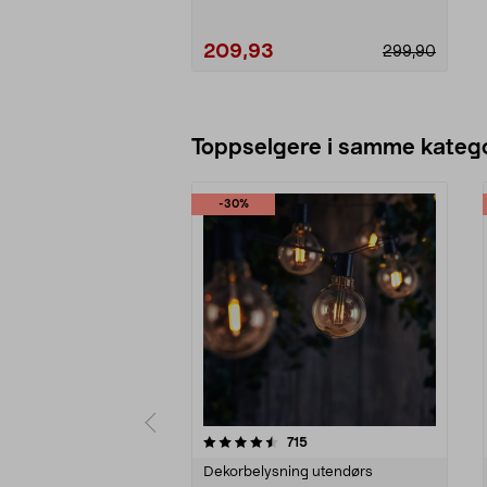
209,93
299,90
Legg i handlekurv
Toppselgere i samme katego
-30%
5 av 5 stjerner
4.5 av 5 stjerner
anmeldelser
715
Dekorbelysning utendørs