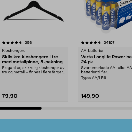
4.5av 5 stjerner
anmeldelser
4.5av 5 stjerner
anmeldels
256
24107
Kleshengere
AA-batterier
Sklisikre kleshengere i tre
Varta Longlife Power ba
med metallpinne, 8-pakning
24 pk
Elegant og skikkelig kleshenger av
Svanemerkede AA- eller A
tre og metall – finnes i flere farger.
batterier til fjer...
Kleshe...
Type:
AA/LR6
79,90
149,90
Legg i handlekurv
Legg i handlekurv