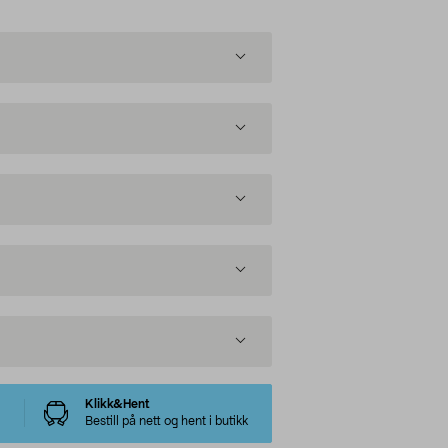
Klikk&Hent
Bestill på nett og hent i butikk