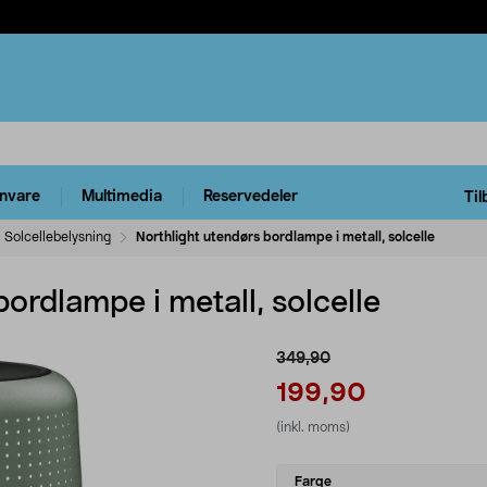
rnvare
Multimedia
Reservedeler
Til
Solcellebelysning
Northlight utendørs bordlampe i metall, solcelle
bordlampe i metall, solcelle
349,90
199,90
(inkl. moms)
Select
Farge