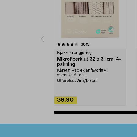
5av 5 stjerner
4.5av 5 stjerner
anmeldelser
3813
Kjøkkenrengjøring
Mikrofiberklut 32 x 31 cm, 4-
pakning
Kåret til «soleklar favoritt» i
svenske Afton...
Utførelse:
Grå/beige
39,90
Legg i handlekurv
Bunntekst