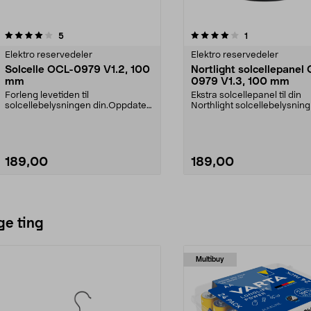
4.0av 5 stjerner
anmeldelser
anmeldelser
5
1
Elektro reservedeler
Elektro reservedeler
Solcelle OCL-0979 V1.2, 100
Nortlight solcellepanel
mm
0979 V1.3, 100 mm
Forleng levetiden til
Ekstra solcellepanel til din
solcellebelysningen din.Oppdatert
Northlight solcellebelysning
modell med utskiftbart b...
forlenger brukstiden...
189,00
189,00
Se varianter
Legg i handlekurv
ge ting
Multibuy