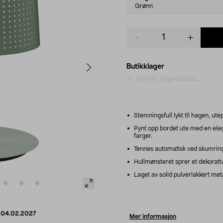
variant
Grønn
Product
quantity
Butikklager
Henter lagerstatus...
Stemningsfull lykt til hagen, ute
Pynt opp bordet ute med en eleg
farger.
Tennes automatisk ved skumring. 
Hullmønsteret sprer et dekorativ
Laget av solid pulverlakkert met
d
04.02.2027
Mer informasjon