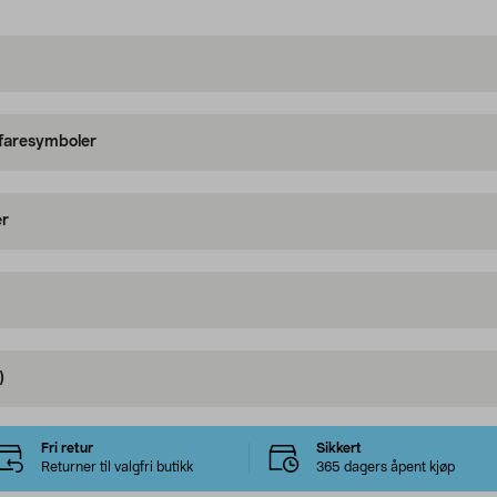
 faresymboler
er
)
Fri retur
Sikkert
Returner til valgfri butikk
365 dagers åpent kjøp