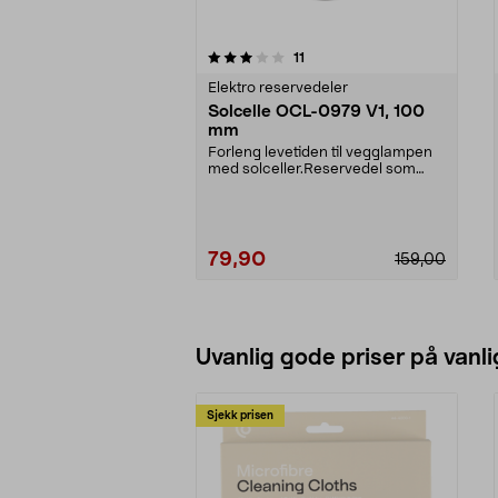
0av 5 stjerner
4.0av 5 stjerner
anmeldelser
11
Elektro reservedeler
Solcelle OCL-0979 V1, 100
mm
Forleng levetiden til vegglampen
med solceller.Reservedel som
passer til:36-7762...
79,90
159,00
Se varianter
Uvanlig gode priser på vanli
Sjekk prisen