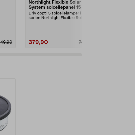
Northlight Flexible Solar
Solcelleball
System solcellepanel 15 W
Gir koselig ly
bassenget elle
Driv opptil 5 solcellelamper i
serien Northlight Flexible Solar
Diameter:
30
System. Solcelle...
379,90
209,93
449,90
749,00