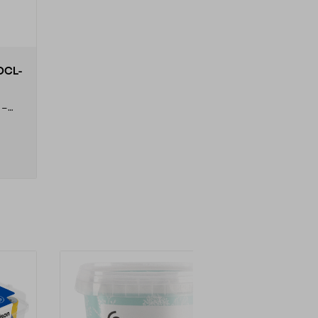
 OCL-
 –