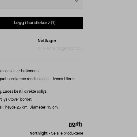
Legg i handlekurv
(1)
Nettlager
Henter lagerstatus...
plassen eller balkongen.
ant bordlampe med solcelle – finnes i flere
Lades best i direkte sollys.
t lys utover bordet.
all, høyde 25 cm. Diameter: 15 cm.
Northlight
-
Se alle produktene