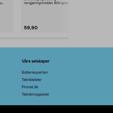
rengjøringsmiddel. 800 gram
AA-
100 % stearin
natron – til rengjøring både...
råvarer. Produ
brenner med e
59,90
69,90
Legg i handlekurv
Legg 
Våre selskaper
Batteriexperten
Teknikkdeler
PhoneLife
Teknikmagasinet