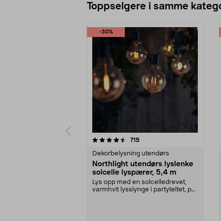
Toppselgere i samme katego
-30%
5 av 5 stjerner
4.5 av 5 stjerner
anmeldelser
715
Dekorbelysning utendørs
Northlight utendørs lyslenke
solcelle lyspærer, 5,4 m
Lys opp med en solcelledrevet,
varmhvit lysslynge i partyteltet, på
balkongen el...