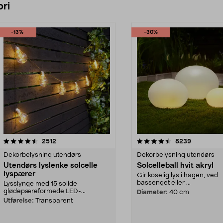
ri
-13%
-30%
4.5 av 5 stjerner
anmeldelser
4.5 av 5 stjerner
anmeldelse
2512
8239
Dekorbelysning utendørs
Dekorbelysning utendørs
Utendørs lyslenke solcelle
Solcelleball hvit akryl
lyspærer
Gir koselig lys i hagen, ved
bassenget eller ...
Lysslynge med 15 solide
glødepæreformede LED-...
Diameter:
40 cm
Utførelse:
Transparent