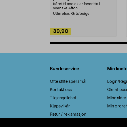
Kåret til «soleklar favoritt» i
svenske Afton...
Utførelse:
Grå/beige
39,90
Legg i handlekurv
Bunntekst
Kundeservice
Min kont
Ofte stilte spørsmål
Login/Regi
Kontakt oss
Glemt pas
Tilgjengelighet
Mine sider
Kjøpsvilkår
Min ordreh
Retur / reklamasjon
EE-avfall