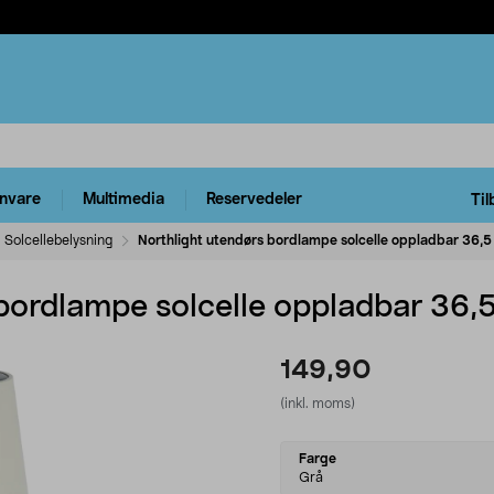
rnvare
Multimedia
Reservedeler
Til
Solcellebelysning
Northlight utendørs bordlampe solcelle oppladbar 36,
 bordlampe solcelle oppladbar 36,
149,90
(inkl. moms)
Select
Farge
variant
Grå