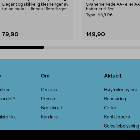
Elegant og skikkelig kleshenger av
Svanemerkede AA- eller A
tre og metall – finnes i flere farger.
batterier til fjer...
Kleshe...
Type:
AA/LR6
79,90
149,90
Legg i handlekurv
Legg i handlekurv
o
Om
Aktuelt
strer
Om oss
Høytrykkspylere
sordet?
Presse
Rengjøring
Bærekraft
Griller
istorikk
Karriere
Kantklippere
Solcellebelysning