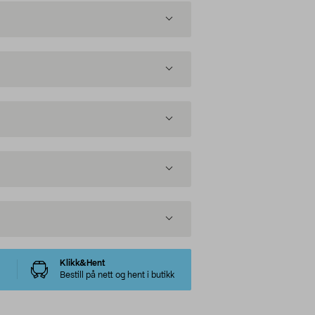
Klikk&Hent
Bestill på nett og hent i butikk