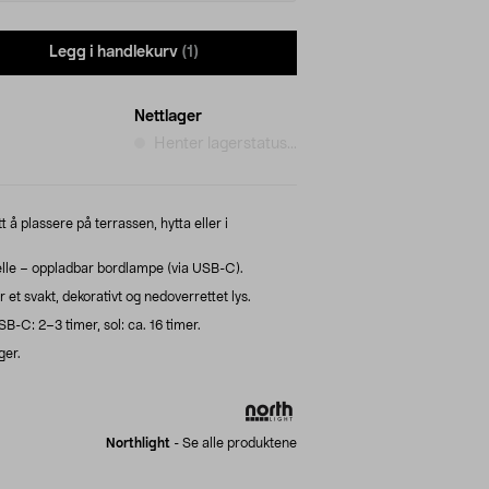
Legg i handlekurv
(1)
Nettlager
Henter lagerstatus...
å plassere på terrassen, hytta eller i
lle – oppladbar bordlampe (via USB-C).
 et svakt, dekorativt og nedoverrettet lys.
SB-C: 2–3 timer, sol: ca. 16 timer.
ger.
Northlight
-
Se alle produktene