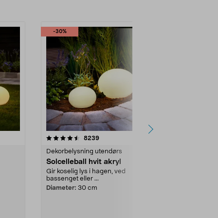
-30%
-30%
r
3.5 av 5 stjerner
anmeldelser
4.5
8239
4
Dekorbelysning utendørs
Balkong- og 
Solcelleball hvit akryl
Northlight 
solcelle
Gir koselig lys i hagen, ved
bassenget eller ...
Fleksibel lysli
eller alt...
Diameter:
30 cm
Lengde:
5 m