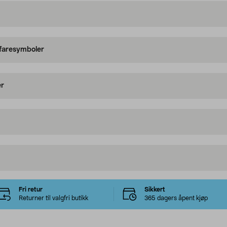
 faresymboler
er
Fri retur
Sikkert
Returner til valgfri butikk
365 dagers åpent kjøp