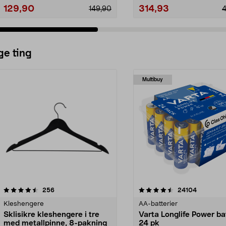
129,90
314,93
149,90
ge ting
Multibuy
4.5av 5 stjerner
anmeldelser
4.5av 5 stjerner
anmeldels
256
24104
Kleshengere
AA-batterier
Sklisikre kleshengere i tre
Varta Longlife Power ba
med metallpinne, 8-pakning
24 pk