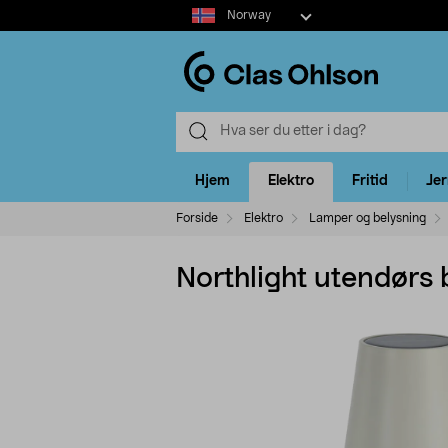
Select
Norway
market
Hjem
Elektro
Fritid
Je
Forside
Elektro
Lamper og belysning
Northlight utendørs