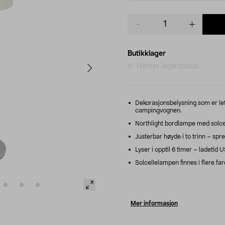
Product
quantity
Butikklager
Henter lagerstatus...
Dekorasjonsbelysning som er lett 
campingvognen.
Northlight bordlampe med solce
Justerbar høyde i to trinn – sprer
Lyser i opptil 6 timer – ladetid U
Solcellelampen finnes i flere far
Mer informasjon