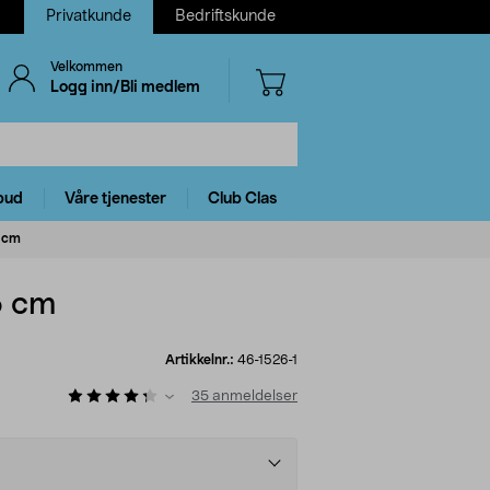
Privatkunde
Bedriftskunde
Velkommen
Logg inn/Bli medlem
bud
Våre tjenester
Club Clas
5 cm
5 cm
Artikkelnr.:
46-1526-1
35
anmeldelser