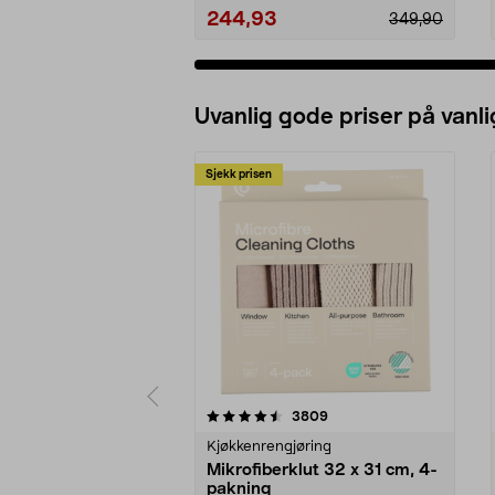
244,93
349,90
Uvanlig gode priser på vanli
Sjekk prisen
5av 5 stjerner
4.5av 5 stjerner
anmeldelser
3809
Kjøkkenrengjøring
Mikrofiberklut 32 x 31 cm, 4-
pakning