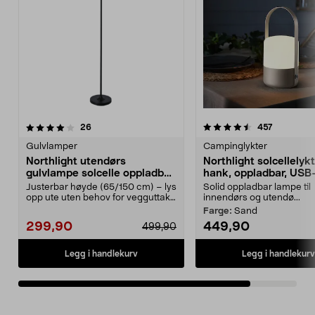
4.5av 5 stjerner
anmeldelser
anmeldels
26
457
Gulvlamper
Campinglykter
Northlight utendørs
Northlight solcellelyk
gulvlampe solcelle oppladbar
hank, oppladbar, USB
svart
Justerbar høyde (65/150 cm) – lys
Solid oppladbar lampe til
opp ute uten behov for vegguttak.
innendørs og utendø...
Northlight o...
Farge:
Sand
299,90
449,90
499,90
Legg i handlekurv
Legg i handlekurv