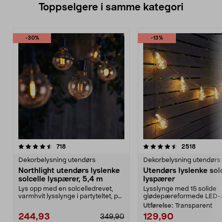
Toppselgere i samme kategori
-30%
-13%
4.5 av 5 stjerner
anmeldelser
4.5 av 5 stjerner
anmeldel
718
2518
Dekorbelysning utendørs
Dekorbelysning utendørs
Northlight utendørs lyslenke
Utendørs lyslenke sol
solcelle lyspærer, 5,4 m
lyspærer
Lys opp med en solcelledrevet,
Lysslynge med 15 solide
varmhvit lysslynge i partyteltet, på
glødepæreformede LED-..
balkongen el...
Utførelse:
Transparent
244,93
129,90
349,90