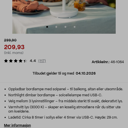
299,90
209,93
(inkl. moms)
4.4
(
117
)
Artikkelnr.:
46-1064
Tilbudet gjelder til og med
04.10.2026
Oppladbar bordlampe med solpanel – til balkong, altan eller uteområde.
Northlight dimbar bordlampe – solcellelampe med USB-C.
Velg mellom 3 lysinnstillinger – fra middels sterkt til svakt, dekorativt lys.
Varmhvitt lys (3000 K) – skaper en koselig atmosfære når du sitter ute
om kveldene.
Ladetid: Cirka 8 timer i sollys eller 4 timer via USB-C. Høyde: 29 cm.
Mer informasjon