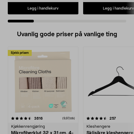
Legg i handlekurv
Legg i handlekurv
Uvanlig gode priser på vanlige ting
Sjekk prisen
4.5av 5 stjerner
anmeldelser
4.5av 5 stjerner
anmeldels
3816
257
(9,97/stk)
Kjøkkenrengjøring
Kleshengere
Mikrofiberklut 32 x 31 cm, 4-
Sklisikre kleshengere 