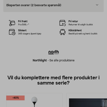
Eksperten svarer
(2 besvarte spørsmål)
Fri frakt
Fri retur
Fra 599,–*
Returner til valgfri butikk
Sikkert
Klikk&Hent
365 dagers åpent kjøp
Bestill på nett og hent i butikk
Northlight
-
Se alle produktene
Vil du komplettere med flere produkter i
samme serie?
-40%