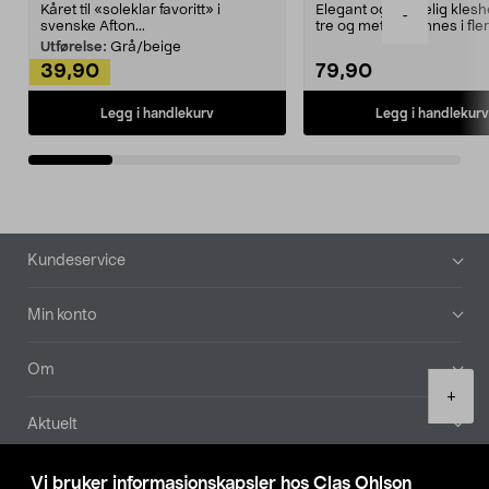
Kåret til «soleklar favoritt» i
Elegant og skikkelig kles
-
svenske Afton...
tre og metall – finnes i fle
Kleshe...
Utførelse:
Grå/beige
39,90
79,90
Legg i handlekurv
Legg i handlekurv
Bunntekst
Kundeservice
Min konto
Om
Product
+
quantity
Aktuelt
Våre selskaper
Vi bruker informasjonskapsler hos Clas Ohlson