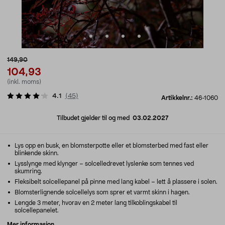
149,90
104,93
(inkl. moms)
4.1
(
45
)
Artikkelnr.:
46-1060
Tilbudet gjelder til og med
03.02.2027
Lys opp en busk, en blomsterpotte eller et blomsterbed med fast eller
blinkende skinn.
Lysslynge med klynger – solcelledrevet lyslenke som tennes ved
skumring.
Fleksibelt solcellepanel på pinne med lang kabel – lett å plassere i solen.
Blomsterlignende solcellelys som sprer et varmt skinn i hagen.
Lengde 3 meter, hvorav en 2 meter lang tilkoblingskabel til
solcellepanelet.
Mer informasjon