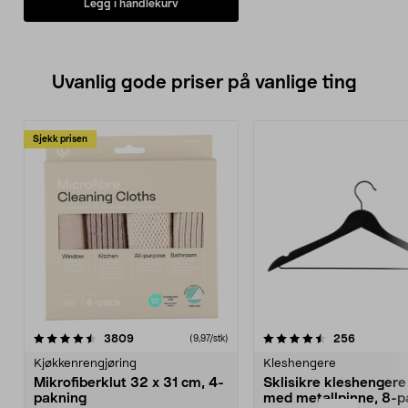
Legg i handlekurv
Uvanlig gode priser på vanlige ting
Sjekk prisen
4.5av 5 stjerner
anmeldelser
4.5av 5 stjerner
anmeldels
3809
256
(9,97/stk)
Kjøkkenrengjøring
Kleshengere
Mikrofiberklut 32 x 31 cm, 4-
Sklisikre kleshengere 
pakning
med metallpinne, 8-p