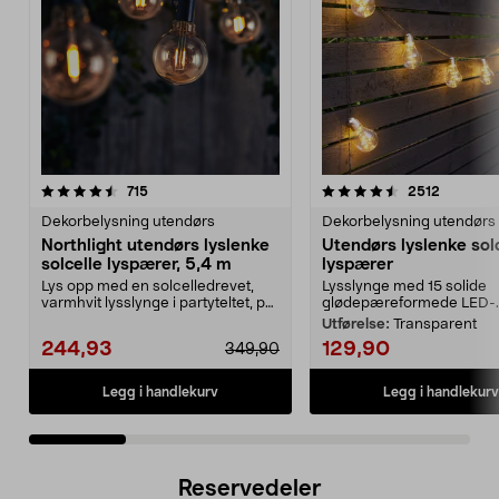
4.5 av 5 stjerner
anmeldelser
4.5 av 5 stjerner
anmeldel
715
2512
Dekorbelysning utendørs
Dekorbelysning utendørs
Northlight utendørs lyslenke
Utendørs lyslenke sol
solcelle lyspærer, 5,4 m
lyspærer
Lys opp med en solcelledrevet,
Lysslynge med 15 solide
varmhvit lysslynge i partyteltet, på
glødepæreformede LED-..
balkongen el...
Utførelse:
Transparent
244,93
129,90
349,90
Legg i handlekurv
Legg i handlekurv
Reservedeler