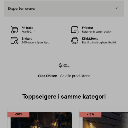
Eksperten svarer
Fri frakt
Fri retur
Fra 599,–*
Returner til valgfri butikk
Sikkert
Klikk&Hent
365 dagers åpent kjøp
Bestill på nett og hent i butikk
Clas Ohlson
-
Se alle produktene
Toppselgere i samme kategori
-30%
-13%