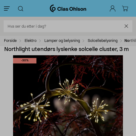
Forside
Elektro
Lamper og belysning
Solcellebelysning
Northl
Northlight utendørs lyslenke solcelle cluster, 3 m
-30%