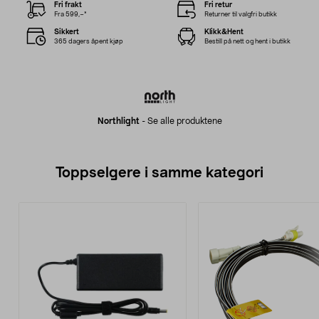
Fri frakt
Fri retur
Fra 599,–*
Returner til valgfri butikk
Sikkert
Klikk&Hent
365 dagers åpent kjøp
Bestill på nett og hent i butikk
Northlight
-
Se alle produktene
Toppselgere i samme kategori