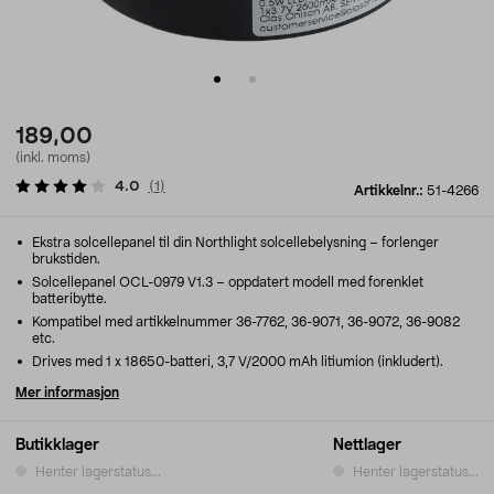
189,00
(inkl. moms)
4.0
(
1
)
Artikkelnr.:
51-4266
Ekstra solcellepanel til din Northlight solcellebelysning – forlenger
brukstiden.
Solcellepanel OCL-0979 V1.3 – oppdatert modell med forenklet
batteribytte.
Kompatibel med artikkelnummer 36-7762, 36-9071, 36-9072, 36-9082
etc.
Drives med 1 x 18650-batteri, 3,7 V/2000 mAh litiumion (inkludert).
Mer informasjon
Butikklager
Nettlager
Henter lagerstatus...
Henter lagerstatus...