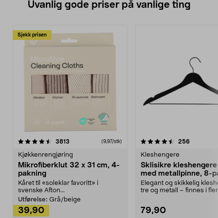
19,5 cm.
Uvanlig gode priser på vanlige ting
Sjekk prisen
4.5av 5 stjerner
anmeldelser
4.5av 5 stjerner
anmeldels
3813
256
(9,97/stk)
Kjøkkenrengjøring
Kleshengere
Mikrofiberklut 32 x 31 cm, 4-
Sklisikre kleshengere 
pakning
med metallpinne, 8-p
Kåret til «soleklar favoritt» i
Elegant og skikkelig kles
svenske Afton...
tre og metall – finnes i fle
Kleshe...
Utførelse:
Grå/beige
39,90
79,90