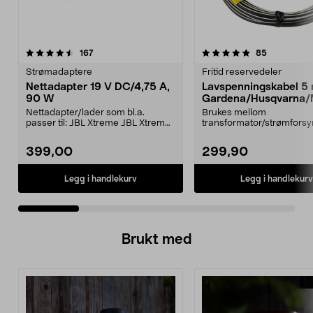
5.0 av 5 stjerner
anmeldelser
4.0 av 5 stjerner
anmeldelse
167
85
Strømadaptere
Fritid reservedeler
Nettadapter 19 V DC/4,75 A,
Lavspenningskabel 5
90 W
Gardena/Husqvarna/
ch/Flymo
Nettadapter/lader som bl.a.
Brukes mellom
passer til: JBL Xtreme JBL Xtreme
transformator/strømforsy
2JBL BoomboxJBL Bo...
ladestasjon.Til bl.a. robotg
399,00
299,90
Legg i handlekurv
Legg i handlekurv
Brukt med