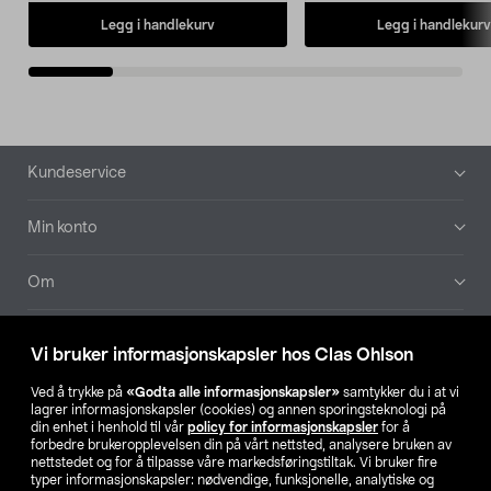
Legg i handlekurv
Legg i handlekurv
Bunntekst
Kundeservice
Min konto
Om
Aktuelt
Vi bruker informasjonskapsler hos Clas Ohlson
Våre selskaper
Ved å trykke på
«Godta alle informasjonskapsler»
samtykker du i at vi
lagrer informasjonskapsler (cookies) og annen sporingsteknologi på
din enhet i henhold til vår
policy for informasjonskapsler
for å
Finn din butikk
forbedre brukeropplevelsen din på vårt nettsted, analysere bruken av
nettstedet og for å tilpasse våre markedsføringstiltak. Vi bruker fire
typer informasjonskapsler: nødvendige, funksjonelle, analytiske og