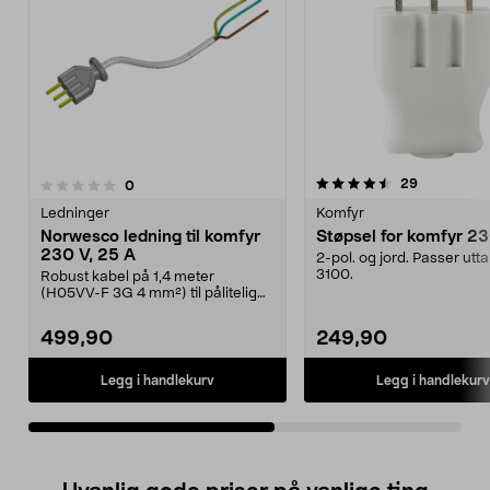
4.5av 5 stjerner
5.0av 5 stjerner
anmeldelse
29
anmeldelser
0
Ledninger
Komfyr
Norwesco ledning til komfyr
Støpsel for komfyr 2
230 V, 25 A
2-pol. og jord. Passer utt
3100.
Robust kabel på 1,4 meter
(H05VV-F 3G 4 mm²) til pålitelig
tilkobling. Norwesco ...
499,90
249,90
Legg i handlekurv
Legg i handlekurv