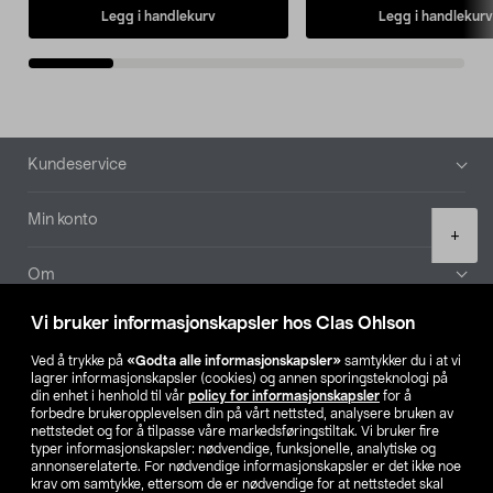
Legg i handlekurv
Legg i handlekurv
Bunntekst
Kundeservice
Min konto
Product
+
quantity
Om
Vi bruker informasjonskapsler hos Clas Ohlson
Aktuelt
Ved å trykke på
«Godta alle informasjonskapsler»
samtykker du i at vi
lagrer informasjonskapsler (cookies) og annen sporingsteknologi på
Våre selskaper
din enhet i henhold til vår
policy for informasjonskapsler
for å
forbedre brukeropplevelsen din på vårt nettsted, analysere bruken av
nettstedet og for å tilpasse våre markedsføringstiltak. Vi bruker fire
Finn din butikk
typer informasjonskapsler: nødvendige, funksjonelle, analytiske og
annonserelaterte. For nødvendige informasjonskapsler er det ikke noe
krav om samtykke, ettersom de er nødvendige for at nettstedet skal