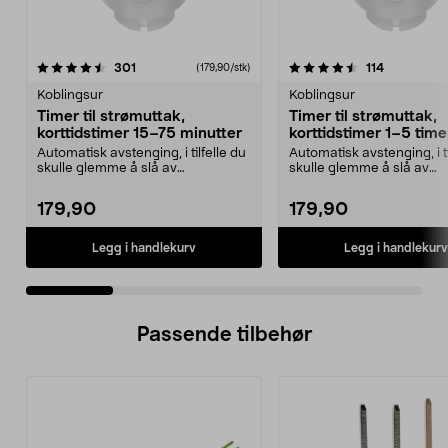
4.5 av 5 stjerner
anmeldelser
4.5 av 5 stjerner
anmeldelse
301
114
(179,90/stk)
Koblingsur
Koblingsur
Timer til strømuttak,
Timer til strømuttak,
korttidstimer 15–75 minutter
korttidstimer 1–5 time
Automatisk avstenging, i tilfelle du
Automatisk avstenging, i ti
skulle glemme å slå av
skulle glemme å slå av
apparatene. Korttids...
apparatene. Korttids...
179,90
179,90
Legg i handlekurv
Legg i handlekurv
Passende tilbehør