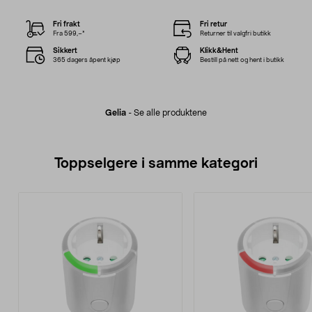
Fri frakt
Fri retur
Fra 599,–*
Returner til valgfri butikk
Sikkert
Klikk&Hent
365 dagers åpent kjøp
Bestill på nett og hent i butikk
Gelia
-
Se alle produktene
Toppselgere i samme kategori