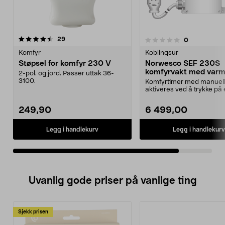
anmeldelser
29
anmeldelser
0
0.0av 5 stjerner
Komfyr
Koblingsur
Støpsel for komfyr 230 V
Norwesco SEF 230S
komfyrvakt med var
2-pol. og jord. Passer uttak 36-
25 A, 230 V
3100.
Komfyrtimer med manuell 
aktiveres ved å trykke på
ved displayet...
249,90
6 499,00
Legg i handlekurv
Legg i handlekurv
Uvanlig gode priser på vanlige ting
Sjekk prisen