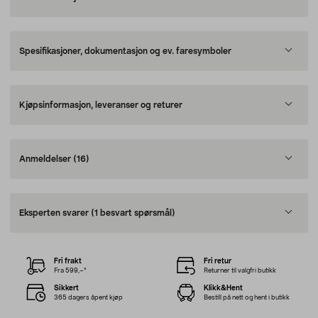
Spesifikasjoner, dokumentasjon og ev. faresymboler
Kjøpsinformasjon, leveranser og returer
Anmeldelser
(16)
Eksperten svarer
(1 besvart spørsmål)
Fri frakt
Fri retur
Fra 599,–*
Returner til valgfri butikk
Sikkert
Klikk&Hent
365 dagers åpent kjøp
Bestill på nett og hent i butikk