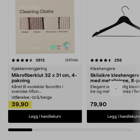
4.5av 5 stjerner
anmeldelser
4.5av 5 stjerner
anmeldels
3813
256
(9,97/stk)
Kjøkkenrengjøring
Kleshengere
Mikrofiberklut 32 x 31 cm, 4-
Sklisikre kleshengere 
pakning
med metallpinne, 8-p
Kåret til «soleklar favoritt» i
Elegant og skikkelig kles
-
svenske Afton...
tre og metall – finnes i fle
Kleshe...
Utførelse:
Grå/beige
39,90
79,90
Legg i handlekurv
Legg i handlekurv