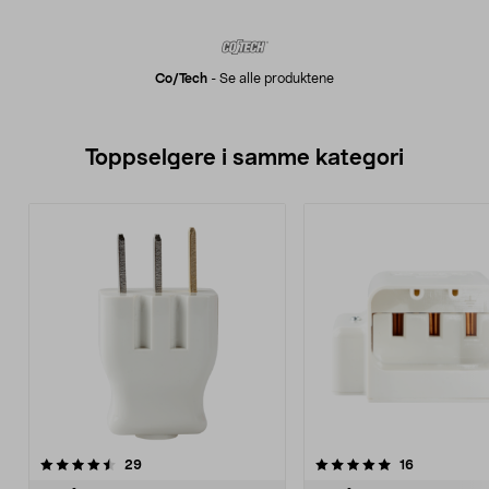
Co/tech
-
Se alle produktene
Toppselgere i samme kategori
5.0 av 5 stjerner
anmeldelser
anmeldelse
29
16
0.0 av 5 stjerner