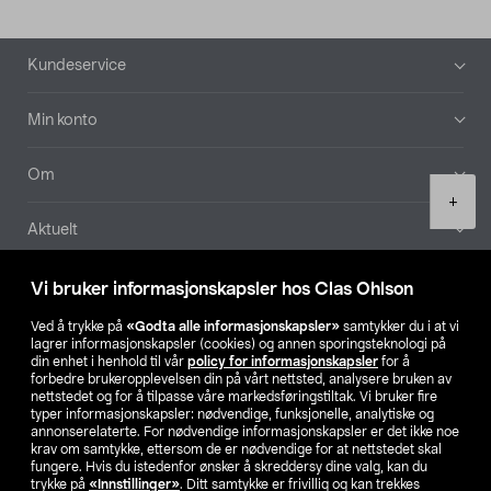
Bunntekst
Kundeservice
Min konto
Om
Product
+
quantity
Aktuelt
Våre selskaper
Vi bruker informasjonskapsler hos Clas Ohlson
Ved å trykke på
«Godta alle informasjonskapsler»
samtykker du i at vi
Finn din butikk
lagrer informasjonskapsler (cookies) og annen sporingsteknologi på
din enhet i henhold til vår
policy for informasjonskapsler
for å
forbedre brukeropplevelsen din på vårt nettsted, analysere bruken av
SE
NO
FI
nettstedet og for å tilpasse våre markedsføringstiltak. Vi bruker fire
typer informasjonskapsler: nødvendige, funksjonelle, analytiske og
annonserelaterte. For nødvendige informasjonskapsler er det ikke noe
krav om samtykke, ettersom de er nødvendige for at nettstedet skal
fungere. Hvis du istedenfor ønsker å skreddersy dine valg, kan du
trykke på
«Innstillinger»
. Ditt samtykke er frivillig og kan trekkes