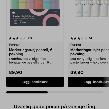
3.0av 5 stjerner
anmeldelser
3.5av 5 stjerner
anmeldelse
20
14
Penner
Penner
Markeringstusj pastell, 6-
Markeringstusjer past
pakning
pakning
Fremhev det viktige med
Marker tydelig med fem 
behagelige pastellfarger. 6
pastellfarger – hold overs
harmoniske nyanser som gjør ...
det viktigste i t...
89,90
69,90
Legg i handlekurv
Legg i handlekurv
Uvanlig gode priser på vanlige ting