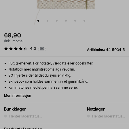
69,90
(inkl. moms)
4.3
(
69
)
Artikkelnr.:
44-5004-5
FSC®-merket. For notater, værdata eller oppskrifter.
Notatbok med mønstret omslag i vevd lin.
80 linjerte sider til det du syns er viktig.
Skrivebok som holdes sammen av et gummibånd.
Kan matches med et pennal i samme serie.
Mer informasjon
Butikklager
Nettlager
Henter lagerstatus...
Henter lagerstatus...