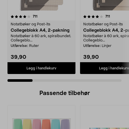
4.0 av 5 stjerner
anmeldelser
4.5 av 5 stjerner
anmeldelse
711
711
Notatbøker og Post-its
Notatbøker og Post-its
Collegeblokk A4, 2-pakning
Collegeblokk A4, 2-p
Notatbøker à 60 ark, spiralbundet.
Notatbøker à 60 ark, spir
Collegeblo...
Collegeblo...
Utførelse:
Ruter
Utførelse:
Linjer
39,90
39,90
Legg i handlekurv
Legg i handlekurv
Passende tilbehør