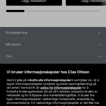
Legg i handlekurv
Legg i handlekurv
Bunntekst
Kundeservice
Min konto
Om
Aktuelt
Vi bruker informasjonskapsler hos Clas Ohlson
Våre selskaper
Ved å trykke på
«Godta alle informasjonskapsler»
samtykker du i at vi
lagrer informasjonskapsler (cookies) og annen sporingsteknologi på
din enhet i henhold til vår
policy for informasjonskapsler
for å
Finn din butikk
forbedre brukeropplevelsen din på vårt nettsted, analysere bruken av
nettstedet og for å tilpasse våre markedsføringstiltak. Vi bruker fire
typer informasjonskapsler: nødvendige, funksjonelle, analytiske og
annonserelaterte. For nødvendige informasjonskapsler er det ikke noe
SE
NO
FI