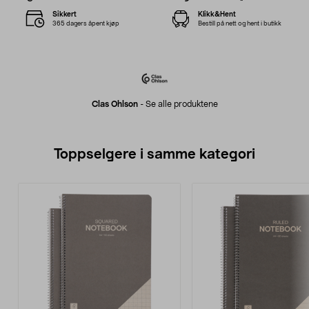
Sikkert
Klikk&Hent
365 dagers åpent kjøp
Bestill på nett og hent i butikk
Clas Ohlson
-
Se alle produktene
Toppselgere i samme kategori