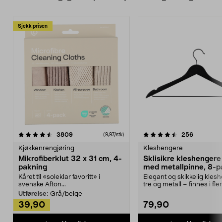
Sjekk prisen
4.5av 5 stjerner
anmeldelser
4.5av 5 stjerner
anmeldels
3809
256
(9,97/stk)
Kjøkkenrengjøring
Kleshengere
Mikrofiberklut 32 x 31 cm, 4-
Sklisikre kleshengere 
pakning
med metallpinne, 8-p
Kåret til «soleklar favoritt» i
Elegant og skikkelig kles
svenske Afton...
tre og metall – finnes i fle
Kleshe...
Utførelse:
Grå/beige
39,90
79,90