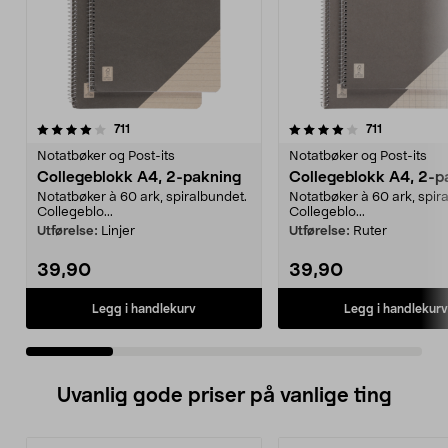
4.0 av 5 stjerner
anmeldelser
4.5 av 5 stjerner
anmeldelse
711
711
Notatbøker og Post-its
Notatbøker og Post-its
Collegeblokk A4, 2-pakning
Collegeblokk A4, 2-p
Notatbøker à 60 ark, spiralbundet.
Notatbøker à 60 ark, spir
Collegeblo...
Collegeblo...
Utførelse:
Linjer
Utførelse:
Ruter
39,90
39,90
Legg i handlekurv
Legg i handlekurv
Uvanlig gode priser på vanlige ting