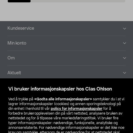
Bunntekst
Kundeservice
Min konto
Om
Aktuelt
Våre selskaper
Vi bruker informasjonskapsler hos Clas Ohlson
Ved å trykke på
«Godta alle informasjonskapsler»
samtykker du i at vi
Finn din butikk
lagrer informasjonskapsler (cookies) og annen sporingsteknologi på
din enhet i henhold til vår
policy for informasjonskapsler
for å
forbedre brukeropplevelsen din på vårt nettsted, analysere bruken av
SE
NO
FI
nettstedet og for å tilpasse våre markedsføringstiltak. Vi bruker fire
typer informasjonskapsler: nødvendige, funksjonelle, analytiske og
annonserelaterte. For nødvendige informasjonskapsler er det ikke noe
krav om samtykke, ettersom de er nødvendige for at nettstedet skal