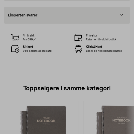
Eksperten svarer
Fri frakt
Fri retur
Fra 599,–*
Returner til valgfri butikk
Sikkert
Klikk&Hent
365 dagers åpent kjøp
Bestill på nett og hent i butikk
Toppselgere i samme kategori