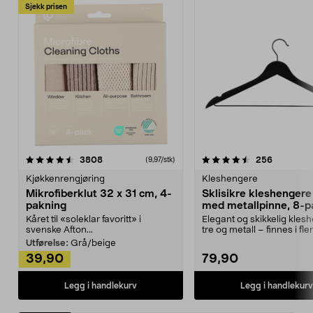
Sjekk prisen
4.5av 5 stjerner
anmeldelser
4.5av 5 stjerner
anmeldels
3808
256
(9,97/stk)
Kjøkkenrengjøring
Kleshengere
Mikrofiberklut 32 x 31 cm, 4-
Sklisikre kleshengere 
pakning
med metallpinne, 8-p
Kåret til «soleklar favoritt» i
Elegant og skikkelig kles
svenske Afton...
tre og metall – finnes i fle
Kleshe...
Utførelse:
Grå/beige
39,90
79,90
Legg i handlekurv
Legg i handlekurv