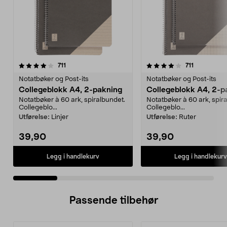
4.0 av 5 stjerner
anmeldelser
4.5 av 5 stjerner
anmeldelse
711
711
Notatbøker og Post-its
Notatbøker og Post-its
Collegeblokk A4, 2-pakning
Collegeblokk A4, 2-p
Notatbøker à 60 ark, spiralbundet.
Notatbøker à 60 ark, spir
Collegeblo...
Collegeblo...
Utførelse:
Linjer
Utførelse:
Ruter
39,90
39,90
Legg i handlekurv
Legg i handlekurv
Passende tilbehør