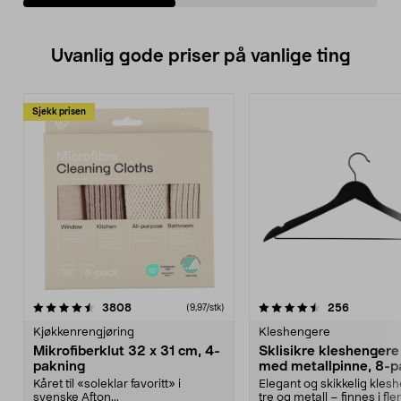
Uvanlig gode priser på vanlige ting
Sjekk prisen
4.5av 5 stjerner
anmeldelser
4.5av 5 stjerner
anmeldels
3808
256
(9,97/stk)
Kjøkkenrengjøring
Kleshengere
Mikrofiberklut 32 x 31 cm, 4-
Sklisikre kleshengere 
pakning
med metallpinne, 8-p
Kåret til «soleklar favoritt» i
Elegant og skikkelig kles
svenske Afton...
tre og metall – finnes i fle