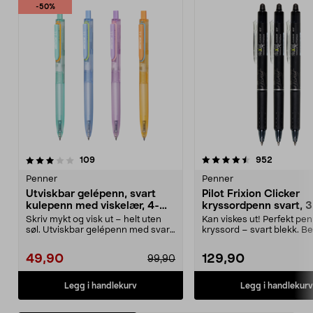
-50%
4.5av 5 stjerner
anmeldelser
3.5av 5 stjerner
anmeldels
109
952
Penner
Penner
Utviskbar gelépenn, svart
Pilot Frixion Clicker
kulepenn med viskelær, 4-
kryssordpenn svart, 3
pakning
pakning
Skriv mykt og visk ut – helt uten
Kan viskes ut! Perfekt penn
søl. Utviskbar gelépenn med svart
kryssord – svart blekk. B
blekk – perf...
gummigrep og ...
49,90
129,90
99,90
Legg i handlekurv
Legg i handlekurv