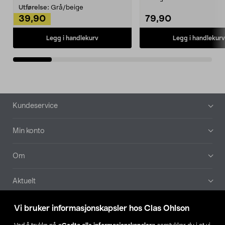
Kleshe...
Utførelse:
Grå/beige
39,90
79,90
Legg i handlekurv
Legg i handlekurv
Bunntekst
Kundeservice
Min konto
Om
Aktuelt
Våre selskaper
Vi bruker informasjonskapsler hos Clas Ohlson