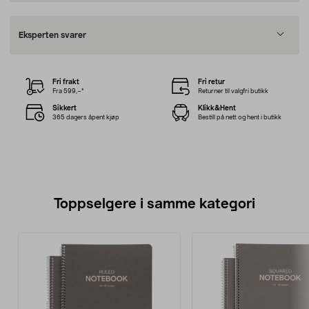
Eksperten svarer
Fri frakt
Fri retur
Fra 599,–*
Returner til valgfri butikk
Sikkert
Klikk&Hent
365 dagers åpent kjøp
Bestill på nett og hent i butikk
Toppselgere i samme kategori