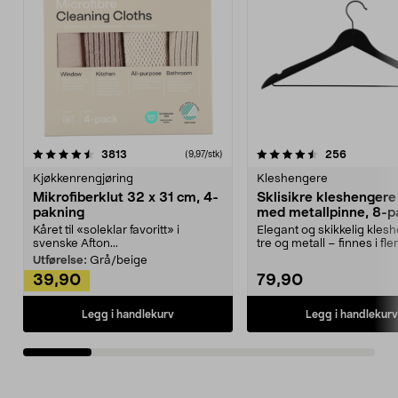
4.5av 5 stjerner
anmeldelser
4.5av 5 stjerner
anmeldels
3813
256
(9,97/stk)
Kjøkkenrengjøring
Kleshengere
Mikrofiberklut 32 x 31 cm, 4-
Sklisikre kleshengere 
pakning
med metallpinne, 8-p
Kåret til «soleklar favoritt» i
Elegant og skikkelig kles
svenske Afton...
tre og metall – finnes i fle
Kleshe...
Utførelse:
Grå/beige
39,90
79,90
Legg i handlekurv
Legg i handlekurv