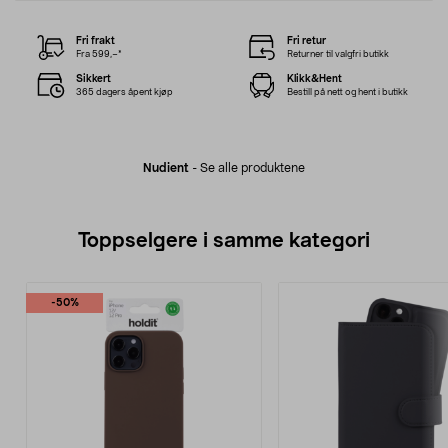
Fri frakt
Fri retur
Fra 599,–*
Returner til valgfri butikk
Sikkert
Klikk&Hent
365 dagers åpent kjøp
Bestill på nett og hent i butikk
Nudient
-
Se alle produktene
Toppselgere i samme kategori
-50%