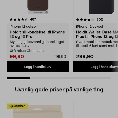
4.0 av 5 stjerner
anmeldelser
4.0 av 5 stjerner
anmeldel
487
302
iPhone 12 deksel
iPhone 12 deksel
Holdit silikondeksel til iPhone
Holdit Wallet Case M
12 og 12 Pro
Plus til iPhone 12 og 1
Mykt og gripevennlig deksel laget
Svart mobillommebok me
av resirkul...
til opptil 6 kort samt mobil
trådløs lad...
Utførelse:
Chocolate
99,90
299,90
199,90
Legg i handlekurv
Legg i handlekurv
Uvanlig gode priser på vanlige ting
Sjekk prisen