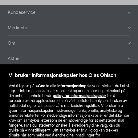
Bunntekst
Kundeservice
Min konto
Om
Aktuelt
Våre selskaper
Vi bruker informasjonskapsler hos Clas Ohlson
Ved å trykke på
«Godta alle informasjonskapsler»
samtykker du i at vi
Finn din butikk
lagrer informasjonskapsler (cookies) og annen sporingsteknologi på
din enhet i henhold til vår
policy for informasjonskapsler
for å
forbedre brukeropplevelsen din på vårt nettsted, analysere bruken av
SE
NO
FI
nettstedet og for å tilpasse våre markedsføringstiltak. Vi bruker fire
typer informasjonskapsler: nødvendige, funksjonelle, analytiske og
annonserelaterte. For nødvendige informasjonskapsler er det ikke noe
krav om samtykke, ettersom de er nødvendige for at nettstedet skal
fungere. Hvis du istedenfor ønsker å skreddersy dine valg, kan du
trykke på
«Innstillinger»
. Ditt samtykke er frivillig og kan trekkes
tilbake når som helst ved å endre dine innstillinger for