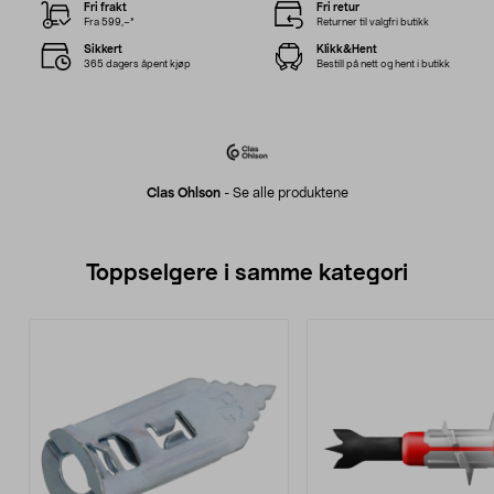
Fri frakt
Fri retur
Fra 599,–*
Returner til valgfri butikk
Sikkert
Klikk&Hent
365 dagers åpent kjøp
Bestill på nett og hent i butikk
Clas Ohlson
-
Se alle produktene
Toppselgere i samme kategori