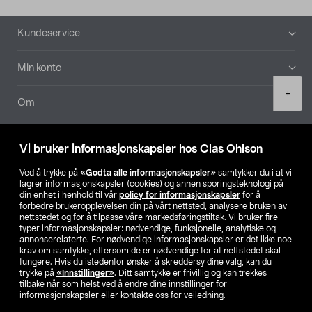
Bunntekst
Kundeservice
Min konto
Product
+
quantity
Om
Aktuelt
Vi bruker informasjonskapsler hos Clas Ohlson
Våre selskaper
Ved å trykke på
«Godta alle informasjonskapsler»
samtykker du i at vi
lagrer informasjonskapsler (cookies) og annen sporingsteknologi på
din enhet i henhold til vår
policy for informasjonskapsler
for å
Finn din butikk
forbedre brukeropplevelsen din på vårt nettsted, analysere bruken av
nettstedet og for å tilpasse våre markedsføringstiltak. Vi bruker fire
typer informasjonskapsler: nødvendige, funksjonelle, analytiske og
annonserelaterte. For nødvendige informasjonskapsler er det ikke noe
SE
NO
FI
krav om samtykke, ettersom de er nødvendige for at nettstedet skal
fungere. Hvis du istedenfor ønsker å skreddersy dine valg, kan du
trykke på
«Innstillinger»
. Ditt samtykke er frivillig og kan trekkes
tilbake når som helst ved å endre dine innstillinger for
informasjonskapsler eller kontakte oss for veiledning.