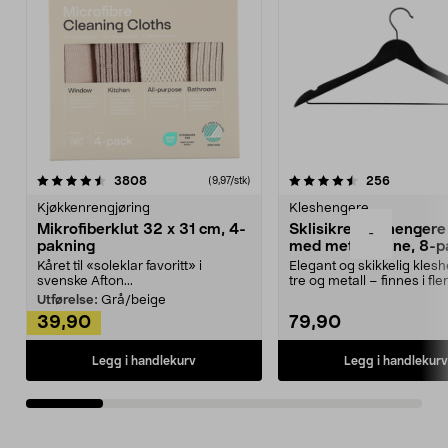
4.5av 5 stjerner
anmeldelser
4.5av 5 stjerner
anmeldels
3808
256
(9,97/stk)
Kjøkkenrengjøring
Kleshengere
Mikrofiberklut 32 x 31 cm, 4-
Sklisikre kleshengere 
-
pakning
med metallpinne, 8-p
Kåret til «soleklar favoritt» i
Elegant og skikkelig kles
svenske Afton...
tre og metall – finnes i fle
Kleshe...
Utførelse:
Grå/beige
39,90
79,90
Legg i handlekurv
Legg i handlekurv