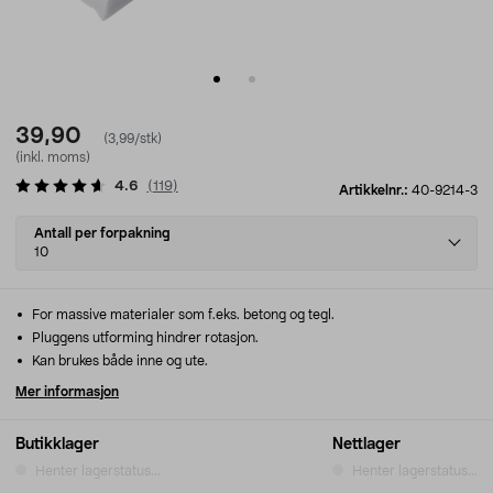
39,90
(3,99/stk)
(inkl. moms)
4.6
(
119
)
Artikkelnr.:
40-9214-3
Select
Antall per forpakning
variant
10
For massive materialer som f.eks. betong og tegl.
Pluggens utforming hindrer rotasjon.
Kan brukes både inne og ute.
Mer informasjon
Butikklager
Nettlager
Henter lagerstatus...
Henter lagerstatus...