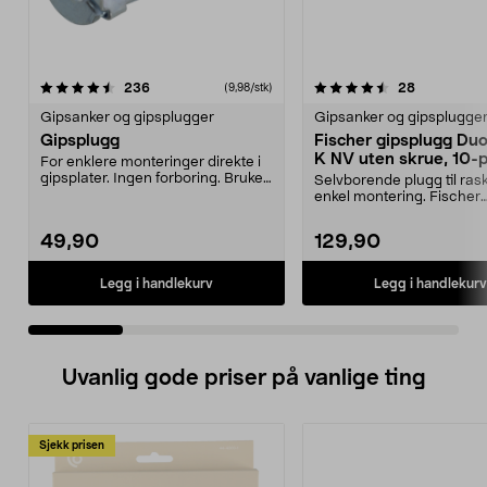
4.5 av 5 stjerner
anmeldelser
4.0 av 5 stjerner
anmeldelse
236
28
(9,98/stk)
Gipsanker og gipsplugger
Gipsanker og gipsplugge
Gipsplugg
Fischer gipsplugg Du
K NV uten skrue, 10-
For enklere monteringer direkte i
gipsplater. Ingen forboring. Brukes
Selvborende plugg til ras
med tre- e...
enkel montering. Fischer
DuoBlade K NV – gipsplug
49,90
129,90
Legg i handlekurv
Legg i handlekurv
Uvanlig gode priser på vanlige ting
Sjekk prisen