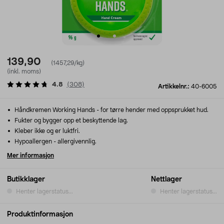
139,90
(1457,29/kg)
(inkl. moms)
4.8
(
308
)
Artikkelnr.:
40-6005
Håndkremen Working Hands - for tørre hender med oppsprukket hud.
Fukter og bygger opp et beskyttende lag.
Kleber ikke og er luktfri.
Hypoallergen - allergivennlig.
Mer informasjon
Butikklager
Nettlager
Henter lagerstatus...
Henter lagerstatus...
Produktinformasjon