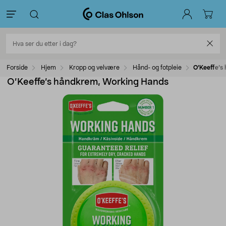
Forside
Hjem
Kropp og velvære
Hånd- og fotpleie
O’Keeffe’s
O’Keeffe’s håndkrem, Working Hands