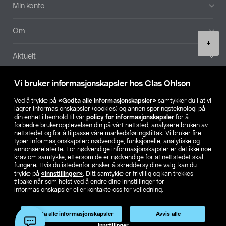
Min konto
Om
Product
+
quantity
Aktuelt
Våre selskaper
Vi bruker informasjonskapsler hos Clas Ohlson
Ved å trykke på
«Godta alle informasjonskapsler»
samtykker du i at vi
Finn din butikk
lagrer informasjonskapsler (cookies) og annen sporingsteknologi på
din enhet i henhold til vår
policy for informasjonskapsler
for å
forbedre brukeropplevelsen din på vårt nettsted, analysere bruken av
SE
NO
FI
nettstedet og for å tilpasse våre markedsføringstiltak. Vi bruker fire
typer informasjonskapsler: nødvendige, funksjonelle, analytiske og
annonserelaterte. For nødvendige informasjonskapsler er det ikke noe
krav om samtykke, ettersom de er nødvendige for at nettstedet skal
fungere. Hvis du istedenfor ønsker å skreddersy dine valg, kan du
trykke på
«Innstillinger»
. Ditt samtykke er frivillig og kan trekkes
tilbake når som helst ved å endre dine innstillinger for
informasjonskapsler eller kontakte oss for veiledning.
Privacy statement
Medlemsvilkår
Kjøpsvilkår
For bedrifter
Endre til priser ekskl. moms
Godta alle informasjonskapsler
Avvis alle
Legg i handlekurv
(1)
Innstillinger