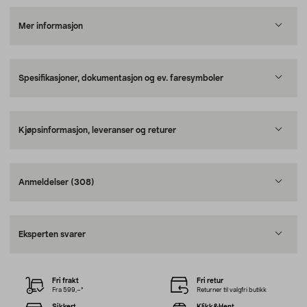
Mer informasjon
Spesifikasjoner, dokumentasjon og ev. faresymboler
Kjøpsinformasjon, leveranser og returer
Anmeldelser
(308)
Eksperten svarer
Fri frakt
Fri retur
Fra 599,–*
Returner til valgfri butikk
Sikkert
Klikk&Hent