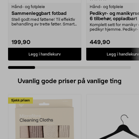
Hånd- og fotpleie
Hånd- og fotpleie
Sammenleggbart fotbad
Pedikyr- og manikyrs
6 tilbehør, oppladbart
Stell godt med føttene! Til effektiv
behandling av trette føtter. Smart
Komplett sett for manikyr
sammenle...
pedikyr hjemme. Pedikyr-
manikyrsett med 6 tilbe...
199,90
449,90
Legg i handlekurv
Legg i handlekurv
Uvanlig gode priser på vanlige ting
Sjekk prisen