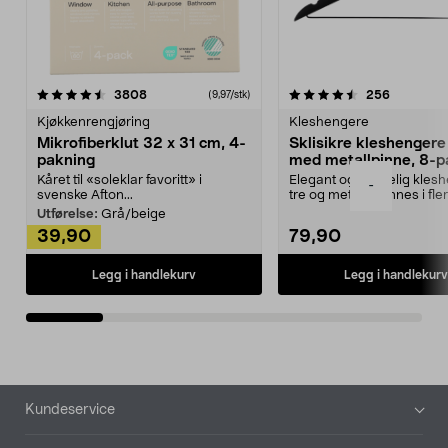
4.5av 5 stjerner
anmeldelser
4.5av 5 stjerner
anmeldels
3808
256
(9,97/stk)
Kjøkkenrengjøring
Kleshengere
Mikrofiberklut 32 x 31 cm, 4-
Sklisikre kleshengere 
pakning
med metallpinne, 8-p
Kåret til «soleklar favoritt» i
Elegant og skikkelig kles
-
svenske Afton...
tre og metall – finnes i fle
Kleshe...
Utførelse:
Grå/beige
39,90
79,90
Legg i handlekurv
Legg i handlekurv
Bunntekst
Kundeservice