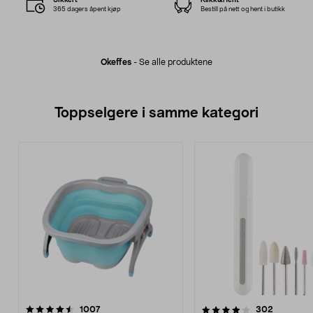
365 dagers åpent kjøp
Bestill på nett og hent i butikk
Okeffes
-
Se alle produktene
Toppselgere i samme kategori
4.0 av 5 stjerner
anmeldelser
4.5 av 5 stjerner
anmeldel
1007
302