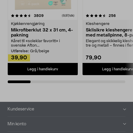
4.5av 5 stjerner
anmeldelser
4.5av 5 stjerner
anmeldels
3809
256
(9,97/stk)
Kjøkkenrengjøring
Kleshengere
Mikrofiberklut 32 x 31 cm, 4-
Sklisikre kleshengere 
pakning
med metallpinne, 8-p
Kåret til «soleklar favoritt» i
Elegant og skikkelig kles
svenske Afton...
tre og metall – finnes i fle
Kleshe...
Utførelse:
Grå/beige
39,90
79,90
Legg i handlekurv
Legg i handlekurv
Bunntekst
Kundeservice
Min konto