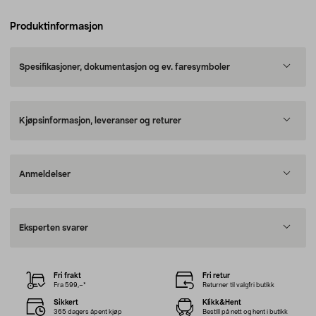
Produktinformasjon
Spesifikasjoner, dokumentasjon og ev. faresymboler
Kjøpsinformasjon, leveranser og returer
Anmeldelser
Eksperten svarer
Fri frakt
Fri retur
Fra 599,–*
Returner til valgfri butikk
Sikkert
Klikk&Hent
365 dagers åpent kjøp
Bestill på nett og hent i butikk