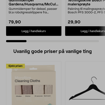
Gummidemper
Tetningsskive Bosch 
Gardena/Husqvarna/McCullo
malersprøyte
ch/Flymo
Gummidemper for deksel, passer
Pakning til malingssprøyt
bl.a robotgressklippere fra
Bosch PFS 3000-2, PFS 
Gardena, Flymo og McC...
og PFS 7000.
79,90
29,90
Legg i handlekurv
Legg i handlekurv
Uvanlig gode priser på vanlige ting
Sjekk prisen