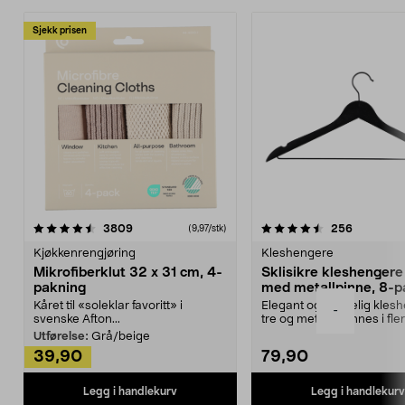
Sjekk prisen
4.5av 5 stjerner
anmeldelser
4.5av 5 stjerner
anmeldels
3809
256
(9,97/stk)
Kjøkkenrengjøring
Kleshengere
Mikrofiberklut 32 x 31 cm, 4-
Sklisikre kleshengere 
pakning
med metallpinne, 8-p
Kåret til «soleklar favoritt» i
Elegant og skikkelig kles
-
svenske Afton...
tre og metall – finnes i fle
Kleshe...
Utførelse:
Grå/beige
39,90
79,90
Legg i handlekurv
Legg i handlekurv