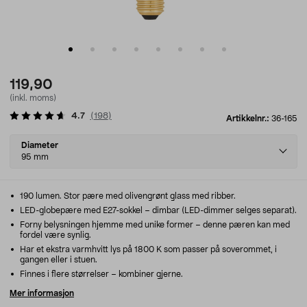
119,90
(inkl. moms)
4.7
(
198
)
Artikkelnr.:
36-165
Select
Diameter
variant
95 mm
190 lumen. Stor pære med olivengrønt glass med ribber.
LED-globepære med E27-sokkel – dimbar (LED-dimmer selges separat).
Forny belysningen hjemme med unike former – denne pæren kan med
fordel være synlig.
Har et ekstra varmhvitt lys på 1800 K som passer på soverommet, i
gangen eller i stuen.
Finnes i flere størrelser – kombiner gjerne.
Mer informasjon