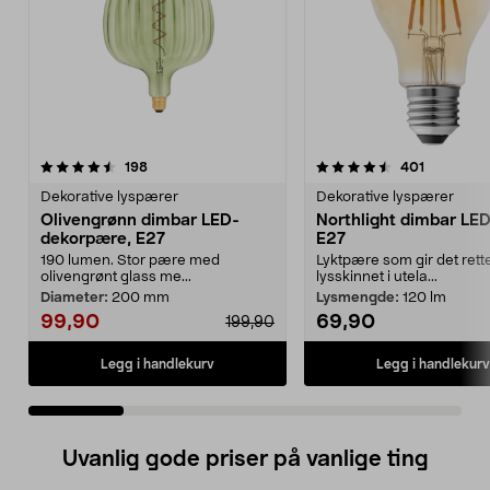
4.5 av 5 stjerner
anmeldelser
4.5 av 5 stjerner
anmeldels
198
401
Dekorative lyspærer
Dekorative lyspærer
Olivengrønn dimbar LED-
Northlight dimbar LE
dekorpære, E27
E27
190 lumen. Stor pære med
Lyktpære som gir det rett
olivengrønt glass me...
lysskinnet i utela...
Diameter:
200 mm
Lysmengde:
120 lm
99,90
69,90
199,90
Legg i handlekurv
Legg i handlekurv
Uvanlig gode priser på vanlige ting