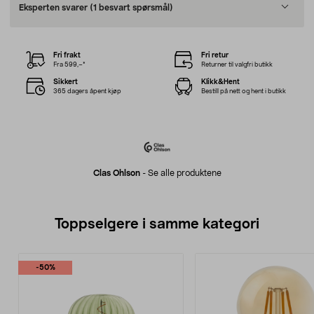
Eksperten svarer
(1 besvart spørsmål)
Fri frakt
Fri retur
Fra 599,–*
Returner til valgfri butikk
Sikkert
Klikk&Hent
365 dagers åpent kjøp
Bestill på nett og hent i butikk
Clas Ohlson
-
Se alle produktene
Toppselgere i samme kategori
-50%