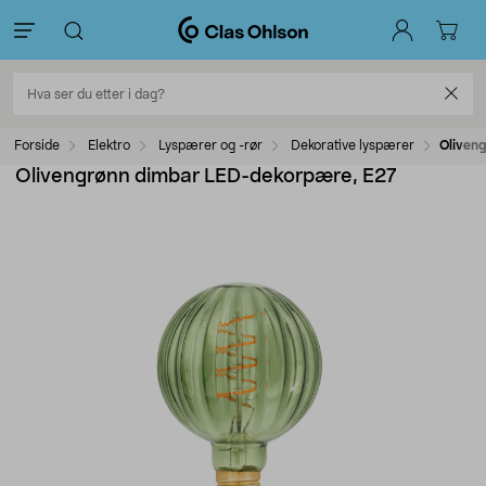
Forside
Elektro
Lyspærer og -rør
Dekorative lyspærer
Oliven
Olivengrønn dimbar LED-dekorpære, E27