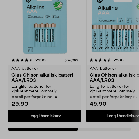
4.5av 5 stjerner
anmeldelser
4.5av 5 stjerner
anmelde
2530
2530
(7,47/stk)
AAA-batterier
AAA-batterier
Clas Ohlson alkalisk batteri
Clas Ohlson alkalisk b
AAA/LR03
AAA/LR03
Longlife-batterier for
Longlife-batterier for
kjøkkentimere, lommely...
kjøkkentimere, lommely...
Antall per forpakning:
4
Antall per forpakning:
10
29,90
49,90
Legg i handlekurv
Legg i handlekurv