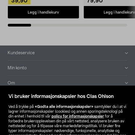
39,90
79,90
Legg i handlekurv
Legg i handlekurv
Bunntekst
Kundeservice
Min konto
Om
Vi bruker informasjonskapsler hos Clas Ohlson
Aktuelt
Ved å trykke på
«Godta alle informasjonskapsler»
samtykker du i at vi
lagrer informasjonskapsler (cookies) og annen sporingsteknologi på
Våre selskaper
din enhet i henhold til vår
policy for informasjonskapsler
for å
forbedre brukeropplevelsen din på vårt nettsted, analysere bruken av
nettstedet og for å tilpasse våre markedsføringstiltak. Vi bruker fire
Finn din butikk
typer informasjonskapsler: nødvendige, funksjonelle, analytiske og