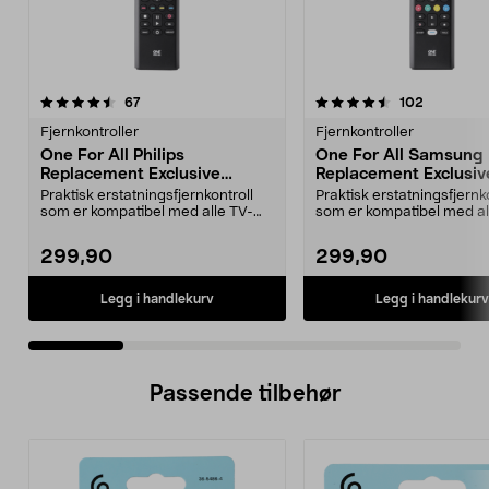
4.5 av 5 stjerner
anmeldelser
3.5 av 5 stjerner
anmeldels
67
102
Fjernkontroller
Fjernkontroller
One For All Philips
One For All Samsung
Replacement Exclusive
Replacement Exclusiv
fjernkontroll
fjernkontroll
Praktisk erstatningsfjernkontroll
Praktisk erstatningsfjernk
som er kompatibel med alle TV-
som er kompatibel med al
modeller fra Phi...
modeller fra Sam...
299,90
299,90
Legg i handlekurv
Legg i handlekurv
Passende tilbehør