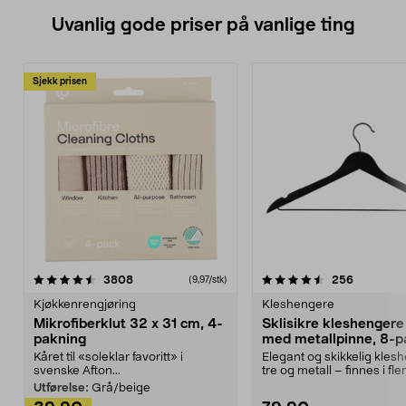
Uvanlig gode priser på vanlige ting
Sjekk prisen
4.5av 5 stjerner
anmeldelser
4.5av 5 stjerner
anmeldels
3808
256
(9,97/stk)
Kjøkkenrengjøring
Kleshengere
Mikrofiberklut 32 x 31 cm, 4-
Sklisikre kleshengere 
pakning
med metallpinne, 8-p
Kåret til «soleklar favoritt» i
Elegant og skikkelig kles
svenske Afton...
tre og metall – finnes i fle
Kleshe...
Utførelse:
Grå/beige