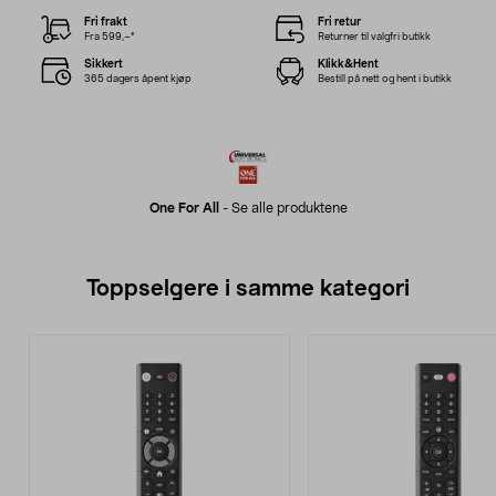
Fri frakt
Fri retur
Fra 599,–*
Returner til valgfri butikk
Sikkert
Klikk&Hent
365 dagers åpent kjøp
Bestill på nett og hent i butikk
One For All
-
Se alle produktene
Toppselgere i samme kategori