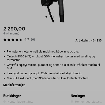
2 290,00
(inkl. moms)
4.7
(
9
)
Artikkelnr.:
46-1335
Fjernstyr enheter enkelt via mobilnett både inne og ute.
Ontech 9065 (4G) – robust GSM-fjernstrømbryter med varsling og
termostat.
Overvåk og styr varme, pumper og annen elektronikk trådløst med mini-
SIM.
Innebygd batteri gir opptil 20 timers drift ved strømbrudd.
Mini-SIM inkludert (med 30 dagers fri bruk av Ontech Control).
Mer informasjon
Butikklager
Nettlager
Henter lagerstatus...
Henter lagerstatus...