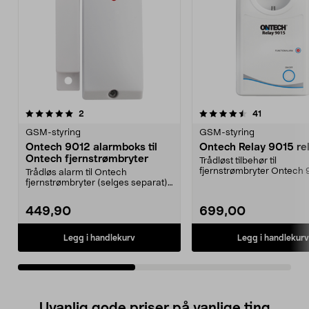
4.5av 5 stjerner
anmeldelser
4.5av 5 stjerner
anmeldelse
2
41
GSM-styring
GSM-styring
Ontech 9012 alarmboks til
Ontech Relay 9015 re
Ontech fjernstrømbryter
Trådløst tilbehør til
fjernstrømbryter Ontech
Trådløs alarm til Ontech
9065. Også kompatibel me
fjernstrømbryter (selges separat).
Ontech alarmboks 901...
449,90
699,00
Legg i handlekurv
Legg i handlekurv
Uvanlig gode priser på vanlige ting