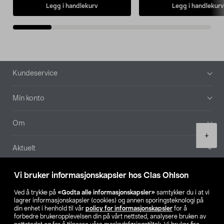
Legg i handlekurv
Legg i handlekurv
Bunntekst
Kundeservice
Min konto
Om
Product
+
quantity
Aktuelt
Våre selskaper
Vi bruker informasjonskapsler hos Clas Ohlson
Ved å trykke på
«Godta alle informasjonskapsler»
samtykker du i at vi
Finn din butikk
lagrer informasjonskapsler (cookies) og annen sporingsteknologi på
din enhet i henhold til vår
policy for informasjonskapsler
for å
forbedre brukeropplevelsen din på vårt nettsted, analysere bruken av
SE
NO
FI