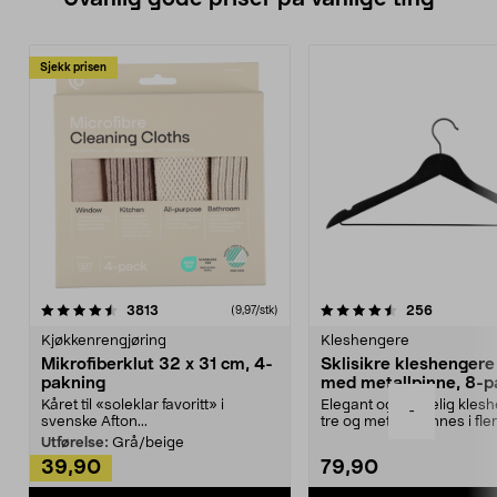
Sjekk prisen
4.5av 5 stjerner
anmeldelser
4.5av 5 stjerner
anmeldels
3813
256
(9,97/stk)
Kjøkkenrengjøring
Kleshengere
Mikrofiberklut 32 x 31 cm, 4-
Sklisikre kleshengere 
pakning
med metallpinne, 8-p
Kåret til «soleklar favoritt» i
Elegant og skikkelig kles
-
svenske Afton...
tre og metall – finnes i fle
Kleshe...
Utførelse:
Grå/beige
39,90
79,90