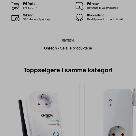
Fri frakt
Fri retur
Fra 599,–*
Returner til valgfri butikk
Sikkert
Klikk&Hent
365 dagers åpent kjøp
Bestill på nett og hent i butikk
Ontech
-
Se alle produktene
Toppselgere i samme kategori