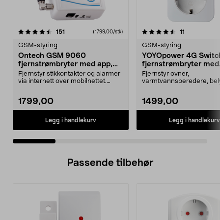
4.5 av 5 stjerner
anmeldelser
4.5 av 5 stjerner
anmeldelser
151
11
(1799,00/stk)
GSM-styring
GSM-styring
Ontech GSM 9060
YOYOpower 4G Switc
fjernstrømbryter med app,
fjernstrømbryter med
4G
temperaturalarm
Fjernstyr stikkontakter og alarmer
Fjernstyr ovner,
via internett over mobilnettet.
varmtvannsberedere, bel
Ontech GSM 90...
og motorvarmere uten wif
YOYOpo...
1799,00
1499,00
Legg i handlekurv
Legg i handlekurv
Passende tilbehør