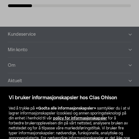
Bunntekst
Kundeservice
Min konto
Om
Aktuelt
Våre selskaper
Vi bruker informasjonskapsler hos Clas Ohlson
Ved å trykke på
«Godta alle informasjonskapsler»
samtykker du i at vi
Finn din butikk
lagrer informasjonskapsler (cookies) og annen sporingsteknologi på
din enhet i henhold til vår
policy for informasjonskapsler
for å
forbedre brukeropplevelsen din på vårt nettsted, analysere bruken av
SE
NO
FI
nettstedet og for å tilpasse våre markedsføringstiltak. Vi bruker fire
typer informasjonskapsler: nødvendige, funksjonelle, analytiske og
annonserelaterte. For nødvendige informasjonskapsler er det ikke noe