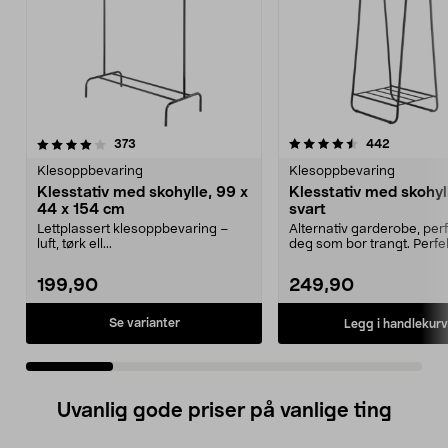
4.5 av 5 stjerner
anmeldelser
4.5 av 5 stjerner
anmeldels
373
442
Klesoppbevaring
Klesoppbevaring
Klesstativ med skohylle, 99 x
Klesstativ med skohyl
44 x 154 cm
svart
Lettplassert klesoppbevaring –
Alternativ garderobe, perf
luft, tørk ell...
deg som bor trangt. Perfe
boden, i garder...
199,90
249,90
Se varianter
Legg i handlekurv
Uvanlig gode priser på vanlige ting