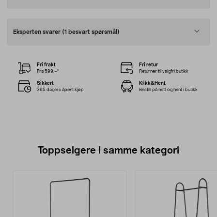
Eksperten svarer
(1 besvart spørsmål)
Fri frakt
Fri retur
Fra 599,–*
Returner til valgfri butikk
Sikkert
Klikk&Hent
365 dagers åpent kjøp
Bestill på nett og hent i butikk
Toppselgere i samme kategori