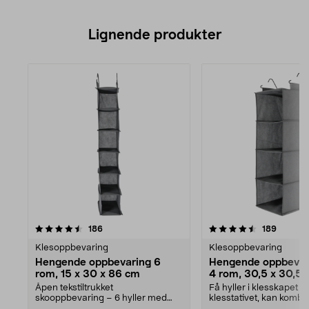
Lignende produkter
4.5av 5 stjerner
anmeldelser
anmelde
186
189
Klesoppbevaring
Klesoppbevaring
Hengende oppbevaring 6
Hengende oppbevar
rom, 15 x 30 x 86 cm
4 rom, 30,5 x 30,5 
Åpen tekstiltrukket
Få hyller i klesskapet el
skooppbevaring – 6 hyller med
klesstativet, kan komb
forsterket bunn. Luftig, henge...
bokser. Luftig,...