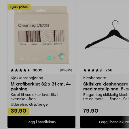
Sjekk prisen
4.5av 5 stjerner
anmeldelser
4.5av 5 stjerner
anmeldels
3809
256
(9,97/stk)
Kjøkkenrengjøring
Kleshengere
Mikrofiberklut 32 x 31 cm, 4-
Sklisikre kleshengere 
pakning
med metallpinne, 8-p
Kåret til «soleklar favoritt» i
Elegant og skikkelig kles
svenske Afton...
tre og metall – finnes i fle
Kleshe...
Utførelse:
Grå/beige
39,90
79,90
Legg i handlekurv
Legg i handlekurv