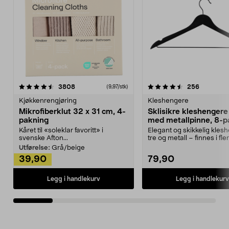
4.5av 5 stjerner
anmeldelser
4.5av 5 stjerner
anmeldels
3808
256
(9,97/stk)
Kjøkkenrengjøring
Kleshengere
Mikrofiberklut 32 x 31 cm, 4-
Sklisikre kleshengere 
pakning
med metallpinne, 8-p
Kåret til «soleklar favoritt» i
Elegant og skikkelig kles
svenske Afton...
tre og metall – finnes i fle
Kleshe...
Utførelse:
Grå/beige
39,90
79,90
Legg i handlekurv
Legg i handlekurv