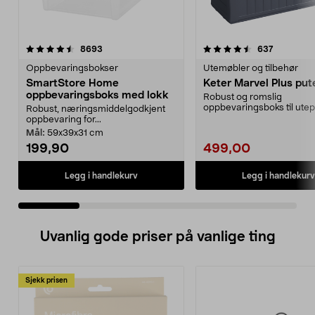
4.5 av 5 stjerner
anmeldelser
4.5 av 5 stjerner
anmeldels
8693
637
Oppbevaringsbokser
Utemøbler og tilbehør
SmartStore Home
Keter Marvel Plus pu
oppbevaringsboks med lokk
Robust og romslig
oppbevaringsboks til ute
Robust, næringsmiddelgodkjent
eller hagen. Perfekt som p
oppbevaring for...
Mål:
59x39x31 cm
199,90
499,00
Legg i handlekurv
Legg i handlekurv
Uvanlig gode priser på vanlige ting
Sjekk prisen