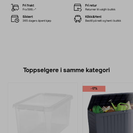
Fri frakt
Fri retur
Fra 599,–*
Returner til valgfri butikk
Sikkert
Klikk&Hent
365 dagers åpent kjøp
Bestill på nett og hent i butikk
Toppselgere i samme kategori
-17%