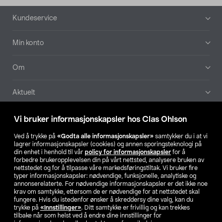
Bunntekst
Kundeservice
Min konto
Om
Aktuelt
Våre selskaper
Vi bruker informasjonskapsler hos Clas Ohlson
Ved å trykke på
«Godta alle informasjonskapsler»
samtykker du i at vi
Finn din butikk
lagrer informasjonskapsler (cookies) og annen sporingsteknologi på
din enhet i henhold til vår
policy for informasjonskapsler
for å
forbedre brukeropplevelsen din på vårt nettsted, analysere bruken av
SE
NO
FI
nettstedet og for å tilpasse våre markedsføringstiltak. Vi bruker fire
typer informasjonskapsler: nødvendige, funksjonelle, analytiske og
annonserelaterte. For nødvendige informasjonskapsler er det ikke noe
krav om samtykke, ettersom de er nødvendige for at nettstedet skal
fungere. Hvis du istedenfor ønsker å skreddersy dine valg, kan du
trykke på
«Innstillinger»
. Ditt samtykke er frivillig og kan trekkes
tilbake når som helst ved å endre dine innstillinger for