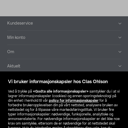
Bunntekst
Kundeservice
Min konto
Om
Aktuelt
Våre selskaper
Vi bruker informasjonskapsler hos Clas Ohlson
Ved å trykke på
«Godta alle informasjonskapsler»
samtykker du i at vi
Finn din butikk
lagrer informasjonskapsler (cookies) og annen sporingsteknologi på
din enhet i henhold til vår
policy for informasjonskapsler
for å
forbedre brukeropplevelsen din på vårt nettsted, analysere bruken av
SE
NO
FI
nettstedet og for å tilpasse våre markedsføringstiltak. Vi bruker fire
typer informasjonskapsler: nødvendige, funksjonelle, analytiske og
annonserelaterte. For nødvendige informasjonskapsler er det ikke noe
krav om samtykke, ettersom de er nødvendige for at nettstedet skal