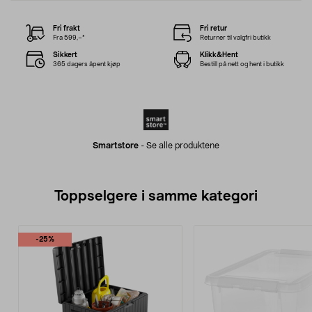
Fri frakt
Fri retur
Fra 599,–*
Returner til valgfri butikk
Sikkert
Klikk&Hent
365 dagers åpent kjøp
Bestill på nett og hent i butikk
Smartstore
-
Se alle produktene
Toppselgere i samme kategori
-25%