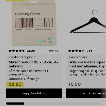
4.5av 5 stjerner
anmeldelser
4.5av 5 stjerner
anmeldels
3809
256
(9,97/stk)
Kjøkkenrengjøring
Kleshengere
Mikrofiberklut 32 x 31 cm, 4-
Sklisikre kleshengere 
pakning
med metallpinne, 8-p
Kåret til «soleklar favoritt» i
Elegant og skikkelig kles
svenske Afton...
tre og metall – finnes i fle
Kleshe...
Utførelse:
Grå/beige
39,90
79,90
Legg i handlekurv
Legg i handlekurv