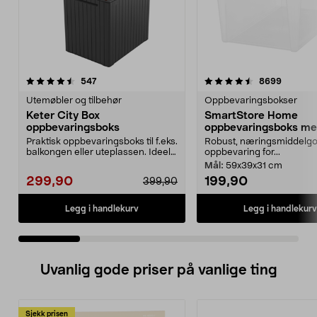
4.5 av 5 stjerner
anmeldelser
4.5 av 5 stjerner
anmelde
547
8699
Utemøbler og tilbehør
Oppbevaringsbokser
Keter City Box
SmartStore Home
oppbevaringsboks
oppbevaringsboks me
Praktisk oppbevaringsboks til f.eks.
Robust, næringsmiddelgo
balkongen eller uteplassen. Ideell
oppbevaring for...
til oppb...
Mål:
59x39x31 cm
299,90
199,90
399,90
Legg i handlekurv
Legg i handlekurv
Uvanlig gode priser på vanlige ting
Sjekk prisen