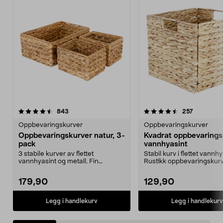
4.5 av 5 stjerner
anmeldelser
4.5 av 5 stjerner
anmeldels
843
257
Oppbevaringskurver
Oppbevaringskurver
Oppbevaringskurver natur, 3-
Kvadrat oppbevarings
pack
vannhyasint
3 stabile kurver av flettet
Stabil kurv i flettet vannhy
vannhyasint og metall. Fin
Rustikk oppbevaringskur
innredningsdetalj til de ...
størrelsetilpasset...
179,90
129,90
Legg i handlekurv
Legg i handlekurv