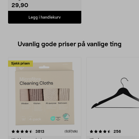
29,90
Legg i handlekurv
Uvanlig gode priser på vanlige ting
Sjekk prisen
4.5av 5 stjerner
anmeldelser
4.5av 5 stjerner
anmeldels
3813
256
(9,97/stk)