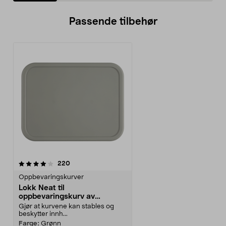
Passende tilbehør
anmeldelser
220
Oppbevaringskurver
Lokk Neat til
oppbevaringskurv av
resirkulert plast, 36 x 27 cm
Gjør at kurvene kan stables og
beskytter innh...
Farge:
Grønn