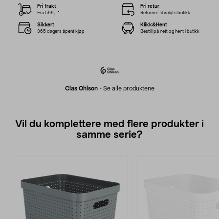
Fri frakt
Fri retur
Fra 599,–*
Returner til valgfri butikk
Sikkert
Klikk&Hent
365 dagers åpent kjøp
Bestill på nett og hent i butikk
Clas Ohlson
-
Se alle produktene
Vil du komplettere med flere produkter i
samme serie?