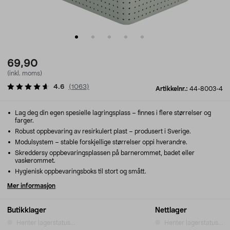
69,90
(inkl. moms)
4.6
(
1063
)
Artikkelnr.:
44-8003-4
Lag deg din egen spesielle lagringsplass – finnes i flere størrelser og
farger.
Robust oppbevaring av resirkulert plast – produsert i Sverige.
Modulsystem – stable forskjellige størrelser oppi hverandre.
Skreddersy oppbevaringsplassen på barnerommet, badet eller
vaskerommet.
Hygienisk oppbevaringsboks til stort og smått.
Mer informasjon
Butikklager
Nettlager
Henter lagerstatus...
Henter lagerstatus...