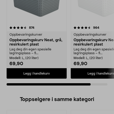
4.5av 5 stjerner
anmeldelser
anmeldels
874
964
Oppbevaringskurver
Oppbevaringskurver
Oppbevaringskurv Neat, grå,
Oppbevaringskurv Neat
resirkulert plast
resirkulert plast
Lag deg din egen spesielle
Lag deg din egen spesiell
lagringsplass – fi...
lagringsplass – fi...
Modell:
L, (20 liter)
Modell:
L, (20 liter)
69,90
69,90
Legg i handlekurv
Legg i handlekurv
Toppselgere i samme kategori