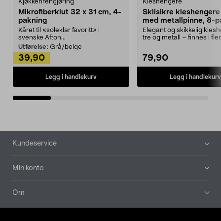
Kjøkkenrengjøring
Kleshengere
Mikrofiberklut 32 x 31 cm, 4-
Sklisikre kleshengere 
pakning
med metallpinne, 8-p
Kåret til «soleklar favoritt» i
Elegant og skikkelig kles
svenske Afton...
tre og metall – finnes i fle
Kleshe...
Utførelse:
Grå/beige
39,90
79,90
Legg i handlekurv
Legg i handlekurv
Bunntekst
Kundeservice
Min konto
Om
Aktuelt