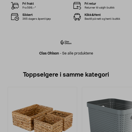
Fri frakt
Fri retur
Fra 599,–*
Returner til valgfri butikk
Sikkert
Klikk&Hent
365 dagers åpent kjøp
Bestill på nett og hent i butikk
Clas Ohlson
-
Se alle produktene
Toppselgere i samme kategori