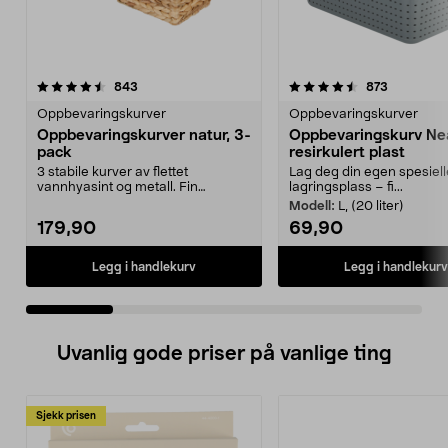
4.5 av 5 stjerner
anmeldelser
4.5 av 5 stjerner
anmeldels
843
873
Oppbevaringskurver
Oppbevaringskurver
Oppbevaringskurver natur, 3-
Oppbevaringskurv Nea
pack
resirkulert plast
3 stabile kurver av flettet
Lag deg din egen spesiell
vannhyasint og metall. Fin
lagringsplass – fi...
innredningsdetalj til de ...
Modell:
L, (20 liter)
179,90
69,90
Legg i handlekurv
Legg i handlekurv
Uvanlig gode priser på vanlige ting
Sjekk prisen