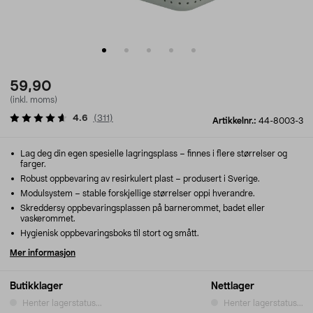
59,90
(inkl. moms)
4.6
(
311
)
Artikkelnr.:
44-8003-3
Lag deg din egen spesielle lagringsplass – finnes i flere størrelser og
farger.
Robust oppbevaring av resirkulert plast – produsert i Sverige.
Modulsystem – stable forskjellige størrelser oppi hverandre.
Skreddersy oppbevaringsplassen på barnerommet, badet eller
vaskerommet.
Hygienisk oppbevaringsboks til stort og smått.
Mer informasjon
Butikklager
Nettlager
Henter lagerstatus...
Henter lagerstatus...