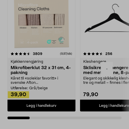
4.5av 5 stjerner
anmeldelser
4.5av 5 stjerner
anmeldels
3809
256
(9,97/stk)
Kjøkkenrengjøring
Kleshengere
Mikrofiberklut 32 x 31 cm, 4-
Sklisikre kleshengere 
-
pakning
med metallpinne, 8-p
Kåret til «soleklar favoritt» i
Elegant og skikkelig kles
svenske Afton...
tre og metall – finnes i fle
Kleshe...
Utførelse:
Grå/beige
39,90
79,90
Legg i handlekurv
Legg i handlekurv