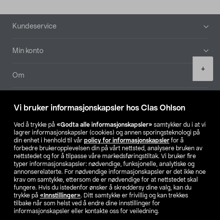
Bunntekst
Kundeservice
Min konto
Product
+
quantity
Om
Aktuelt
Vi bruker informasjonskapsler hos Clas Ohlson
Våre selskaper
Ved å trykke på
«Godta alle informasjonskapsler»
samtykker du i at vi
lagrer informasjonskapsler (cookies) og annen sporingsteknologi på
din enhet i henhold til vår
policy for informasjonskapsler
for å
Finn din butikk
forbedre brukeropplevelsen din på vårt nettsted, analysere bruken av
nettstedet og for å tilpasse våre markedsføringstiltak. Vi bruker fire
typer informasjonskapsler: nødvendige, funksjonelle, analytiske og
annonserelaterte. For nødvendige informasjonskapsler er det ikke noe
SE
NO
FI
krav om samtykke, ettersom de er nødvendige for at nettstedet skal
fungere. Hvis du istedenfor ønsker å skreddersy dine valg, kan du
trykke på
«Innstillinger»
. Ditt samtykke er frivillig og kan trekkes
tilbake når som helst ved å endre dine innstillinger for
informasjonskapsler eller kontakte oss for veiledning.