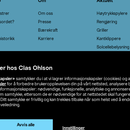
o
Om
Aktuelt
strer
Om oss
Høytrykkspylere
sordet?
Presse
Rengjøring
Bærekraft
Griller
istorikk
Karriere
Kantklippere
Solcellebelysning
er hos Clas Ohlson
kapsler»
samtykker du i at vi lagrer informasjonskapsler (cookies) og 
sler
for å forbedre brukeropplevelsen din på vårt nettsted, analysere b
 informasjonskapsler: nødvendige, funksjonelle, analytiske og annonse
om samtykke, ettersom de er nødvendige for at nettstedet skal fungere
. Ditt samtykke er frivillig og kan trekkes tilbake når som helst ved å endr
veiledning.
lson
Privacy statement
Medlemsvilkår
Kjøpsvilkår
F
Endre til priser ekskl. moms
Avvis alle
Innstillinger