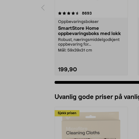
5 av 5 stjerner
4.5 av 5 stjerner
anmeldelser
8693
Oppbevaringsbokser
SmartStore Home
oppbevaringsboks med lokk
Robust, næringsmiddelgodkjent
oppbevaring for...
Mål:
59x39x31 cm
199,90
Uvanlig gode priser på vanli
Sjekk prisen