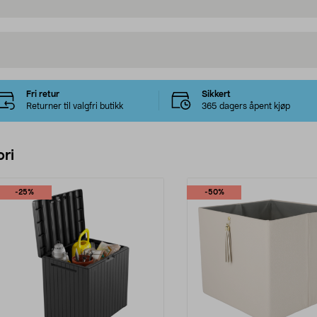
Fri retur
Sikkert
Returner til valgfri butikk
365 dagers åpent kjøp
ri
-25%
-50%