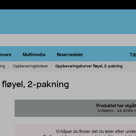
rnvare
Multimedia
Reservedeler
Til
ing
Oppbevaringsbokser
Oppbevaringskurver fløyel, 2-pakning
fløyel, 2-pakning
Produktet har utgåt
Artikkelnr.:
44-8084-1
Vi håper du finner det du leter etter und