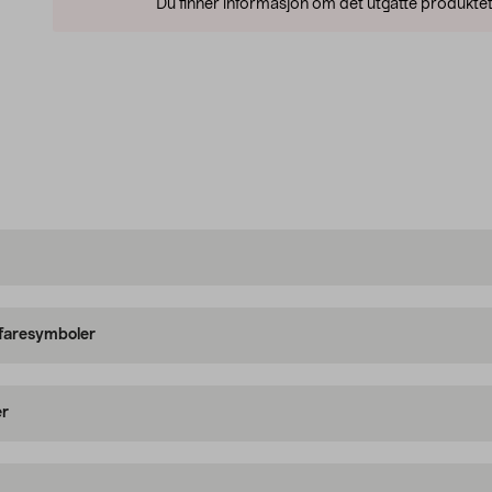
Du finner informasjon om det utgåtte produktet
 faresymboler
er