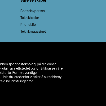
Våre selskaper
Batteriexperten
Teknikkdeler
PhoneLife
Teknikmagasinet
annen sporingsteknologi på din enhet i
ruken av nettstedet og for å tilpasse våre
relaterte. For nødvendige
. Hvis du istedenfor ønsker å skreddersy
e dine innstillinger for
inn din butikk