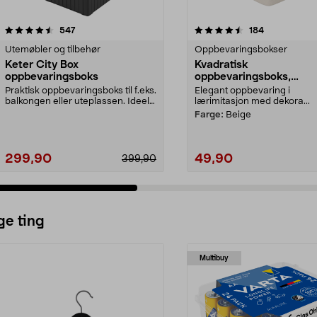
4.5 av 5 stjerner
anmeldelser
4.5 av 5 stjerner
anmeldelser
547
184
Utemøbler og tilbehør
Oppbevaringsbokser
Keter City Box
Kvadratisk
oppbevaringsboks
oppbevaringsboks,
lærimitasjon
Praktisk oppbevaringsboks til f.eks.
Elegant oppbevaring i
balkongen eller uteplassen. Ideell
lærimitasjon med dekora...
til oppb...
Farge:
Beige
299,90
49,90
399,90
ge ting
Multibuy