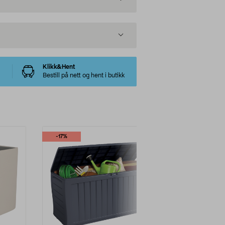
Klikk&Hent
Bestill på nett og hent i butikk
-17%