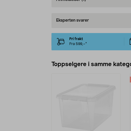
Eksperten svarer
Fri frakt
Fra 599,–*
Toppselgere i samme katego