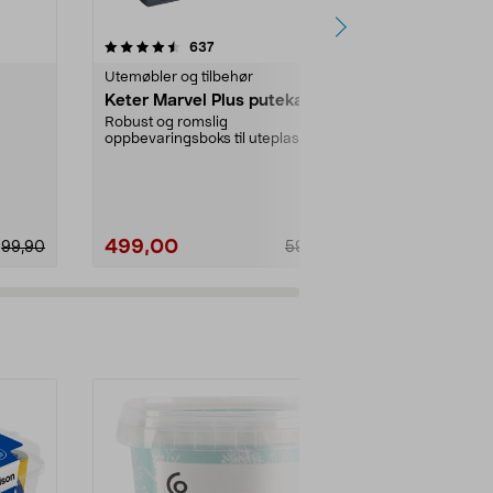
4.5 av 5 stjerner
anmeldelser
4.5
637
8
Utemøbler og tilbehør
Oppbevaring
Keter Marvel Plus putekasse
SmartStor
oppbevarin
Robust og romslig
oppbevaringsboks til uteplassen
Robust, næri
eller hagen. Perfekt som putek...
oppbevaring fo
Mål:
50x39x2
499,00
159,90
99,90
599,00