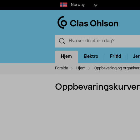
Select
Norway
market
Hjem
Elektro
Fritid
Je
Forside
Hjem
Oppbevaring og organiser
Oppbevaringskurver 