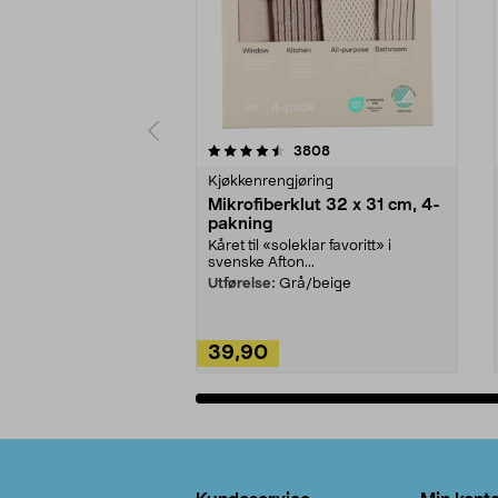
5av 5 stjerner
4.5av 5 stjerner
anmeldelser
3808
Kjøkkenrengjøring
Mikrofiberklut 32 x 31 cm, 4-
pakning
Kåret til «soleklar favoritt» i
svenske Afton...
Utførelse:
Grå/beige
39,90
Legg i handlekurv
Bunntekst