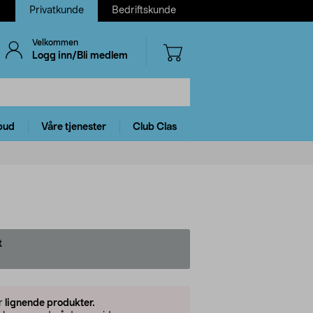
Privatkunde
Bedriftskunde
Velkommen
Logg inn/Bli medlem
bud
Våre tjenester
Club Clas
t
er
lignende produkter.