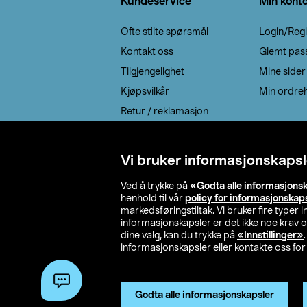
Kundeservice
Min kont
Ofte stilte spørsmål
Login/Regi
Kontakt oss
Glemt pas
Tilgjengelighet
Mine sider
Kjøpsvilkår
Min ordreh
Retur / reklamasjon
EE-avfall
Cookie policy
Vi bruker informasjonskapsl
Leveringsalternativ
Ved å trykke på
«Godta alle informasjons
henhold til vår
policy for informasjonskap
markedsføringstiltak. Vi bruker fire typer
informasjonskapsler er det ikke noe krav 
dine valg, kan du trykke på
«Innstillinger»
informasjonskapsler eller kontakte oss for 
© 2026 Clas Oh
Godta alle informasjonskapsler