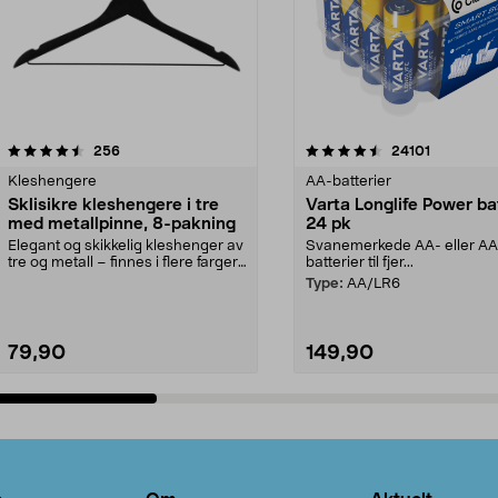
4.5av 5 stjerner
anmeldelser
4.5av 5 stjerner
anmeldels
256
24101
Kleshengere
AA-batterier
Sklisikre kleshengere i tre
Varta Longlife Power ba
med metallpinne, 8-pakning
24 pk
Elegant og skikkelig kleshenger av
Svanemerkede AA- eller A
tre og metall – finnes i flere farger.
batterier til fjer...
Kleshe...
Type:
AA/LR6
79,90
149,90
Legg i handlekurv
Legg i handlekurv