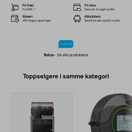
Fri frakt
Fri retur
Fra 599,–*
Returner til valgfri butikk
Sikkert
Klikk&Hent
365 dagers åpent kjøp
Bestill på nett og hent i butikk
Robox
-
Se alle produktene
Toppselgere i samme kategori