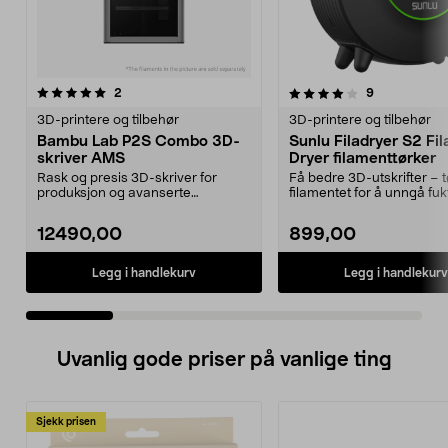
4.0 av 5 stjerner
anmeldelser
5.0 av 5 stjerner
anmeldelser
2
9
3D-printere og tilbehør
3D-printere og tilbehør
Bambu Lab P2S Combo 3D-
Sunlu Filadryer S2 Fi
skriver AMS
Dryer filamenttørker
Rask og presis 3D-skriver for
Få bedre 3D-utskrifter – t
produksjon og avanserte
filamentet for å unngå fuk
prosjekter i høy hastighet...
Filadryer S2 fi...
12490,00
899,00
Legg i handlekurv
Legg i handlekurv
Uvanlig gode priser på vanlige ting
Sjekk prisen