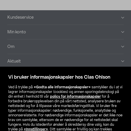
Bunntekst
Kundeservice
Min konto
Om
Aktuelt
Våre selskaper
Vi bruker informasjonskapsler hos Clas Ohlson
Ved å trykke på
«Godta alle informasjonskapsler»
samtykker du i at vi
Finn din butikk
lagrer informasjonskapsler (cookies) og annen sporingsteknologi på
din enhet i henhold til vår
policy for informasjonskapsler
for å
forbedre brukeropplevelsen din på vårt nettsted, analysere bruken av
SE
NO
FI
nettstedet og for å tilpasse våre markedsføringstiltak. Vi bruker fire
typer informasjonskapsler: nødvendige, funksjonelle, analytiske og
annonserelaterte. For nødvendige informasjonskapsler er det ikke noe
krav om samtykke, ettersom de er nødvendige for at nettstedet skal
fungere. Hvis du istedenfor ønsker å skreddersy dine valg, kan du
trykke på
«Innstillinger»
. Ditt samtykke er frivillig og kan trekkes