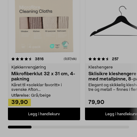
4.5av 5 stjerner
anmeldelser
4.5av 5 stjerner
anmeldels
3816
257
(9,97/stk)
Kjøkkenrengjøring
Kleshengere
Mikrofiberklut 32 x 31 cm, 4-
Sklisikre kleshengere 
pakning
med metallpinne, 8-p
Kåret til «soleklar favoritt» i
Elegant og skikkelig kles
svenske Afton...
tre og metall – finnes i fle
Kleshe...
Utførelse:
Grå/beige
39,90
79,90
Legg i handlekurv
Legg i handlekurv