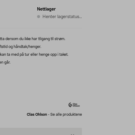
Nettlager
Henter lagerstatus...
ytta dersom du ikke har tilgang til strøm.
ftstid og håndtak/henger.
an ta med på tur eller henge opp i taket.
n går.
Clas Ohlson
-
Se alle produktene