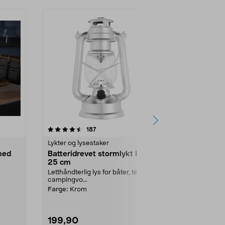
anmeldelser
4.0
187
0.0 av 5 stjerner
Lykter og lysestaker
Lykter og lys
 med
Batteridrevet stormlykt LED,
Stormlykt L
25 cm
oppladbar, 
Letthåndterlig lys for båter, telt,
Campinglampe 
campingvo...
uten behov for
lampeolje. Dim
Farge:
Krom
199,90
99,90