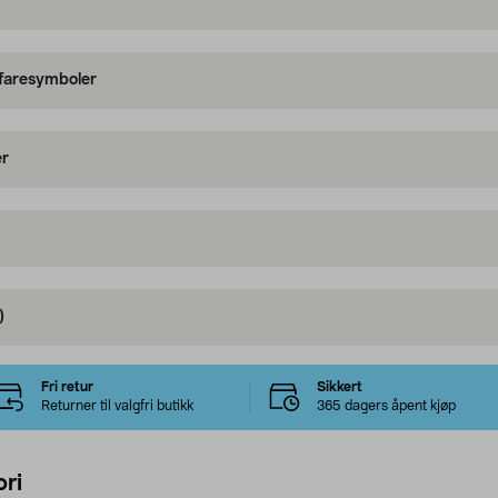
 faresymboler
er
)
Fri retur
Sikkert
Returner til valgfri butikk
365 dagers åpent kjøp
ri