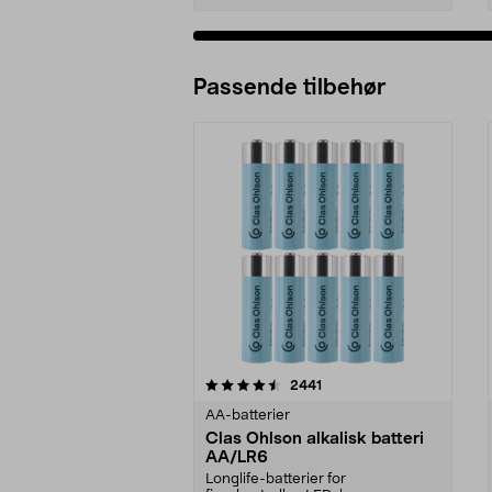
Passende tilbehør
5av 5 stjerner
4.5av 5 stjerner
anmeldelser
2441
AA-batterier
Clas Ohlson alkalisk batteri
AA/LR6
Longlife-batterier for