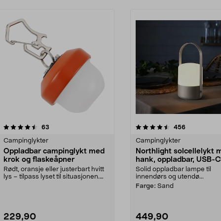
4.5 av 5 stjerner
anmeldelser
4.5 av 5 stjerner
anmeldelser
63
456
Campinglykter
Campinglykter
Oppladbar campinglykt med
Northlight solcellelykt
krok og flaskeåpner
hank, oppladbar, USB-C
Rødt, oransje eller justerbart hvitt
Solid oppladbar lampe til
lys – tilpass lyset til situasjonen.
innendørs og utendø...
Opplad...
Farge:
Sand
229,90
449,90