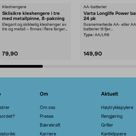
Kleshengere
AA-batterier
Sklisikre kleshengere i tre
Varta Longlife Power ba
med metallpinne, 8-pakning
24 pk
Elegant og skikkelig kleshenger av
Svanemerkede AA- eller A
tre og metall – finnes i flere farger.
batterier til fjer...
Kleshe...
Type:
AA/LR6
79,90
149,90
Legg i handlekurv
Legg i handlekurv
o
Om
Aktuelt
strer
Om oss
Høytrykkspylere
sordet?
Presse
Rengjøring
Bærekraft
Griller
istorikk
Karriere
Kantklippere