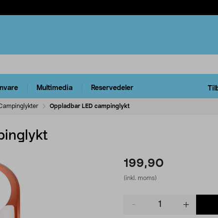
rnvare
Multimedia
Reservedeler
Til
Campinglykter
Oppladbar LED campinglykt
inglykt
199,90
(inkl. moms)
Product
quantity