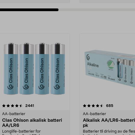
4.5av 5 stjerner
anmeldelser
anmeldelser
2441
685
AA-batterier
AA-batterier
Clas Ohlson alkalisk batteri
Alkalisk AA/LR6-batteri
AA/LR6
pk
Longlife-batterier for
Batterier til driving av de fle