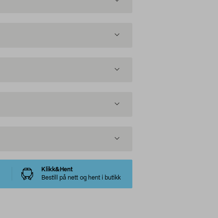
Klikk&Hent
Bestill på nett og hent i butikk