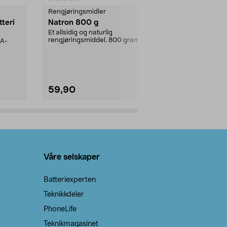
Rengjøringsmidler
Levende lys
tteri
Natron 800 g
Telys steari
prosent ste
Et allsidig og naturlig
rengjøringsmiddel. 800 gram
AA-
100 % stearin
natron – til rengjøring både...
råvarer. Produ
brenner med e
59,90
69,90
Legg i handlekurv
Legg 
Våre selskaper
Batteriexperten
Teknikkdeler
PhoneLife
Teknikmagasinet