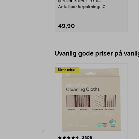
fjernkontroller, LED-k...
Antall per forpakning:
10
49,90
Legg i handlekurv
Uvanlig gode priser på vanli
Sjekk prisen
5av 5 stjerner
4.5av 5 stjerner
anmeldelser
3809