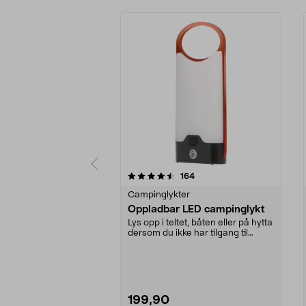
5 av 5 stjerner
4.5 av 5 stjerner
anmeldelser
164
Campinglykter
Oppladbar LED campinglykt
Lys opp i teltet, båten eller på hytta
dersom du ikke har tilgang til
strøm. 20 ...
199,90