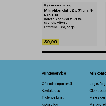
Kjøkkenrengjøring
Mikrofiberklut 32 x 31 cm, 4-
pakning
Kåret til «soleklar favoritt» i
svenske Afton...
Utførelse:
Grå/beige
39,90
Legg i handlekurv
Bunntekst
Kundeservice
Min kont
Ofte stilte spørsmål
Login/Regi
Kontakt oss
Glemt pas
Tilgjengelighet
Mine sider
Kjøpsvilkår
Min ordreh