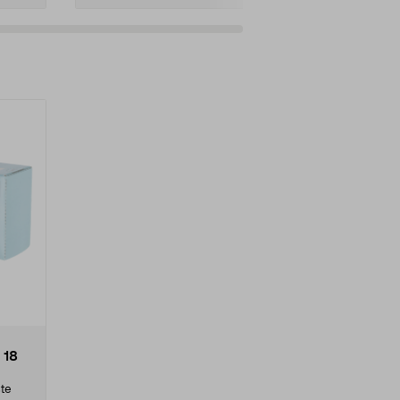
 18
ste