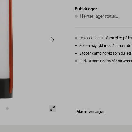
Butikklager
Henter lagerstatus...
Lys opp i teltet, båten eller på h
20 cm høy lykt med 4 timers dri
Ladbar campinglykt som du lett k
Perfekt som nødlys når strømme
Mer informasjon