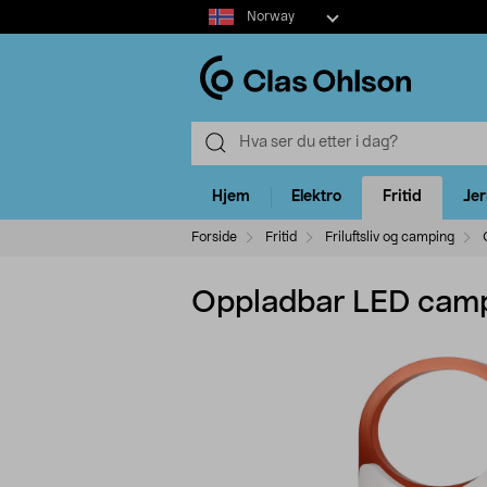
Select
Norway
market
Hjem
Elektro
Fritid
Je
Forside
Fritid
Friluftsliv og camping
Oppladbar LED camp