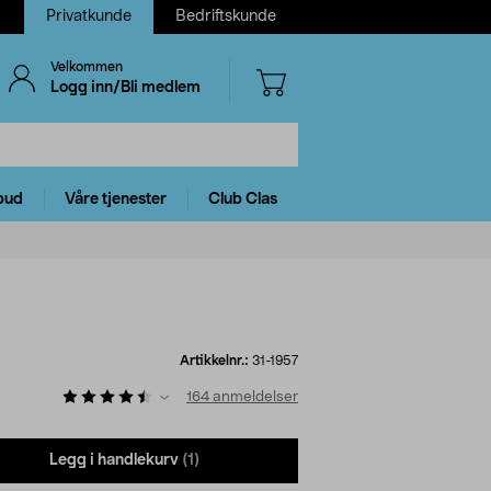
Privatkunde
Bedriftskunde
Velkommen
Logg inn/Bli medlem
bud
Våre tjenester
Club Clas
Artikkelnr.:
31-1957
164
anmeldelser
Legg i handlekurv
(1)